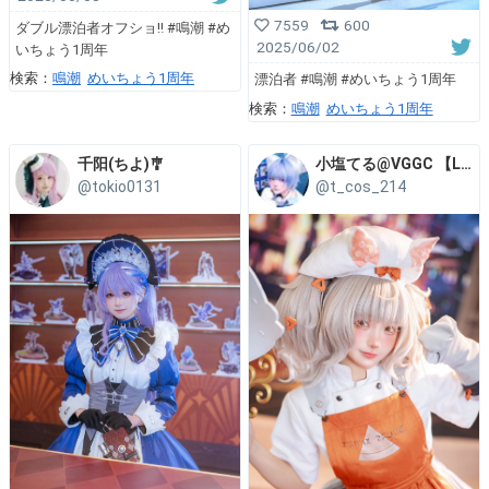
7559
600
ダブル漂泊者オフショ‼️ #鳴潮 #め
2025/06/02
いちょう1周年
検索：
鳴潮
めいちょう1周年
漂泊者 #鳴潮 #めいちょう1周年
検索：
鳴潮
めいちょう1周年
千阳(ちよ)🎐
小塩てる@VGGC 【L01-02】
@tokio0131
@t_cos_214