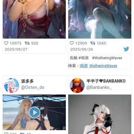
10975
920
12909
1045
2025/06/27
2025/06/26
長離 #鳴潮 #WutheringWaves
検索：
鳴潮
WutheringWaves
坂多多
半半子💖BANBANKO
@Osten_do
@Banbanko_