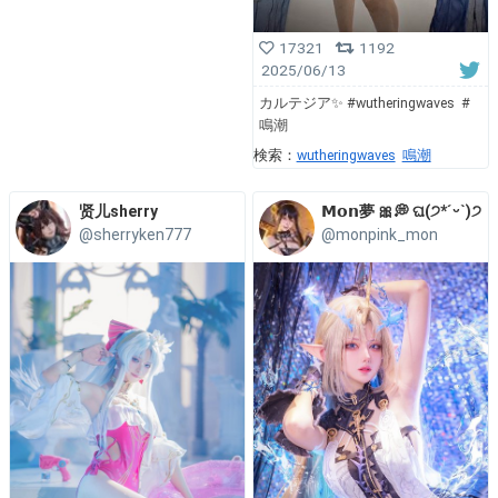
17321
1192
2025/06/13
カルテジア✨ #wutheringwaves #
鳴潮
検索：
wutheringwaves
鳴潮
贤儿sherry
𝗠𝗼𝗻夢 🎀💭 ଘ(੭*ˊᵕˋ)੭
@sherryken777
@monpink_mon