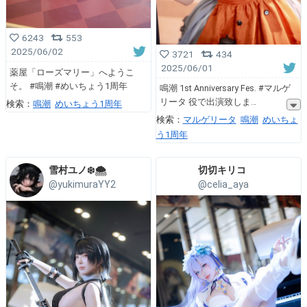
6243
553
2025/06/02
3721
434
2025/06/01
薬屋「ローズマリー」へようこ
そ。 #鳴潮 #めいちょう1周年
鳴潮 1st Anniversary Fes. #マルゲ
リータ 役で出演致しま
検索：
鳴潮
めいちょう1周年
検索：
マルゲリータ
鳴潮
めいちょ
う1周年
雪村ユノ❄️🌨
切切キリコ
@yukimuraYY2
@celia_aya