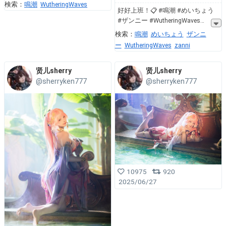
検索：
鳴潮
WutheringWaves
好好上班！📋 #鳴潮 #めいちょう
#ザンニー #WutheringWaves
検索：
鳴潮
めいちょう
ザンニ
ー
WutheringWaves
zanni
贤儿sherry
贤儿sherry
@sherryken777
@sherryken777
10975
920
2025/06/27