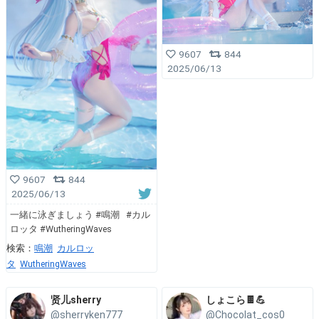
9607
844
2025/06/13
9607
844
2025/06/13
一緒に泳ぎましょう #鳴潮 #カル
ロッタ #WutheringWaves
検索：
鳴潮
カルロッ
タ
WutheringWaves
贤儿sherry
しょこら🍫💪
@sherryken777
@Chocolat_cos0