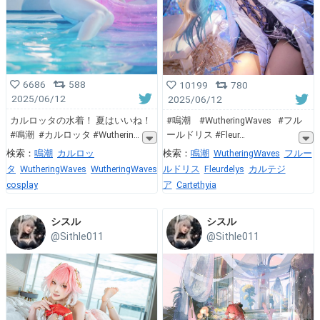
6686
588
10199
780
2025/06/12
2025/06/12
カルロッタの水着！ 夏はいいね！
#鳴潮 #WutheringWaves #フル
#鳴潮 #カルロッタ #Wutherin
ールドリス #Fleur
検索：
鳴潮
カルロッ
検索：
鳴潮
WutheringWaves
フルー
タ
WutheringWaves
WutheringWaves
ルドリス
Fleurdelys
カルテジ
cosplay
ア
Cartethyia
シスル
シスル
@Sithle011
@Sithle011