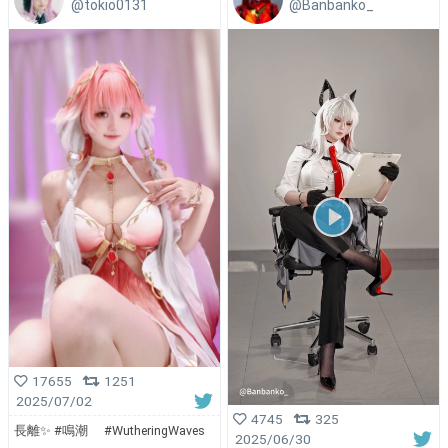
@tokio0131
@Banbanko_
17655
1251
2025/07/02
4745
325
長離✨ #鳴潮 #WutheringWaves
2025/06/30