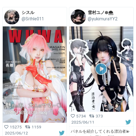
シスル
雪村ユノ❄️🌨
@Sithle011
@yukimuraYY2
5734
373
2025/06/11
15275
1159
パネルを紹介してくれる漂泊者💫
2025/06/12