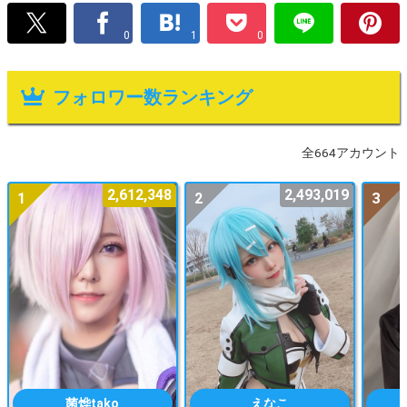
0
1
0
フォロワー数ランキング
全664アカウント
2,612,348
2,493,019
1
2
3
菌烨tako
えなこ