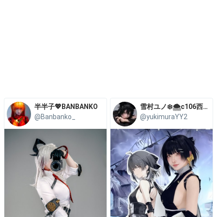
半半子💖BANBANKO
雪村ユノ❄️🌨c106西か-51b 2日目
@Banbanko_
@yukimuraYY2