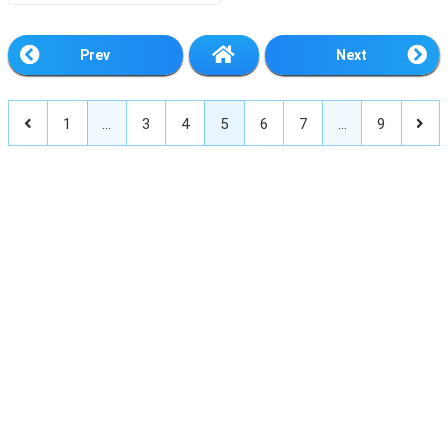
Prev
Next
1
…
3
4
5
6
7
…
9