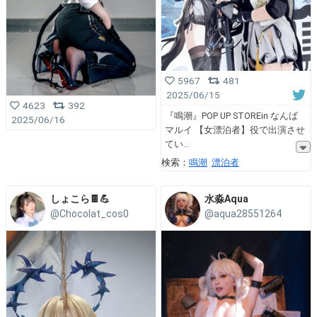
5967
481
2025/06/15
4623
392
『鳴潮』POP UP STOREin なんば
2025/06/16
マルイ 【女漂泊者】役で出演させ
てい
検索：
鳴潮
漂泊者
しょこら🍫💪
水淼Aqua
@Chocolat_cos0
@aqua28551264