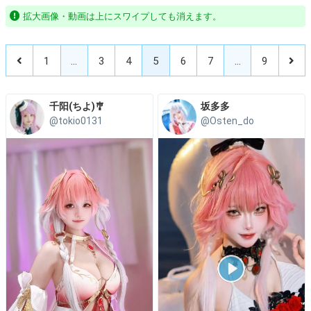
拡大画像・動画は上にスワイプしても消えます。
1
…
3
4
5
6
7
…
9
千阳(ちよ)🎐
坂多多
@tokio0131
@Osten_do