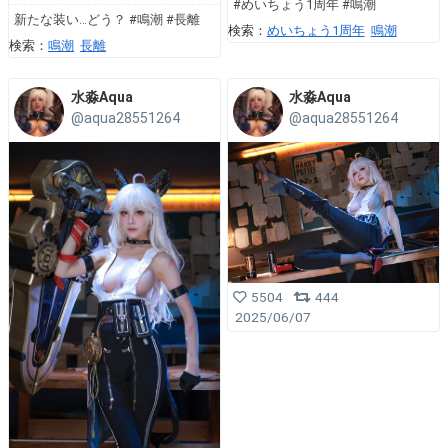
#めいちょう1周年 #鳴潮
新たな装い…どう？ #鳴潮 #長離
検索：
めいちょう1周年
鳴潮
検索：
鳴潮
長離
水淼Aqua
水淼Aqua
@aqua28551264
@aqua28551264
5504
444
2025/06/07