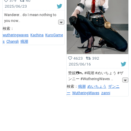
379
40
2025/06/23
Wanderer... do I mean nothing to
you now
検索：
wutheringwaves
Kachina
KuroGame
s
Changli
鳴潮
4623
392
2025/06/16
赞妮📷👠 #鳴潮 #めいちょう #ザ
ンニー #WutheringWaves
検索：
鳴潮
めいちょう
ザンニ
ー
WutheringWaves
zanni