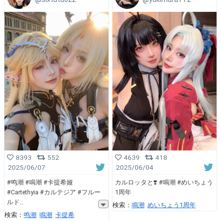
8393
552
4639
418
2025/06/07
2025/06/04
#鸣潮 #鳴潮 #卡提希娅
カルロッタと❣️ #鳴潮 #めいちょう
#Cartethyia #カルテジア #フルー
1周年
ルド
検索：
鳴潮
めいちょう1周年
検索：
鸣潮
鳴潮
卡提希