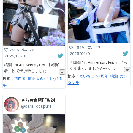
4549
417
7506
698
2025/06/01
2025/06/01
「鳴潮 1st Anniversary Fes.」 じっ
鳴潮 1st Anniversary Fes. 【#漂白
くり味わいましたか〜♡
者】役で出演致しました
検索：
めいちょう1周年
鳴潮
カン
検索：
漂白者
鳴潮
めいちょう1周
タレラ
年
さら🐖台湾FF8/24
@sara_cospure