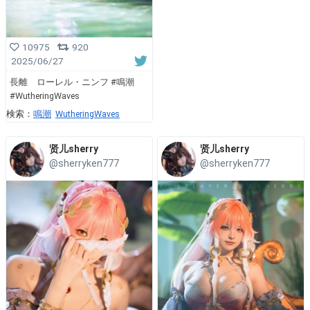
10975
920
2025/06/27
長離 ローレル・ニンフ #鳴潮
#WutheringWaves
検索：
鳴潮
WutheringWaves
贤儿sherry
贤儿sherry
@sherryken777
@sherryken777