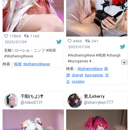
17869
1160
4466
241
2025/07/09
2025/07/06
長離✨ローレル・ニンフ #鳴潮
#WutheringWave #鳴潮 #changli
#WutheringWaves
#kurogames #
検索：
鳴潮
WutheringWaves
検索：
WutheringWave
鳴
潮
changli
kurogames
명
조
cosplay
千阳(ちよ)🎐
贤儿sherry
@tokio0131
@sherryken777