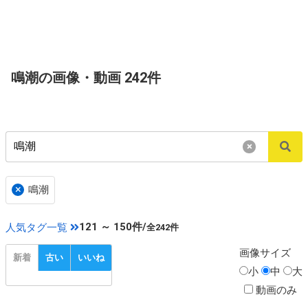
鳴潮の画像・動画 242件
×
×
鳴潮
121 ～ 150件/
人気タグ一覧
全242件
画像
サイズ
新着
古い
いいね
小
中
大
動画のみ