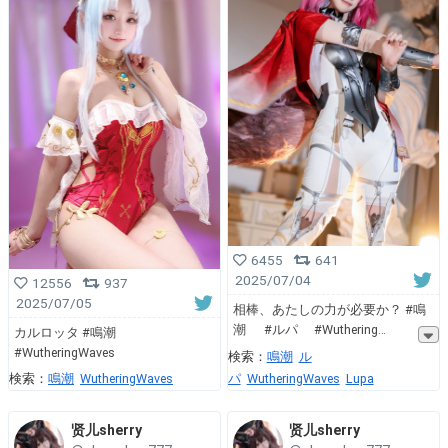
6455
641
2025/07/04
12556
937
2025/07/05
相棒、あたしの力が必要か？ #鳴
潮 #ルパ #Wuthering
カルロッタ #鳴潮
#WutheringWaves
検索：
鳴潮
ル
パ
WutheringWaves
Lupa
検索：
鳴潮
WutheringWaves
贤儿sherry
贤儿sherry