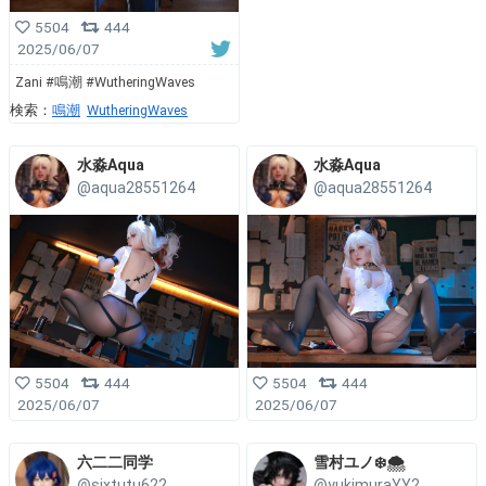
5504
444
2025/06/07
Zani #鳴潮 #WutheringWaves
検索：
鳴潮
WutheringWaves
水淼Aqua
水淼Aqua
@aqua28551264
@aqua28551264
5504
444
5504
444
2025/06/07
2025/06/07
六二二同学
雪村ユノ❄️🌨
@sixtutu622
@yukimuraYY2