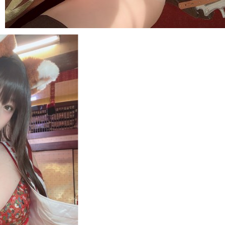
𓆟uri 𓆟
4
1,639,500