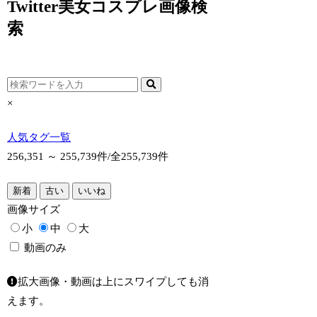
Twitter美女コスプレ画像検
索
×
人気タグ一覧
256,351 ～ 255,739件/
全255,739件
新着
古い
いいね
画像
サイズ
小
中
大
動画のみ
拡大画像・動画は上にスワイプしても消
えます。