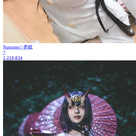
Natsume✨枣糕
7
1,218,834