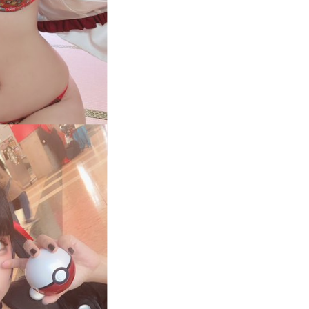
伊織もえ
5
1,593,484