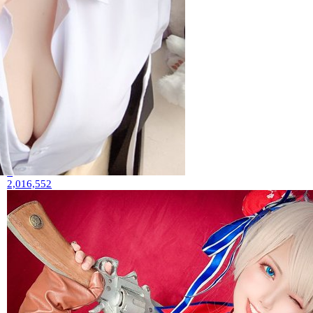
yami
3
2,016,552