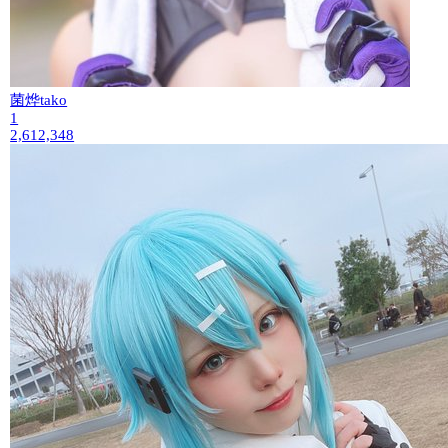
菌烨tako
1
2,612,348