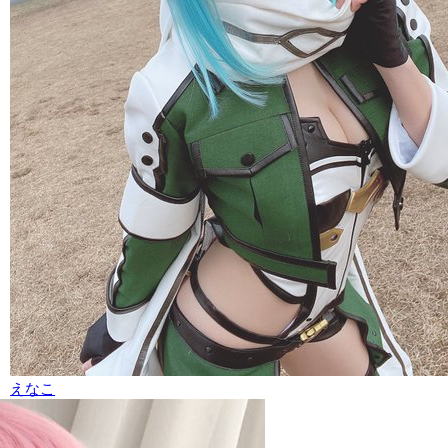
えなこ
2
2,493,019