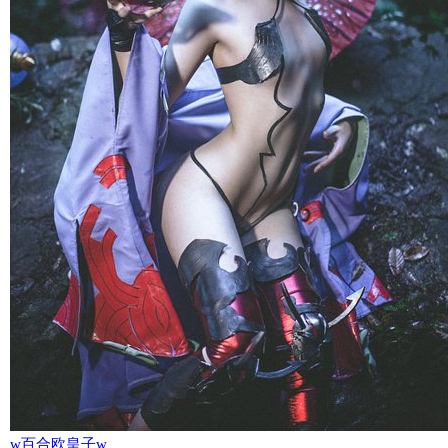
w百合欧皇子w