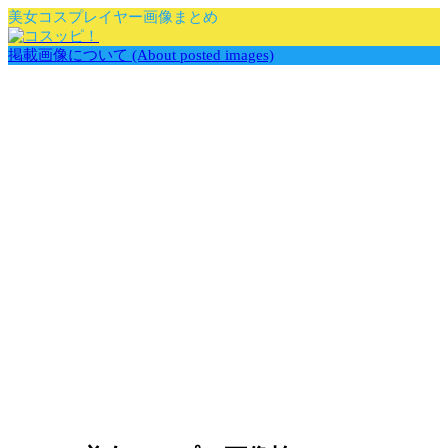
美女コスプレイヤー画像まとめ
掲載画像について (About posted images)