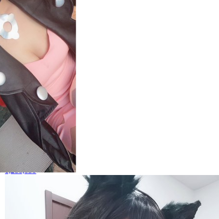
小柔SeeU
6
1,286,030