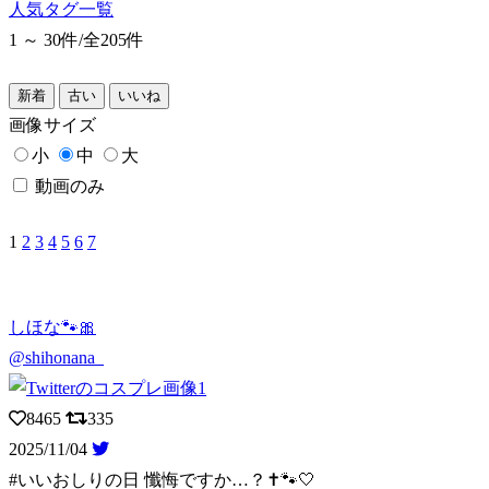
人気タグ一覧
1 ～ 30件/
全205件
新着
古い
いいね
画像
サイズ
小
中
大
動画のみ
1
2
3
4
5
6
7
しほな🐾🎀
@shihonana_
8465
335
2025/11/04
#いいおしりの日 懺悔ですか…？✝🐾🤍