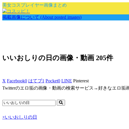
美女コスプレイヤー画像まとめ
掲載画像について (About posted images)
いいおしりの日の画像・動画 205件
X
Facebook
0
はてブ
1
Pocket
0
LINE
Pinterest
Twitterのエロ垢の画像・動画の検索サービス→好きなエロ
×
いいおしりの日