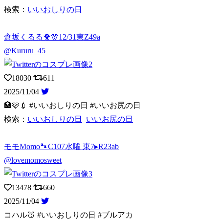
検索：
いいおしりの日
倉坂くるる🐥🌸12/31東Z49a
@Kururu_45
18030
611
2025/11/04
🏥🩷💉 #いいおしりの日 #いいお尻の日
検索：
いいおしりの日
いいお尻の日
モモMomo🐾C107水曜 東7▸R23ab
@lovemomosweet
13478
660
2025/11/04
コハル🍑 #いいおしりの日 #ブルアカ