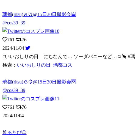
璃都(ritsu)🦪🍋@15日30日撮影会🈳
@cos39_39
761
76
2024/11/04
#いいおしりの日 にちなんで… ソーダバニーなど…☺️💓 #
検索：
いいおしりの日
璃都コス
璃都(ritsu)🦪🍋@15日30日撮影会🈳
@cos39_39
761
76
2024/11/04
🐰るたぴ🐶