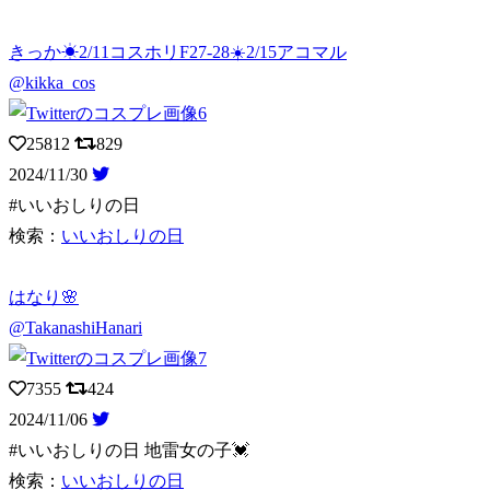
きっか☀2/11コスホリF27-28☀️2/15アコマル
@kikka_cos
25812
829
2024/11/30
#いいおしりの日
検索：
いいおしりの日
はなり🌸
@TakanashiHanari
7355
424
2024/11/06
#いいおしりの日 地雷女の子💓
検索：
いいおしりの日