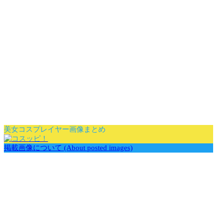
美女コスプレイヤー画像まとめ
掲載画像について (About posted images)