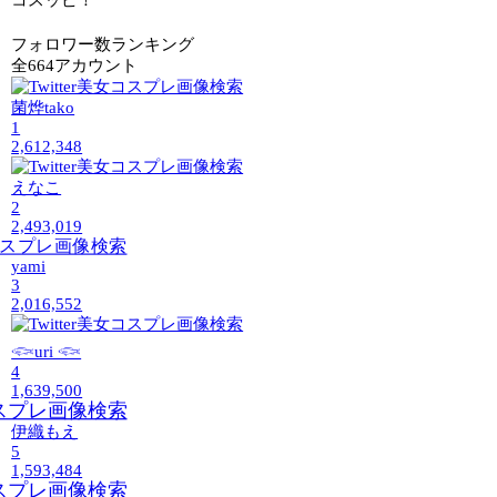
コスッピ！
フォロワー数ランキング
全664アカウント
菌烨tako
1
2,612,348
えなこ
2
2,493,019
yami
3
2,016,552
𓆟uri 𓆟
4
1,639,500
伊織もえ
5
1,593,484