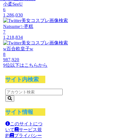
小柔SeeU
6
1,286,030
Natsume✨枣糕
7
1,218,834
w百合欧皇子w
8
987,920
9位以下はこちらから
サイト内検索
サイト情報
このサイトにつ
いて
サービス規
約
プライバシー