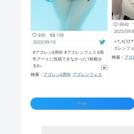
8842
2023/09/
850
159
✧*｡٩(ˊᗜˋ*)و✧*｡ #アズレン6周年 #ア
2023/09/10
ズレンフ
#アズレン6周年 #アズレンフェス 6周
検索：
アズ
年アートに投稿できなかった1枚載せ
るわ
検索：
アズレン6周年
アズレンフェス
Prev