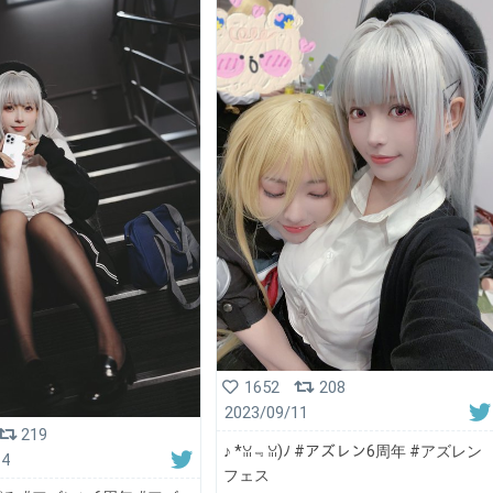
1652
208
2023/09/11
219
♪ *ꈍ﹃ꈍ)ﾉ #アズレン6周年 #アズレン
14
フェス