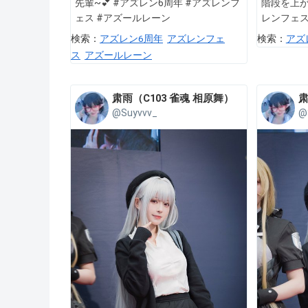
先輩~💕 #アズレン6周年 #アズレンフ
階段を上が
ェス #アズールレーン
レンフェ
検索：
アズレン6周年
アズレンフェ
検索：
アズ
ス
アズールレーン
肃雨（C103 雀魂 相原舞）
肃
@Suyvvv_
@