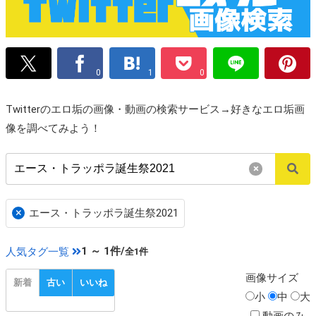
0
1
0
Twitterのエロ垢の画像・動画の検索サービス→好きなエロ垢画
像を調べてみよう！
×
×
エース・トラッポラ誕生祭2021
1 ～ 1件/
人気タグ一覧
全1件
画像
サイズ
新着
古い
いいね
小
中
大
動画のみ