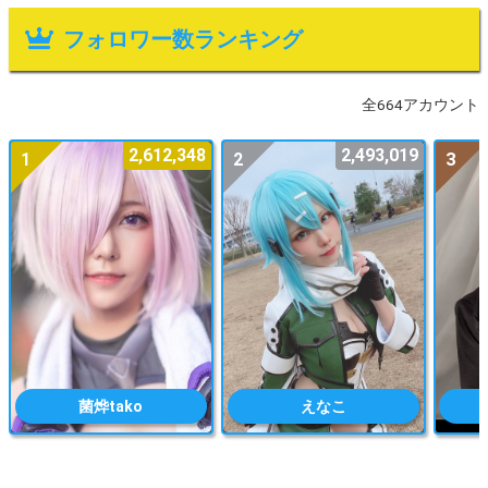
フォロワー数ランキング
全664アカウント
2,612,348
2,493,019
1
2
3
菌烨tako
えなこ