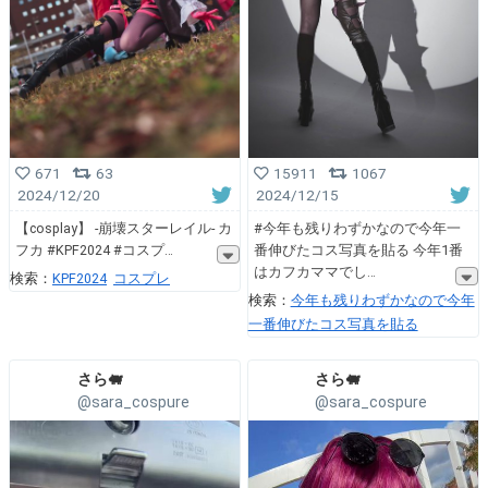
671
63
15911
1067
2024/12/20
2024/12/15
【cosplay】 -崩壊スターレイル- カ
#今年も残りわずかなので今年一
フカ #KPF2024 #コスプ
番伸びたコス写真を貼る 今年1番
はカフカママでし
検索：
KPF2024
コスプレ
検索：
今年も残りわずかなので今年
一番伸びたコス写真を貼る
さら🐖
さら🐖
@sara_cospure
@sara_cospure