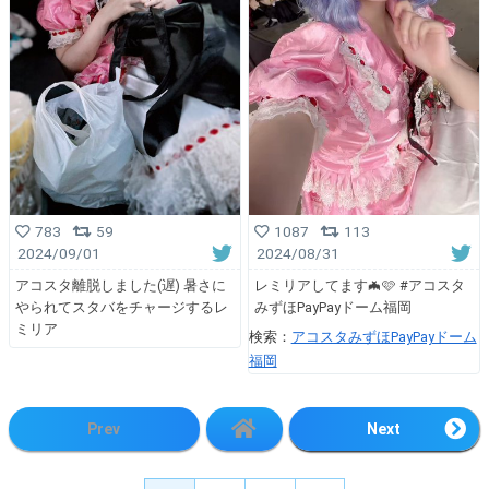
783
59
1087
113
2024/09/01
2024/08/31
アコスタ離脱しました(遅) 暑さに
レミリアしてます🦇🩷 #アコスタ
やられてスタバをチャージするレ
みずほPayPayドーム福岡
ミリア
検索：
アコスタみずほPayPayドーム
福岡
Prev
Next