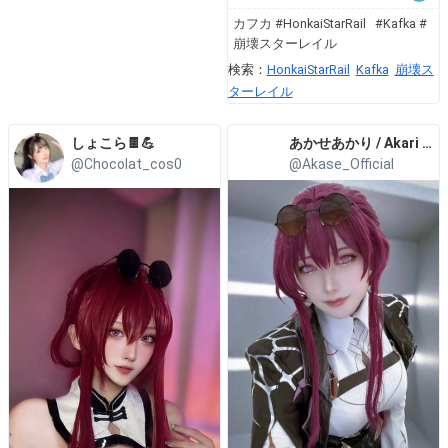
カフカ #HonkaiStarRail #Kafka #
崩壊スターレイル
検索：
HonkaiStarRail
Kafka
崩壊ス
ターレイル
しょこら🍫💪
あかせあかり / Akari Akase
@Chocolat_cos0
@Akase_Official