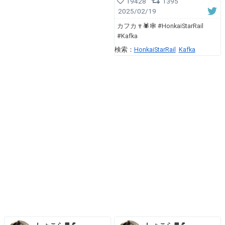
19428
1395
2025/02/19
カフカ🍷🕷🕸 #HonkaiStarRail
#Kafka
検索：
HonkaiStarRail
Kafka