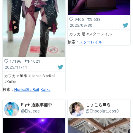
9405
638
2025/09/30
カフカ 足 #スターレイル
検索：
スターレイル
17196
1021
2025/11/11
カフカ🍷🕷🕸 #HonkaiStarRail
#Kafka
検索：
HonkaiStarRail
Kafka
Ely✦ 通販準備中
しょこら🍫💪
@Ely_eee
@Chocolat_cos0