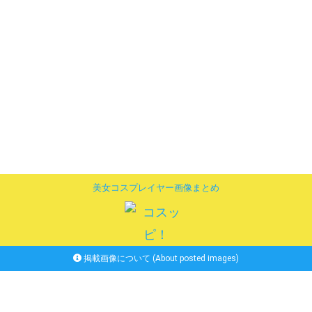
美女コスプレイヤー画像まとめ
掲載画像について (About posted images)