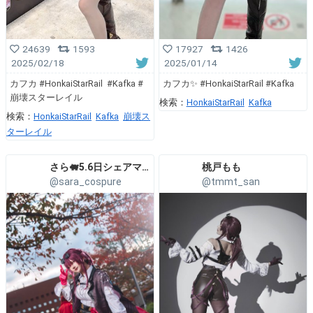
24639
1593
17927
1426
2025/02/18
2025/01/14
カフカ #HonkaiStarRail #Kafka #
カフカ✨ #HonkaiStarRail #Kafka
崩壊スターレイル
検索：
HonkaiStarRail
Kafka
検索：
HonkaiStarRail
Kafka
崩壊ス
ターレイル
さら🐖5.6日シェアマニ
桃戸もも
@sara_cospure
@tmmt_san