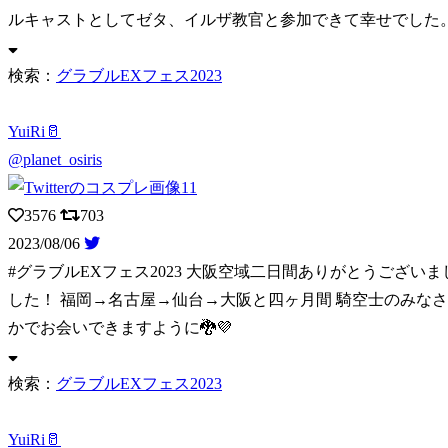
ルキャストとしてゼタ、イルザ教官と参加できて幸せでした
検索：
グラブルEXフェス2023
YuiRi🥛
@planet_osiris
3576
703
2023/08/06
#グラブルEXフェス2023 大阪空域二日間ありがとうございま
した！ 福岡→名古屋→仙台→大阪と四ヶ月間 騎空士のみなさ
かでお会いできますように🐉💜
検索：
グラブルEXフェス2023
YuiRi🥛