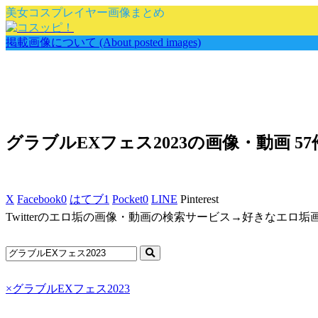
美女コスプレイヤー画像まとめ
掲載画像について (About posted images)
グラブルEXフェス2023の画像・動画 57
X
Facebook
0
はてブ
1
Pocket
0
LINE
Pinterest
Twitterのエロ垢の画像・動画の検索サービス→好きなエロ
×
グラブルEXフェス2023