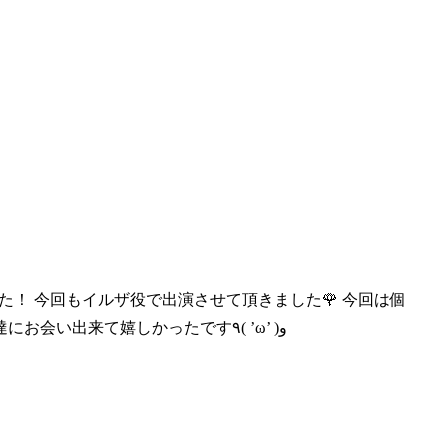
た！ 今
回もイルザ役で出演させて頂きました🌹 今回は個
人的に悔しい事もありましたが、ゼタとベアと共に団長さん達にお会い出来て嬉しかったです٩( ’ω’ )و