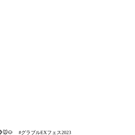
🐭🐶 #グラブル
EXフェス2023