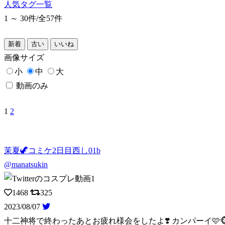
人気タグ一覧
1 ～ 30件/
全57件
新着
古い
いいね
画像
サイズ
小
中
大
動画のみ
1
2
茉夏🦖コミケ2日目西し01b
@manatsukin
1468
325
2023/08/07
十二神将で終わったあとお疲れ様会をしたよ❣️ カンパーイ🩷🐵