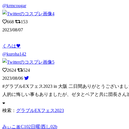
@krmcougar
668
153
2023/08/07
くろは🖤
@kuroha142
2624
524
2023/08/06
#グラブルEXフェス2023 in 大阪 二日間ありがとうございまし
検索：
グラブルEXフェス2023
みぃこ🎀C102日曜/西し02b