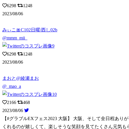
6298
1248
2023/08/06
みぃこ🎀C102日曜/西し02b
@mmm_mii_
6298
1248
2023/08/06
まおと@綾瀬まお
@_mao_a
2166
468
2023/08/06
【#グラブルEXフェス2023 大阪】 大阪、そして全日程あり
くれるのが嬉しくて、楽しそうな笑顔を見てたくさん元気もら