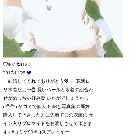
807
122
2017/11/25
「結婚してくれてありがとう💖 」 花嫁ロ
リ水着だよ〜💍 長いベールと水着の組合
わ
せがめっちゃ好み🌸 いかがでしょうかっ
(*⁰▿⁰*) 冬コミで個人ROMと写真集の両方
購入して下さった方に先着でこの衣装の サ
イン入りブロマイドをお渡しさせて頂きま
す♪ #コミケ93 #コスプレイヤー