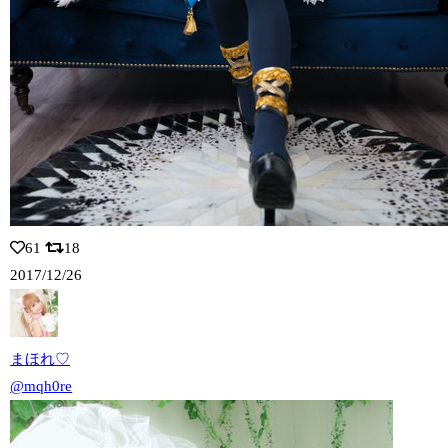
61
18
2017/12/26
まほれ♡
@mqh0re