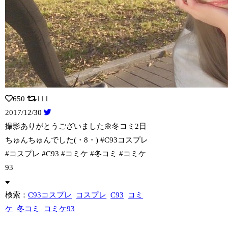
650
111
2017/12/30
撮影ありがとうございました🌼冬コミ2日
ちゅんちゅんでした(・8・) #C93コ
スプレ
#コスプレ #C93 #コミケ #冬コミ #コミケ
93
検索：
C93コスプレ
コスプレ
C93
コミ
ケ
冬コミ
コミケ93