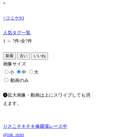
×
×
コミケ93
人気タグ一覧
1 ～ 7件/
全7件
新着
古い
いいね
画像
サイズ
小
中
大
動画のみ
拡大画像・動画は上にスワイプしても消
えます。
りさこチキチキ修羅場レース中
@rsk_ririri