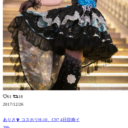
61
18
2017/12/26
ありさ🍄 コスホリH-10、C97 4日目南イ
39b