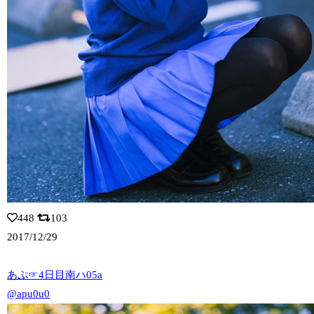
448
103
2017/12/29
あぷ☞4日目南ハ05a
@apu0u0