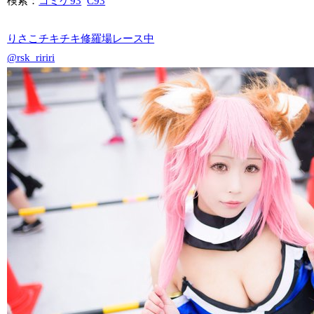
検索：
コミケ93
C93
りさこチキチキ修羅場レース中
@rsk_ririri