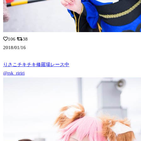
106
38
2018/01/16
りさこチキチキ修羅場レース中
@rsk_ririri