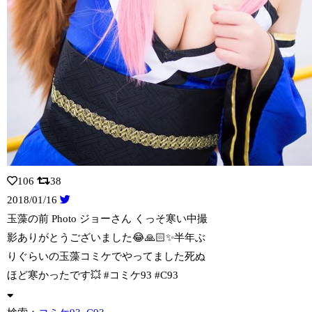
106
38
2018/01/16
玉藻の前 Photo ジョーさん くっそ寒い中撮
影ありがとうございました😂🙏🏻
✨半年ぶ
りぐらいの玉藻コミケでやってました死ぬ
ほど寒かったです💥 #コミケ93 #C93