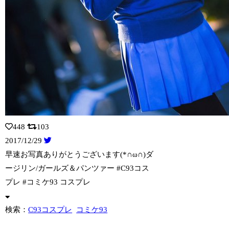
448
103
2017/12/29
早速お写真ありがとうございます(*∩ω∩)ダ
ージリン/ガールズ＆パンツァー #
C93コス
プレ #コミケ93 コスプレ
検索：
C93コスプレ
コミケ93