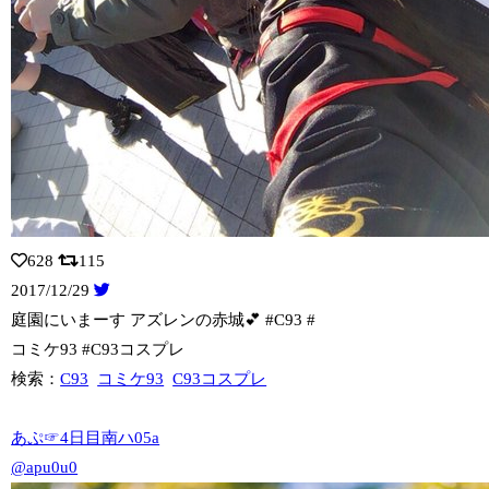
628
115
2017/12/29
庭園にいまーす アズレンの赤城💕 #C93 #
コミケ93 #C93コスプレ
検索：
C93
コミケ93
C93コスプレ
あぷ☞4日目南ハ05a
@apu0u0