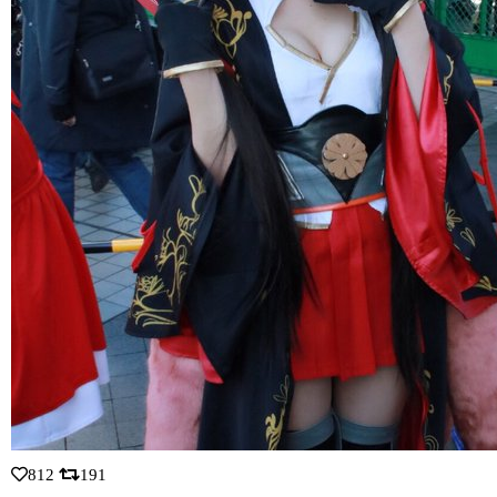
812
191