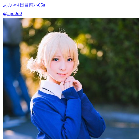
あぷ☞4日目南ハ05a
@apu0u0