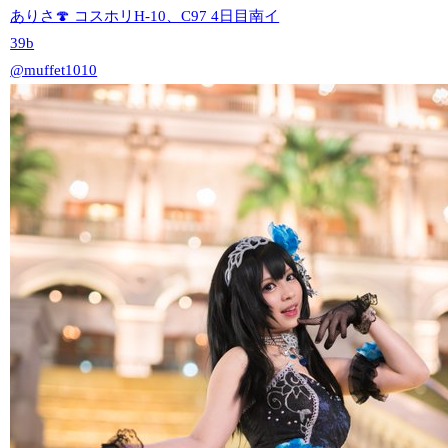
ありさ🍄 コスホリH-10、C97 4日目南イ
39b
@muffet1010