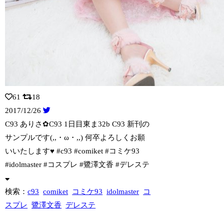
61
18
2017/12/26
C93 ありさ✿C93 1日目東ま32b C93 新刊の
サンプルです(,,・ω・
,,) 何卒よろしくお願
いいたします♥ #c93 #comiket #コミケ93
#idolmaster #コスプレ #鷺澤文香 #デレステ
検索：
c93
comiket
コミケ93
idolmaster
コ
スプレ
鷺澤文香
デレステ