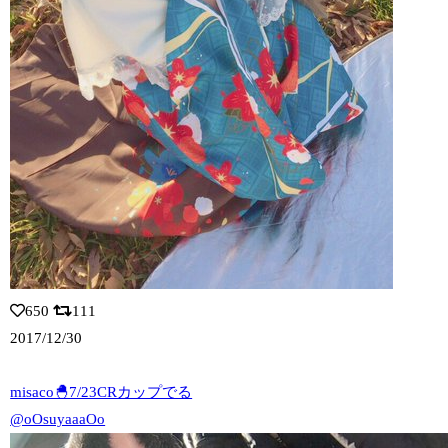
650
111
2017/12/30
misaco🐣7/23CRカップでる
@oOsuyaaaOo