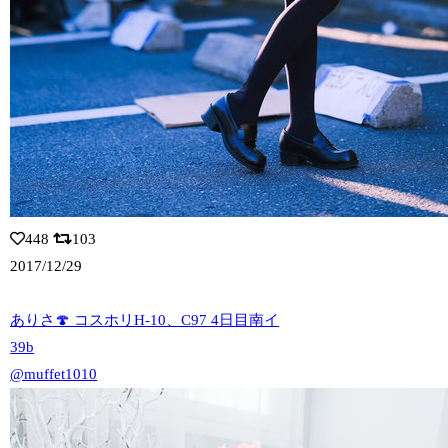
448
103
2017/12/29
ありさ🍄 コスホリH-10、C97 4日目南イ
39b
@muffet1010