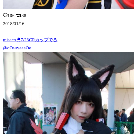
106
38
2018/01/16
misaco🐣7/23CRカップでる
@oOsuyaaaOo