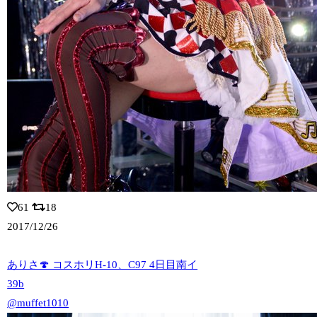
61
18
2017/12/26
ありさ🍄 コスホリH-10、C97 4日目南イ
39b
@muffet1010