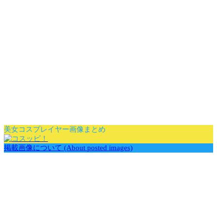
美女コスプレイヤー画像まとめ
掲載画像について (About posted images)