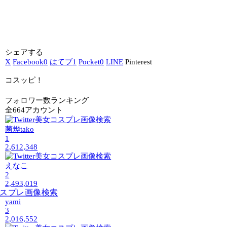
シェアする
X
Facebook
0
はてブ
1
Pocket
0
LINE
Pinterest
コスッピ！
フォロワー数ランキング
全664アカウント
菌烨tako
1
2,612,348
えなこ
2
2,493,019
yami
3
2,016,552