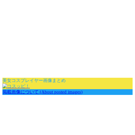
美女コスプレイヤー画像まとめ
掲載画像について (About posted images)