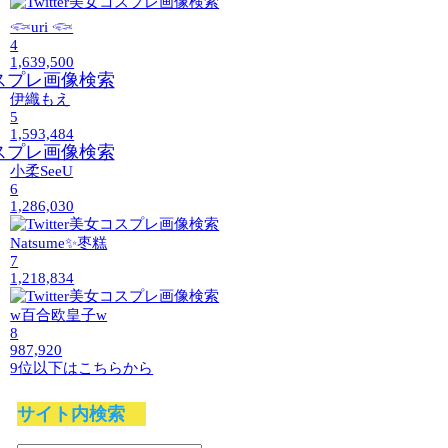
𓆟uri 𓆟
4
1,639,500
伊織もえ
5
1,593,484
小柔SeeU
6
1,286,030
Natsume✨枣糕
7
1,218,834
w百合欧皇子w
8
987,920
9位以下はこちらから
サイト内検索