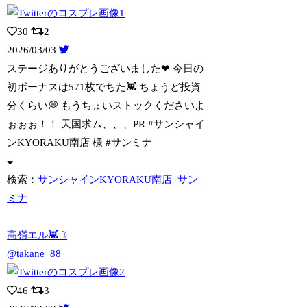
30
2
2026/03/03
ステージありがとうございました❤︎ 今日の
初ボーナスは571枚でちた👾 ちょう
ど投資
分くらい💭 もうちょいストックくださいよ
ぉぉぉ！！ 天国求ム、、、PR #サンシャイ
ンKYORAKU南店 様 #サンミナ
検索：
サンシャインKYORAKU南店
サン
ミナ
高嶺エル👾☽
@takane_88
46
3