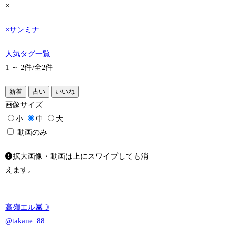
×
×
サンミナ
人気タグ一覧
1 ～ 2件/
全2件
新着
古い
いいね
画像
サイズ
小
中
大
動画のみ
拡大画像・動画は上にスワイプしても消
えます。
高嶺エル👾☽
@takane_88