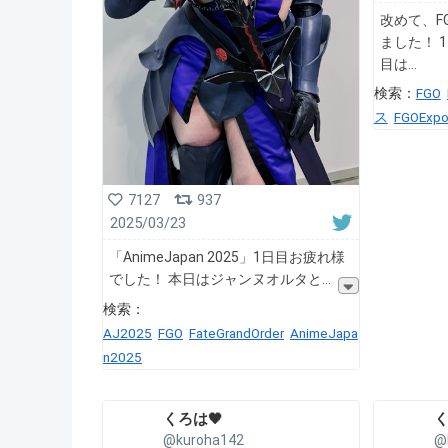
改めて、F
ました！ 
目は
検索：
FGO
ス
FGOExp
7127
937
2025/03/23
「AnimeJapan 2025」1日目お疲れ様
でした！ 本日はジャンヌオルタと
検索：
AJ2025
FGO️
FateGrandOrder
AnimeJapa
n2025
くろは🖤
く
@kuroha142
@