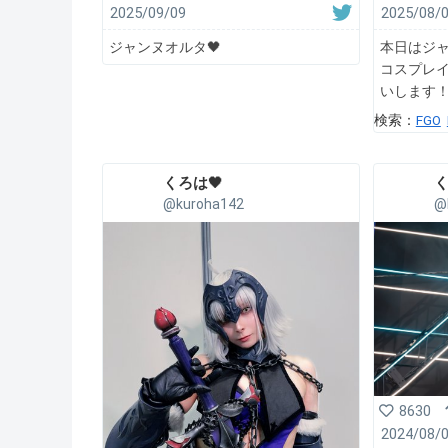
2025/09/09
2025/08/
ジャンヌオルタ🖤
本日はジ
コスプレイ
いします
検索：
FGO
くろは🖤
く
@kuroha142
@
8630
2024/08/