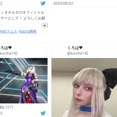
02
2025/08/02
ャンヌオルタのオフィシャル
ヤーとして！ よろしくお願
！
FGOフェス
FGO10周年
ろは🖤
くろは🖤
kuroha142
@kuroha142
1277
05