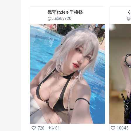
黒守ねお🌷千櫓祭
く
@Luxaky920
@
728
81
10045