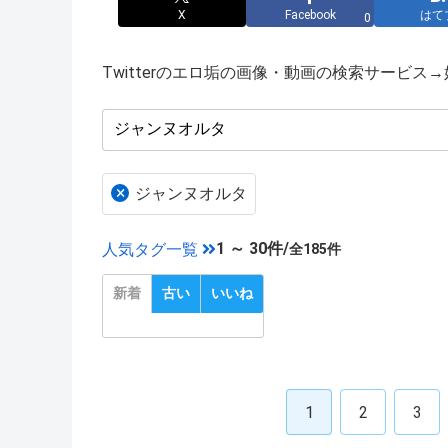
X
Facebook
はて
0
Twitterのエロ垢の画像・動画の検索サービ
×
ジャンヌオルタ
1 ～ 30件/
人気タグ一覧
全185件
新着
古い
いいね
1
2
3