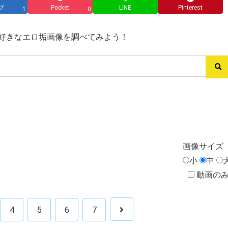
ブ
Pocket
LINE
Pinterest
1
0
ス→好きなエロ垢画像を調べてみよう！
画像
サイズ
小
中
動画の
4
5
6
7