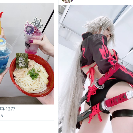
1277
05