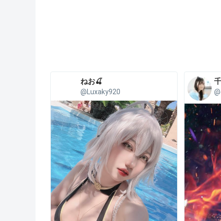
ねお🍒
千
@Luxaky920
@