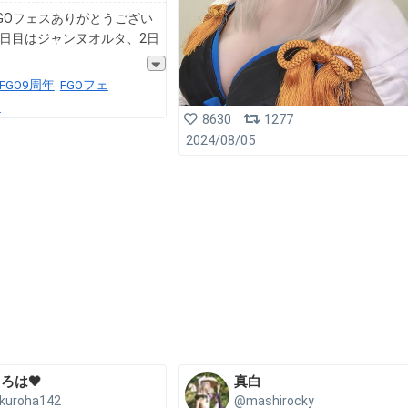
GOフェスありがとうござい
1日目はジャンヌオルタ、2日
FGO9周年
FGOフェ
o
8630
1277
2024/08/05
ろは🖤
真白
kuroha142
@mashirocky