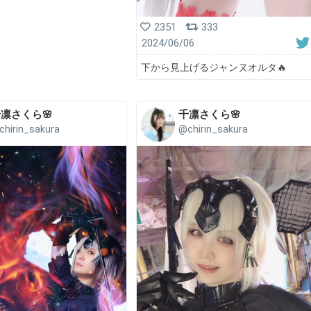
2351
333
2024/06/06
下から見上げるジャンヌオルタ🔥
凛さくら🌸
千凛さくら🌸
chirin_sakura
@chirin_sakura