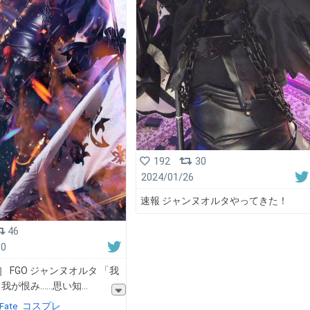
192
30
2024/01/26
速報 ジャンヌオルタやってきた！
46
30
ay］ FGO ジャンヌオルタ 「我
我が恨み……思い知
Fate
コスプレ