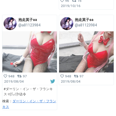
96
16
2019/10/16
抱走莫子aa
抱走莫子aa
@a81123984
@a81123984
948
97
948
97
2019/08/04
2019/08/04
#ダーリン・イン・ザ・フランキ
ス ୧(﹒︠ᴗ﹒︡)୨达令
検索：
ダーリン・イン・ザ・フラン
キス