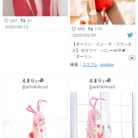
297
21
2020/09/12
999
179
2020/03/29
【ダーリン・イン・ザ・フランキ
ス】 ゼロツー バニーver🐰💓
「ダーリン
検索：
コスプレ
cosplay
えまりぃ🥀
えまりぃ🥀
@arknkrknsd
@arknkrknsd