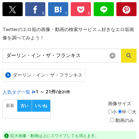
0
1
0
Twitterのエロ垢の画像・動画の検索サービス→好きなエロ垢画
像を調べてみよう！
×
×
ダーリン・イン・ザ・フランキス
1 ～ 21件/
人気タグ一覧
全21件
画像
サイズ
新着
古い
いいね
小
中
大
動画のみ
拡大画像・動画は上にスワイプしても消えます。