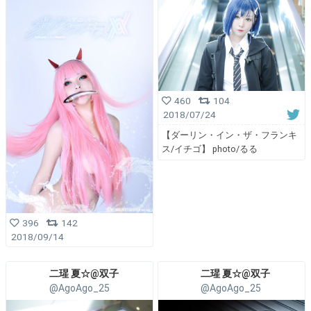
460
104
2018/07/24
【ダーリン・イン・ザ・フランキ
ス/イチゴ】 photo/るる
396
142
2018/09/14
二瑆 夏☆@双子
二瑆 夏☆@双子
@AgoAgo_25
@AgoAgo_25