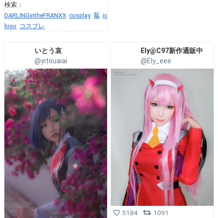
検索：
DARLINGintheFRANXX
cosplay
莓
ic
higo
コスプレ
いとう哀
Ely@C97新作通販中
@yitouaiai
@Ely_eee
5184
1091