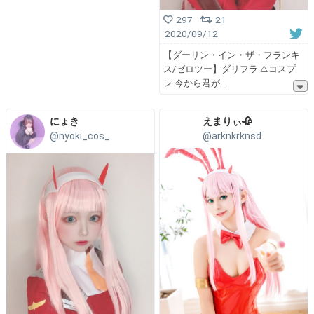
297
21
2020/09/12
【ダーリン・イン・ザ・フランキ
ス/ゼロツー】ダリフラ ⚠️コスプ
レ 今から君が
にょき
えまりぃ🥀
@nyoki_cos_
@arknkrknsd