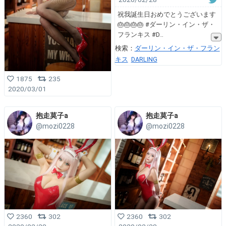
祝我誕生日おめでとうございます
🎂🎂🎂🎂 #ダーリン・イン・ザ・
フランキス #D
検索：
ダーリン・イン・ザ・フラン
キス
DARLING
1875
235
2020/03/01
抱走莫子a
抱走莫子a
@mozi0228
@mozi0228
2360
302
2360
302