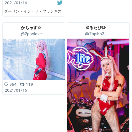
2021/01/16
ダーリン・イン・ザ・フランキス
かちゃす🔅
🐰るたぴ🐶
@2ponlove
@TapiKo3
964
119
2021/01/16