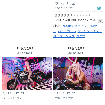
141
27
2020/10/22
🧬🧬🧬🧬🧬🧬🧬🧬🧬🧬🧬🧬
DARLING in the FRANXX / ゼロ
検索：
cosplay
ダリフラ
ゼロツ
ー
バニーガール
ダーリン・イン・
ザ・フランキス
コスプ
レ
cosplayer
コスプレイヤ
ー
studioMacaron
Macaronnight
🐰るたぴ🐶
🐰るたぴ🐶
@TapiKo3
@TapiKo3
141
27
141
27
2020/10/22
2020/10/22