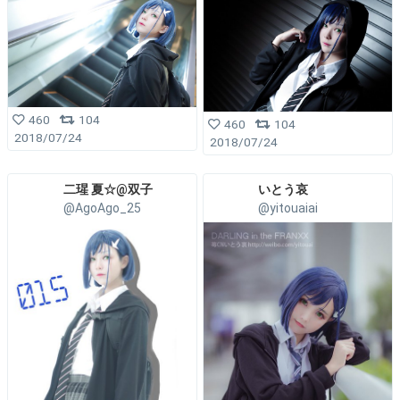
460
104
460
104
2018/07/24
2018/07/24
二瑆 夏☆@双子
いとう哀
@AgoAgo_25
@yitouaiai