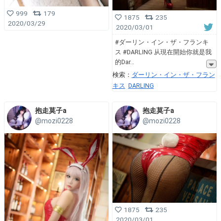
999
179
1875
235
2020/03/29
2020/03/01
#ダーリン・イン・ザ・フランキ
ス #DARLING 从現在開始你就是我
的Dar
検索：
ダーリン・イン・ザ・フラン
キス
DARLING
抱走莫子a
抱走莫子a
@mozi0228
@mozi0228
1875
235
2020/03/01