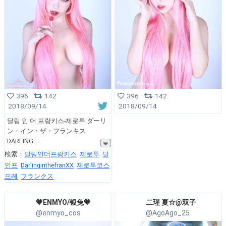
396
142
396
142
2018/09/14
2018/09/14
달링 인 더 프랑키스-제로투 ダーリ
ン・イン・ザ・フランキス
DARLING
検索：
달링인더프랑키스
제로투
달
인프
DarlinginthefranXX
제로투코스
프레
フランクス
💗ENMYO/银兔💗
二瑆 夏☆@双子
@enmyo_cos
@AgoAgo_25