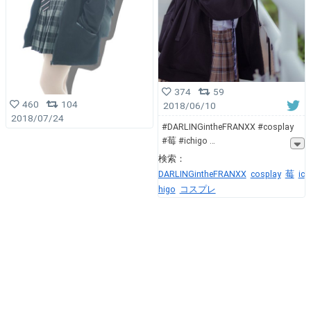
374
59
460
104
2018/06/10
2018/07/24
#DARLINGintheFRANXX #cosplay
#莓 #ichigo
検索：
DARLINGintheFRANXX
cosplay
莓
ic
higo
コスプレ