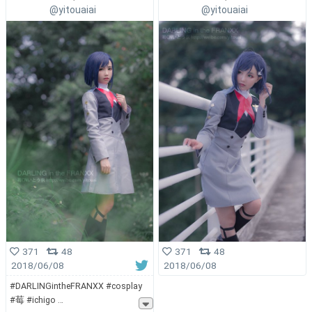
@yitouaiai
@yitouaiai
371
48
371
48
2018/06/08
2018/06/08
#DARLINGintheFRANXX #cosplay
#莓 #ichigo