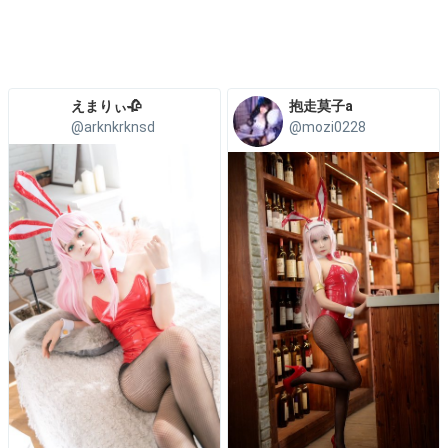
えまりぃ🥀
抱走莫子a
@arknkrknsd
@mozi0228