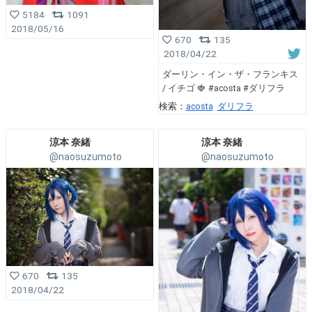
5184
1091
2018/05/16
670
135
2018/04/22
ダーリン・イン・ザ・フランキス
/ イチゴ 🍓 #acosta #ダリフラ
検索：
acosta
ダリフラ
涼本 奈緒
涼本 奈緒
@naosuzumoto
@naosuzumoto
670
135
2018/04/22