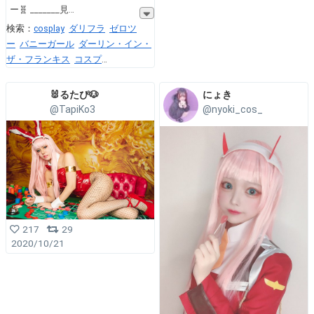
ー🧬 _______見
検索：
cosplay
ダリフラ
ゼロツ
ー
バニーガール
ダーリン・イン・
ザ・フランキス
コスプ
レ
cosplayer
コスプレイヤー
🐰るたぴ🐶
にょき
@TapiKo3
@nyoki_cos_
217
29
2020/10/21