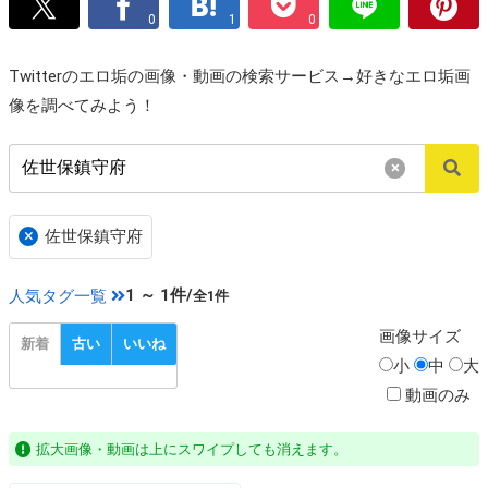
0
1
0
Twitterのエロ垢の画像・動画の検索サービス→好きなエロ垢画
像を調べてみよう！
×
×
佐世保鎮守府
1 ～ 1件/
人気タグ一覧
全1件
画像
サイズ
新着
古い
いいね
小
中
大
動画のみ
拡大画像・動画は上にスワイプしても消えます。