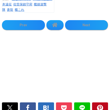
本遠征
佐世保鎮守府
艦娘遊撃
隊
蒼龍
艦これ
Prev
Next