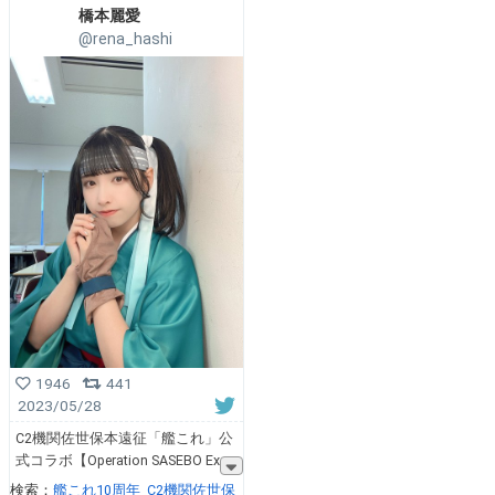
橋本麗愛
@rena_hashi
1946
441
2023/05/28
C2機関佐世保本遠征「艦これ」公
式コラボ【Operation SASEBO Ex
検索：
艦これ10周年
C2機関佐世保