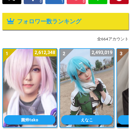
0
1
0
フォロワー数ランキング
全664アカウント
2,612,348
2,493,019
1
2
3
菌烨tako
えなこ