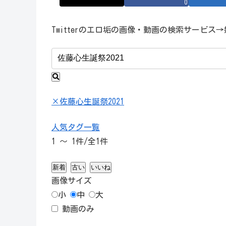
0
Twitterのエロ垢の画像・動画の検索サービ
×
佐藤心生誕祭2021
人気タグ一覧
1 ～ 1件/
全1件
新着
古い
いいね
画像
サイズ
小
中
大
動画のみ