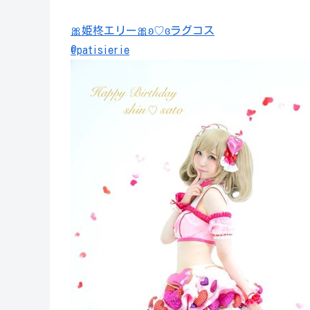
🎀姫柊エリー🎀ʚ♡ɞラグコス
@patisierie