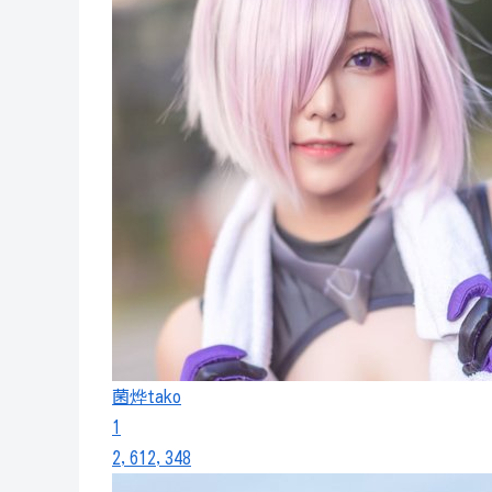
菌烨tako
1
2,612,348