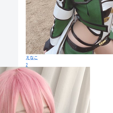
えなこ
2
2,493,019