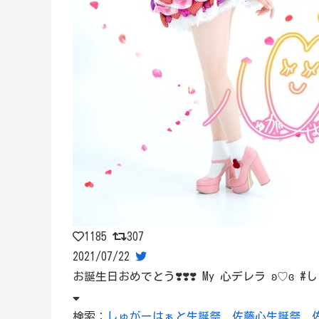
1185
307
2021/07/22
お誕生日おめでとう❣️❣️❣️ My 心デレラ ʚ♡ɞ
検索：
しゅがーはぁと生誕祭
佐藤心生誕祭