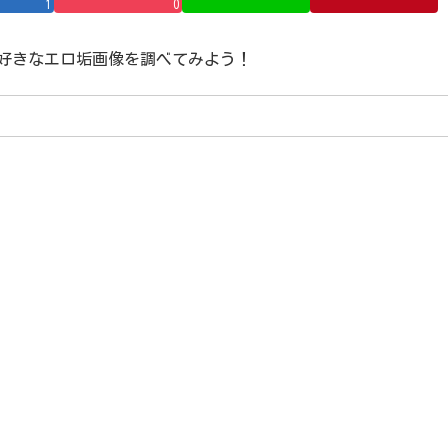
1
0
ス→好きなエロ垢画像を調べてみよう！