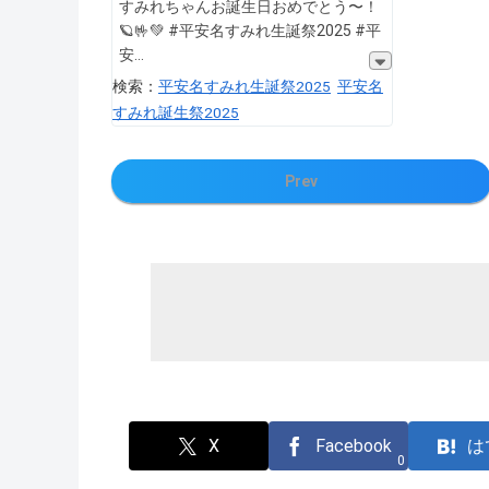
すみれちゃんお誕生日おめでとう〜！
🪐🤟💚 #平安名すみれ生誕祭2025 #平
安
検索：
平安名すみれ生誕祭2025
平安名
すみれ誕生祭2025
Prev
X
Facebook
は
0