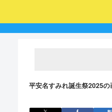
平安名すみれ誕生祭2025の