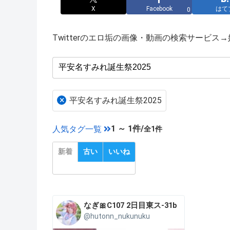
X
Facebook
はて
0
Twitterのエロ垢の画像・動画の検索サービ
×
平安名すみれ誕生祭2025
1 ～ 1件/
人気タグ一覧
全1件
新着
古い
いいね
なぎ🎀C107 2日目東ス-31b
@hutonn_nukunuku