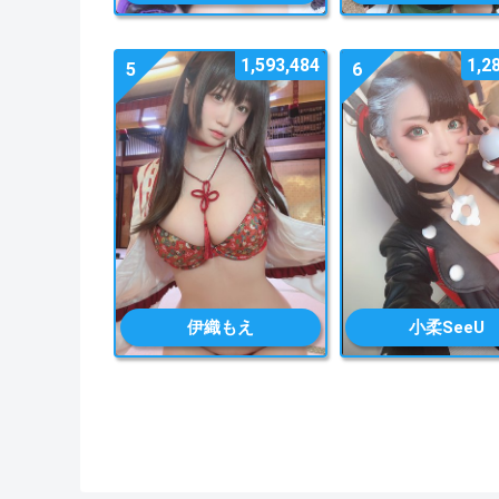
1,593,484
1,2
5
6
伊織もえ
小柔SeeU