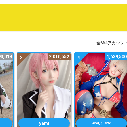
全664アカウン
93,019
2,016,552
1,639,500
3
4
yami
𓆟uri 𓆟