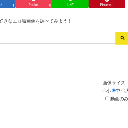
ブ
Pocket
LINE
Pinterest
1
0
ス→好きなエロ垢画像を調べてみよう！
画像
サイズ
小
中
動画の