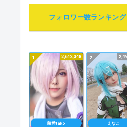
フォロワー数ランキング
2,612,348
2,4
1
2
菌烨tako
えなこ