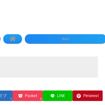
Next
てブ
Pocket
LINE
Pinterest
1
0