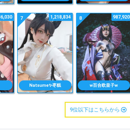
86,030
1,218,834
987,920
7
8
Natsume✨枣糕
w百合欧皇子w
9位以下はこちらから