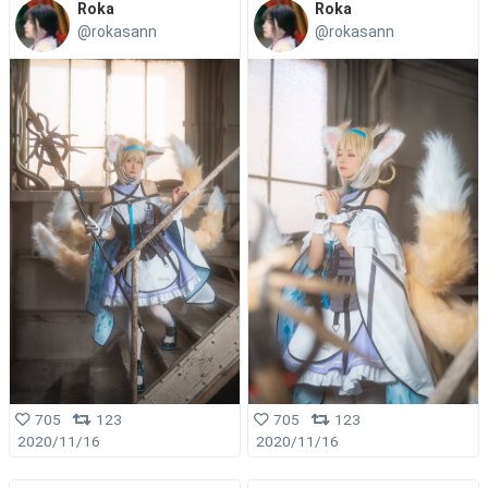
Roka
Roka
@rokasann
@rokasann
705
123
705
123
2020/11/16
2020/11/16