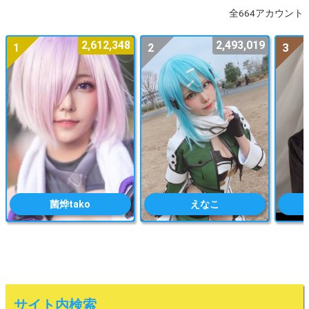
全664アカウント
2,612,348
2,493,019
1
2
3
菌烨tako
えなこ
サイト内検索