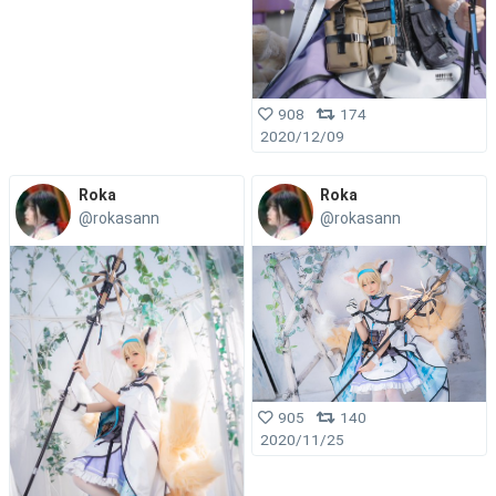
908
174
2020/12/09
Roka
Roka
@rokasann
@rokasann
905
140
2020/11/25