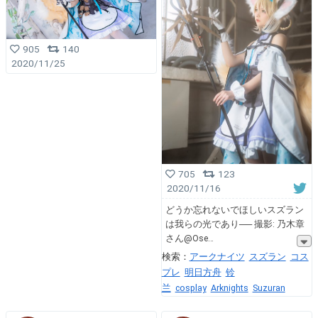
905
140
2020/11/25
705
123
2020/11/16
どうか忘れないでほしいスズラン
は我らの光であり── 撮影: 乃木章
さん@Ose
検索：
アークナイツ
スズラン
コス
プレ
明日方舟
铃
兰
cosplay
Arknights
Suzuran