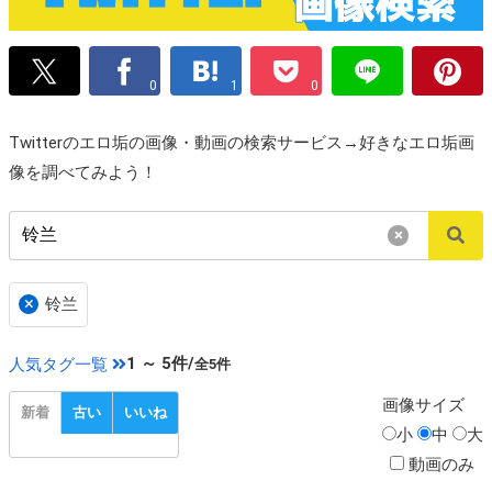
0
1
0
Twitterのエロ垢の画像・動画の検索サービス→好きなエロ垢画
像を調べてみよう！
×
×
铃兰
1 ～ 5件/
人気タグ一覧
全5件
画像
サイズ
新着
古い
いいね
小
中
大
動画のみ