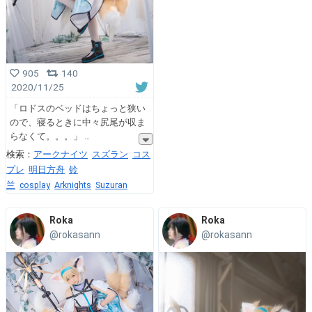
905
140
2020/11/25
「ロドスのベッドはちょっと狭い
ので、寝るときに中々尻尾が収ま
らなくて。。。」
検索：
アークナイツ
スズラン
コス
プレ
明日方舟
铃
兰
cosplay
Arknights
Suzuran
Roka
Roka
@rokasann
@rokasann