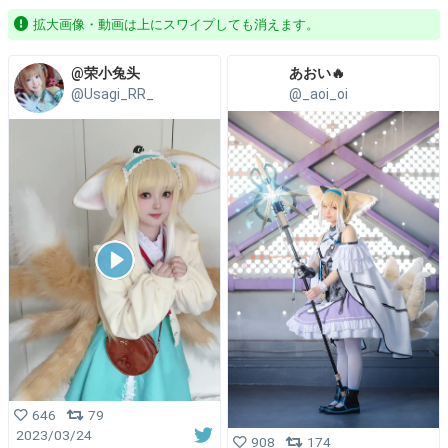
拡大画像・動画は上にスワイプしても消えます。
@荣小兔头
あおい🔥
@Usagi_RR_
@_aoi_oi
646
79
2023/03/24
908
174