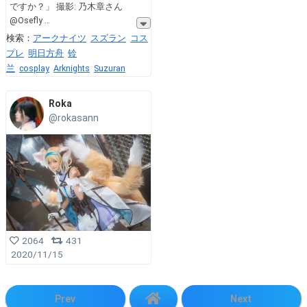
ですか？」 撮影: 乃木章さん
@Osefly
検索：
アークナイツ
スズラン
コス
プレ
明日方舟
铃
兰
cosplay
Arknights
Suzuran
Roka
@rokasann
2064
431
2020/11/15
Prev
Next