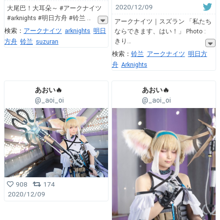
2020/12/09
大尾巴！大耳朵～ #アークナイツ
#arknights #明日方舟 #铃兰
アークナイツ｜スズラン 「私たち
検索：
アークナイツ
arknights
明日
ならできます、はい！」 Photo :
きり
方舟
铃兰
suzuran
検索：
铃兰
アークナイツ
明日方
舟
Arknights
あおい🔥
あおい🔥
@_aoi_oi
@_aoi_oi
908
174
2020/12/09