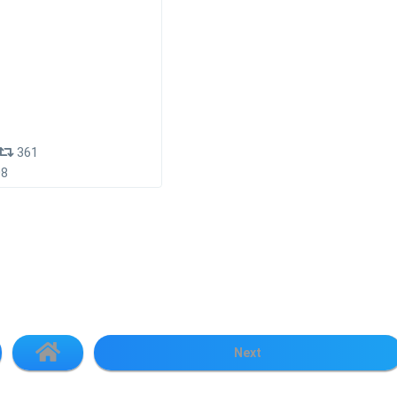
361
08
Next