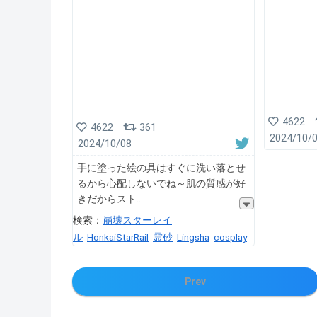
4622
4622
361
2024/10/
2024/10/08
手に塗った絵の具はすぐに洗い落とせ
るから心配しないでね～肌の質感が好
きだからスト
検索：
崩壊スターレイ
ル
HonkaiStarRail
霊砂
Lingsha
cosplay
Prev