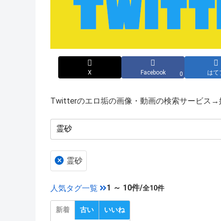
X
Facebook
はて
0
Twitterのエロ垢の画像・動画の検索サービ
×
霊砂
1 ～ 10件/
人気タグ一覧
全10件
新着
古い
いいね