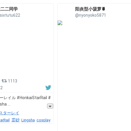
六二二同学
阳炎型小菠萝🍍
sixtutu622
@nyonyoko5871
1113
12
イル #HonkaiStarRail #
gsha
スターレイ
arRail
霊砂
Lingsha
cosplay