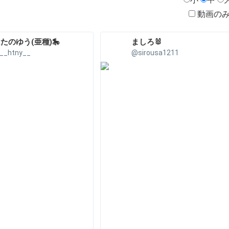
動画の
たのゆう(亜種)🎠
ましろ🐰
__htny__
@sirousa1211