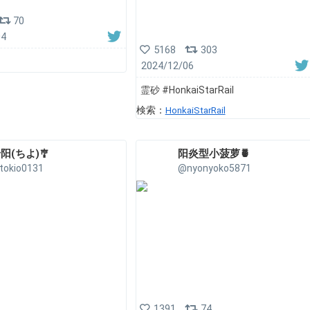
70
04
5168
303
2024/12/06
霊砂 #HonkaiStarRail
検索：
HonkaiStarRail
阳(ちよ)🎐
阳炎型小菠萝🍍
tokio0131
@nyonyoko5871
1391
74