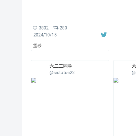
3802
280
2024/10/15
霊砂
六二二同学
@sixtutu622
@