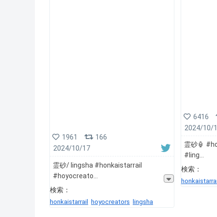
6416
2024/10/
1961
166
霊砂🏮 #hon
2024/10/17
#ling
霊砂/ lingsha #honkaistarrail
検索：
#hoyocreato
honkaistarrai
検索：
honkaistarrail
hoyocreators
lingsha