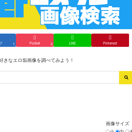
ブ
Pocket
LINE
Pinterest
1
0
ス→好きなエロ垢画像を調べてみよう！
画像
サイズ
小
中