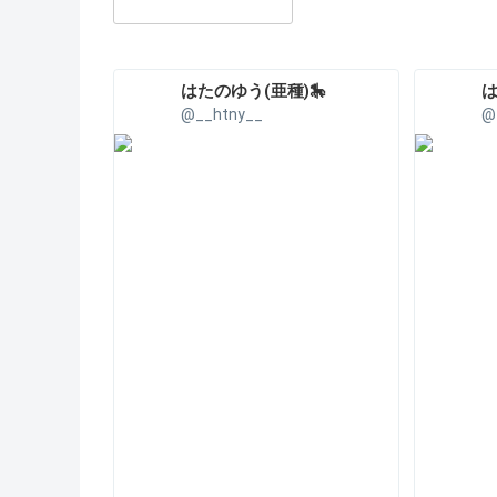
はたのゆう(亜種)🎠
は
@__htny__
@