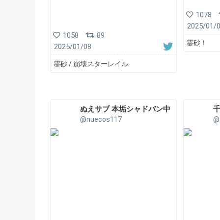
1078
2025/01/
1058
89
霊砂！
2025/01/08
霊砂 / 崩壊スターレイル
ぬえサブ 本垢シャドバン中
千
@nuecos117
@