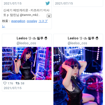
2021/07/15
2021/07/15
신세기 에반게리온 - 카츠라기 미사
토 p. 탐린님 @tamrin_mk2
検索：
evangelion
cosplay
コスプ
レ
Leeloo リ-ル 릴루 🐣
Leeloo リ-ル 릴루 🐣
@leeloo_cos
@leeloo_cos
176
58
2021/07/15