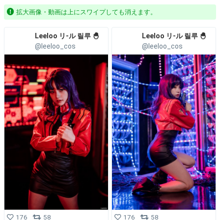
拡大画像・動画は上にスワイプしても消えます。
Leeloo リ-ル 릴루 🐣
Leeloo リ-ル 릴루 🐣
@leeloo_cos
@leeloo_cos
176
58
176
58