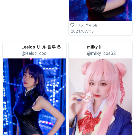
176
58
2021/07/15
Leeloo リ-ル 릴루 🐣
milky🍼
@leeloo_cos
@milky_cosS2