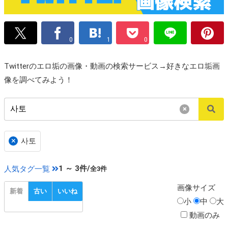
0
1
0
Twitterのエロ垢の画像・動画の検索サービス→好きなエロ垢画
像を調べてみよう！
×
×
사토
1 ～ 3件/
人気タグ一覧
全3件
画像
サイズ
新着
古い
いいね
小
中
大
動画のみ