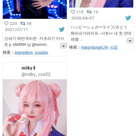
115
19
2020/04/07
220
58
ハッピーシュガーライフ/さとう
2021/07/11
해피슈가라이프 - 사토🍬 내 첫 얀데
신세기 에반게리온 - 카츠라기 미사
레쨩.
토 p. tAMRIN 님 @tamrin
検索：
HappySugarLife
사토
検索：
evangelion
cosplay
milky🍼
@milky_cosS2