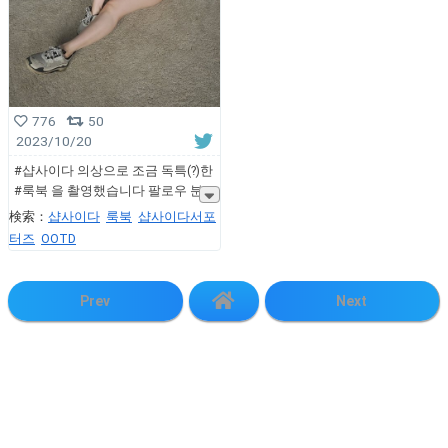
776
50
2023/10/20
#샵사이다 의상으로 조금 독특(?)한
#룩북 을 촬영했습니다 팔로우 분
検索：
샵사이다
룩북
샵사이다서포
터즈
OOTD
Prev
Next