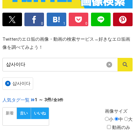
0
1
0
Twitterのエロ垢の画像・動画の検索サービス→好きなエロ垢画
像を調べてみよう！
×
×
샵사이다
1 ～ 3件/
人気タグ一覧
全3件
画像
サイズ
新着
古い
いいね
小
中
大
動画のみ