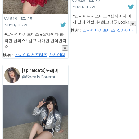
846
57
2023/10/23
#샵사이다서포터즈 #샵사이다 바
519
35
지 길이 안짧아-! 최고야♡ Look4
2023/10/25
検索：
샵사이다서포터즈
샵사이다
#샵사이다서포터즈 #샵사이다 화
려한 원피스-! 입고 나가면 번쩍번쩍
☆
検索：
샵사이다서포터즈
샵사이다
[spiralcats]도레미
@SpcatsDoremi