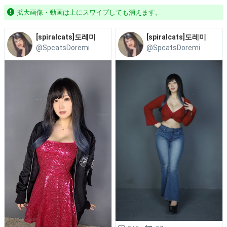
拡大画像・動画は上にスワイプしても消えます。
[spiralcats]도레미
[spiralcats]도레미
@SpcatsDoremi
@SpcatsDoremi