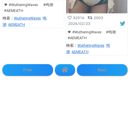
💗 #WutheringWaves #鸣潮
#AEMEATH
32916
2003
検索：
WutheringWaves
鸣
2026/02/23
潮
AEMEATH
💗 #WutheringWaves #鸣潮
#AEMEATH
検索：
WutheringWaves
鸣
潮
AEMEATH
Prev
Next