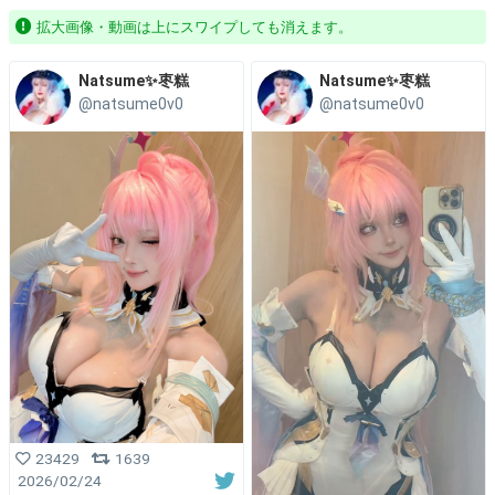
拡大画像・動画は上にスワイプしても消えます。
Natsume✨枣糕
Natsume✨枣糕
@natsume0v0
@natsume0v0
23429
1639
2026/02/24