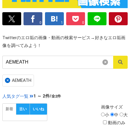
0
1
0
Twitterのエロ垢の画像・動画の検索サービス→好きなエロ垢画
像を調べてみよう！
×
×
AEMEATH
1 ～ 2件/
人気タグ一覧
全2件
画像
サイズ
新着
古い
いいね
小
中
大
動画のみ