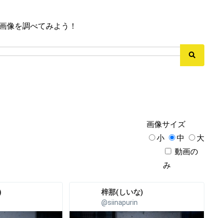
垢画像を調べてみよう！
画像
サイズ
小
中
大
動画の
み
︎
梓那(しいな)︎
@siinapurin