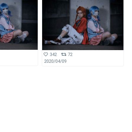
342
72
2020/04/09