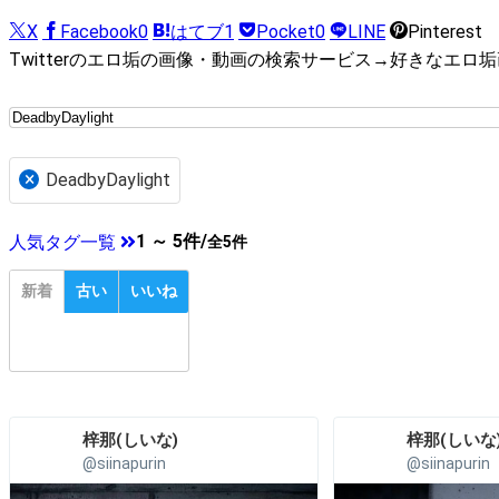
X
Facebook
0
はてブ
1
Pocket
0
LINE
Pinterest
Twitterのエロ垢の画像・動画の検索サービス→好きなエロ
×
DeadbyDaylight
1 ～ 5件/
人気タグ一覧
全5件
新着
古い
いいね
梓那(しいな)︎
梓那(しいな)
@siinapurin
@siinapurin