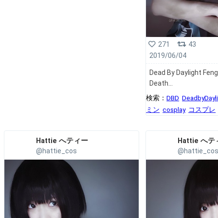
271
43
2019/06/04
Dead By Daylight Fe
Death
検索：
DBD
DeadbyDayli
ミン
cosplay
コスプレ
Hattie へティー
Hattie へ
@hattie_cos
@hattie_co