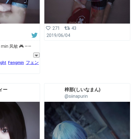
271
43
2019/06/04
ng min 凤敏 🎮 ――
ght
Fengmin
フェン
ティー
梓那(しいなまん)︎
s
@siinapurin