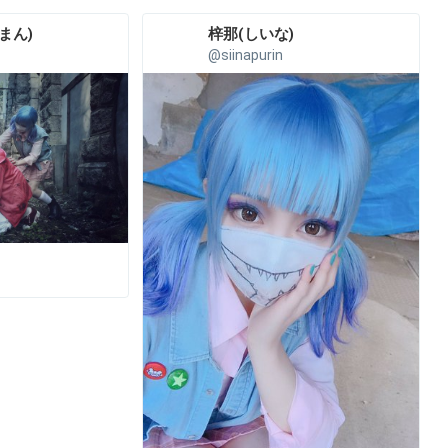
ん)︎
梓那(しいな)︎
@siinapurin