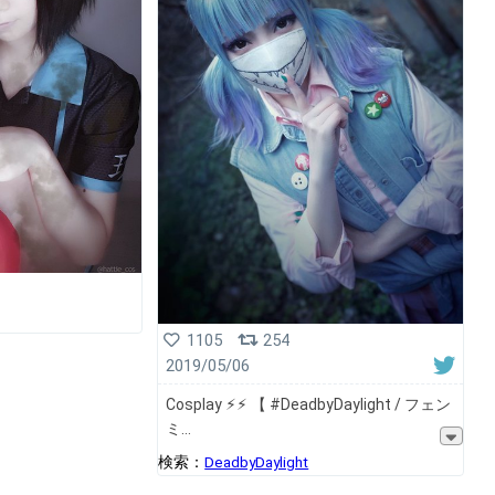
1105
254
2019/05/06
Cosplay ⚡︎⚡︎ 【 #DeadbyDaylight / フェン
ミ
検索：
DeadbyDaylight