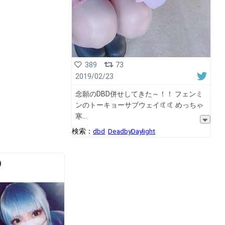
389
73
2019/02/23
念願のDBD併せしてきた～！！ フェンミ
ンのトーキョーサブウェイ🤙🤙 めっちゃ
寒
検索：
dbd
DeadbyDaylight
︎