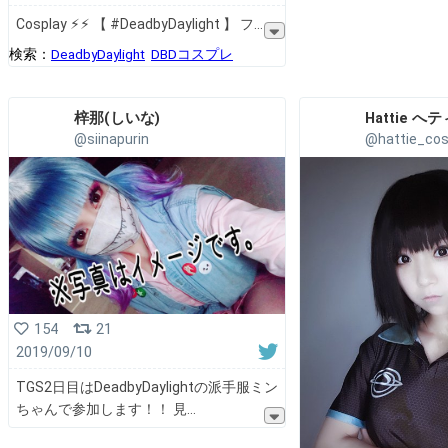
Cosplay ⚡︎⚡︎ 【 #DeadbyDaylight 】 フ
検索：
DeadbyDaylight
DBDコスプレ
梓那(しいな)︎
Hattie へ
@siinapurin
@hattie_co
154
21
2019/09/10
TGS2日目はDeadbyDaylightの派手服ミン
ちゃんで参加します！！ 見