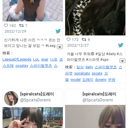
182
7
2022/12/29
172
8
신기하게 나온 사진 ㅋㅋㅋ 코는 안
2022/12/27
보이고 앞니는 잘 보임 ㅋ #Leag
検索：
겨울 너무 추워😨 #일상 #daily #스
LeagueOfLegends
LoL
gnar
나르
코
파이럴캣츠 #스파캣 #spir
스프레
cosplay
스파이럴캣츠
스파
検索：
일상
daily
스파이럴캣츠
스
캣
spiralcats
spcats
도레
파캣
spiralcats
spcats
모
미
Doremi
델
model
도레미
doremi
무쌍
[spiralcats]도레미
[spiralcats]도레미
@SpcatsDoremi
@SpcatsDoremi