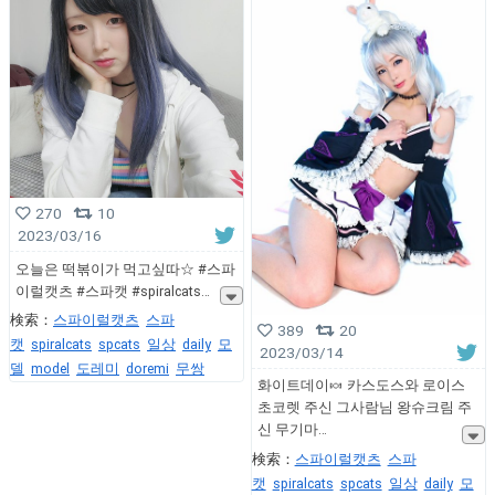
270
10
2023/03/16
오늘은 떡볶이가 먹고싶따☆ #스파
이럴캣츠 #스파캣 #spiralcats
検索：
스파이럴캣츠
스파
389
20
캣
spiralcats
spcats
일상
daily
모
2023/03/14
델
model
도레미
doremi
무쌍
화이트데이🍬 카스도스와 로이스
초코렛 주신 그사람님 왕슈크림 주
신 무기마
検索：
스파이럴캣츠
스파
캣
spiralcats
spcats
일상
daily
모