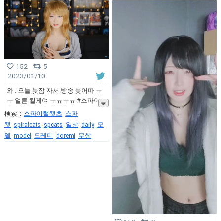
152
5
2023/01/10
와...오늘 늦잠 자서 방송 늦어따 ㅠ
ㅠ 얼른 킬게여 ㅠㅠㅠㅠ #스파이
検索：
스파이럴캣츠
스파
캣
spiralcats
spcats
일상
daily
모
델
model
도레미
doremi
무쌍