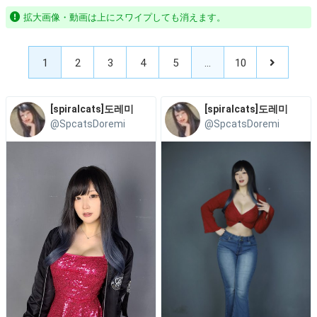
拡大画像・動画は上にスワイプしても消えます。
1
2
3
4
5
…
10
[spiralcats]도레미
[spiralcats]도레미
@SpcatsDoremi
@SpcatsDoremi