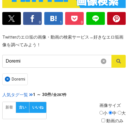
0
1
0
Twitterのエロ垢の画像・動画の検索サービス→好きなエロ垢画
像を調べてみよう！
×
×
Doremi
1 ～ 30件/
人気タグ一覧
全287件
画像
サイズ
新着
古い
いいね
小
中
大
動画のみ