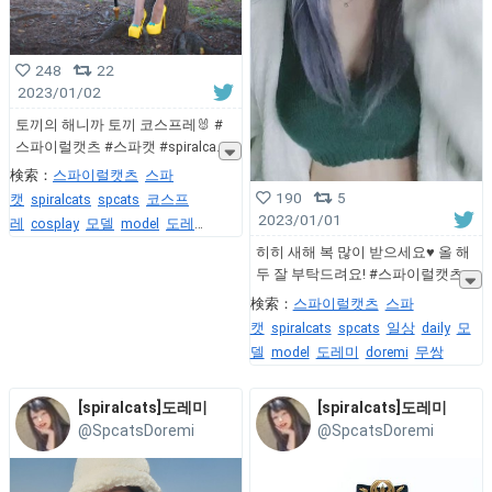
248
22
2023/01/02
토끼의 해니까 토끼 코스프레🐰 #
스파이럴캣츠 #스파캣 #spiralca
検索：
스파이럴캣츠
스파
190
5
캣
spiralcats
spcats
코스프
2023/01/01
레
cosplay
모델
model
도레
미
doremi
무쌍
히히 새해 복 많이 받으세요♥ 올 해
두 잘 부탁드려요! #스파이럴캣츠
検索：
스파이럴캣츠
스파
캣
spiralcats
spcats
일상
daily
모
델
model
도레미
doremi
무쌍
[spiralcats]도레미
[spiralcats]도레미
@SpcatsDoremi
@SpcatsDoremi