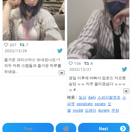
207
7
2022/12/26
즐거운 크리스마스 보내셨나요~?
156
8
저두 저희 스탭들과 즐거운 하루를
2022/12/21
보냈슴
생일 이후에 바빠서 업로드 저조했
슴당 ㅠㅠ 자주 올리겠슴다 ㅠㅠㅠ
ㅠ #
検索：
일상
daily
스파이럴캣츠
스
파캣
spiralcats
spcats
모
델
model
도레미
doremi
무쌍
Prev
Next