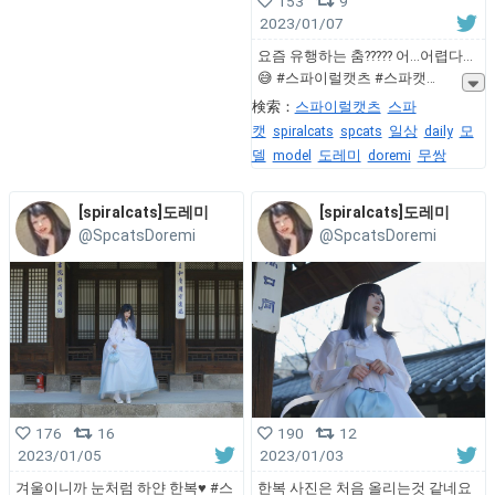
153
9
2023/01/07
요즘 유행하는 춤????? 어...어렵다...
😅 #스파이럴캣츠 #스파캣
検索：
스파이럴캣츠
스파
캣
spiralcats
spcats
일상
daily
모
델
model
도레미
doremi
무쌍
[spiralcats]도레미
[spiralcats]도레미
@SpcatsDoremi
@SpcatsDoremi
176
16
190
12
2023/01/05
2023/01/03
겨울이니까 눈처럼 하얀 한복♥ #스
한복 사진은 처음 올리는것 같네요