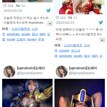
254
14
2023/02/24
353
21
오늘은 맛있는거 먹는 날♬ #스파
2023/02/23
이럴캣츠 #스파캣 #spiralcats
検索：
스파이럴캣츠
스파
어제 깜빡하고 안올린 ㅋㅋㅋ 휴 바
캣
spiralcats
spcats
일상
daily
모
뿌다 바뻐ㅠㅠ #스파이럴캣츠 #스
파캣
델
model
도레미
doremi
무쌍
検索：
스파이럴캣츠
스파
캣
cosplay
코스프
레
spiralcats
spcats
일상
daily
모
델
model
도레미
doremi
무쌍
[spiralcats]도레미
[spiralcats]도레미
@SpcatsDoremi
@SpcatsDoremi