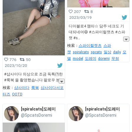
207
8
2023/03/19
디아블로4 잼따☆ 담주 네크도 기
대되네여😄 #스파이럴캣츠 #스파
캣 #s
検索：
스파이럴캣츠
스파
캣
spiralcats
spcats
일상
daily
모
델
model
도레미
doremi
무쌍
776
50
2023/10/20
#샵사이다 의상으로 조금 독특(?)한
#룩북 을 촬영했습니다 팔로우 분
検索：
샵사이다
룩북
샵사이다서포
터즈
OOTD
[spiralcats]도레미
[spiralcats]도레미
@SpcatsDoremi
@SpcatsDoremi