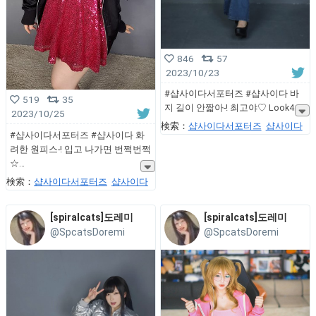
846
57
2023/10/23
#샵사이다서포터즈 #샵사이다 바
519
35
지 길이 안짧아-! 최고야♡ Look4
2023/10/25
検索：
샵사이다서포터즈
샵사이다
#샵사이다서포터즈 #샵사이다 화
려한 원피스-! 입고 나가면 번쩍번쩍
☆
検索：
샵사이다서포터즈
샵사이다
[spiralcats]도레미
[spiralcats]도레미
@SpcatsDoremi
@SpcatsDoremi