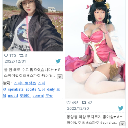
170
5
2022/12/31
올 한 해도 수고 많으셨습니다~♥ #
스파이럴캣츠 #스파캣 #spiral
検索：
스파이럴캣츠
스파
캣
spiralcats
spcats
일상
daily
모
델
model
도레미
doremi
무쌍
495
42
2022/12/30
동양풍 의상 무지무지 좋아함♥ #스
파이럴캣츠 #스파캣 #spiralca