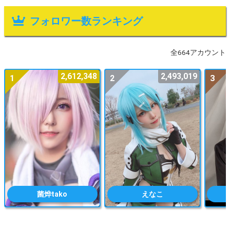
フォロワー数ランキング
全664アカウント
2,612,348
2,493,019
1
2
3
菌烨tako
えなこ