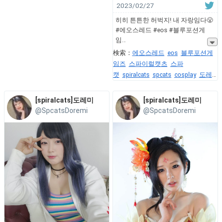
2023/02/27
히히 튼튼한 허벅지! 내 자랑임다😤
#에오스레드 #eos #블루포션게
임
検索：
에오스레드
eos
블루포션게
임즈
스파이럴캣츠
스파
캣
spiralcats
spcats
cosplay
도레
미
Doremi
model
cosplayer
코스프
레
[spiralcats]도레미
[spiralcats]도레미
@SpcatsDoremi
@SpcatsDoremi