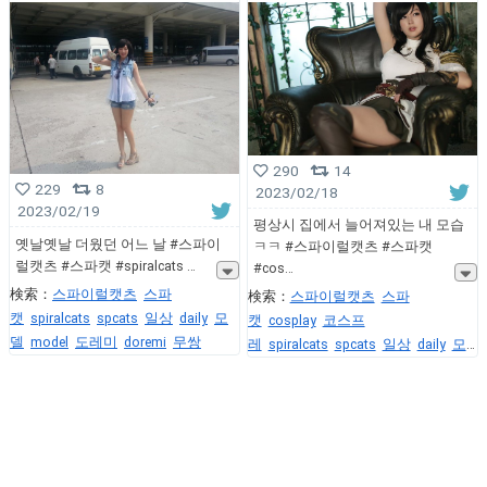
290
14
229
8
2023/02/18
2023/02/19
평상시 집에서 늘어져있는 내 모습
옛날옛날 더웠던 어느 날 #스파이
ㅋㅋ #스파이럴캣츠 #스파캣
럴캣츠 #스파캣 #spiralcats
#cos
検索：
스파이럴캣츠
스파
検索：
스파이럴캣츠
스파
캣
spiralcats
spcats
일상
daily
모
캣
cosplay
코스프
델
model
도레미
doremi
무쌍
레
spiralcats
spcats
일상
daily
모
델
model
도레미
doremi
무쌍