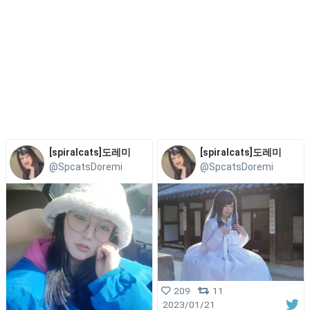
[spiralcats]도레미
[spiralcats]도레미
@SpcatsDoremi
@SpcatsDoremi
209
11
2023/01/21