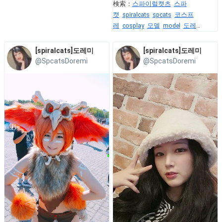
検索：
스파이럴캣츠
스파
캣
spiralcats
spcats
코스프
레
cosplay
모델
model
도레
미
doremi
무쌍
[spiralcats]도레미
[spiralcats]도레미
@SpcatsDoremi
@SpcatsDoremi