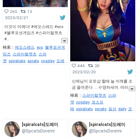
265
13
2023/02/21
이것이 어깨다! #에오스레드 #eos
#블루포션게임즈 #스파이럴캣츠
#
検索：
에오스레드
eos
블루포션게
임즈
스파이럴캣츠
스파
캣
spiralcats
spcats
cosplay
도레
444
30
미
Doremi
model
cosplayer
코스프
2023/02/20
레
신메님이 포토샵 할때 늘 어깨를 조
금 줄여준다. ....수영하세여..여러
検索：
스파이럴캣츠
스파
캣
cosplay
코스프
레
spiralcats
spcats
일상
daily
모
델
model
도레미
doremi
무쌍
[spiralcats]도레미
[spiralcats]도레미
@SpcatsDoremi
@SpcatsDoremi