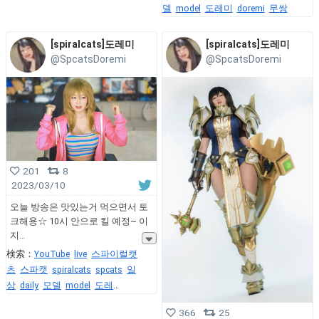
델
model
도레미
doremi
무쌍
[spiralcats]도레미
[spiralcats]도레미
@SpcatsDoremi
@SpcatsDoremi
201
8
2023/03/10
오늘 방송은 맛있는거 먹으면서 토
크해용☆ 10시 안으로 킬 예정~ 이
지
検索：
YouTube
live
스파이럴캣
츠
스파캣
spiralcats
spcats
일
상
daily
모델
model
도레
미
doremi
무쌍
366
25