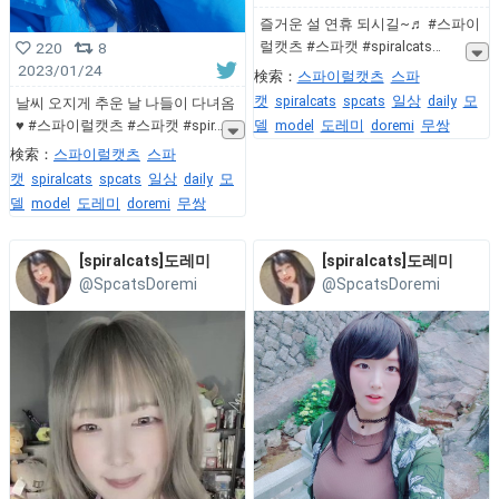
즐거운 설 연휴 되시길~♬ #스파이
럴캣츠 #스파캣 #spiralcats
220
8
2023/01/24
検索：
스파이럴캣츠
스파
캣
spiralcats
spcats
일상
daily
모
날씨 오지게 추운 날 나들이 다녀옴
델
model
도레미
doremi
무쌍
♥ #스파이럴캣츠 #스파캣 #spir
検索：
스파이럴캣츠
스파
캣
spiralcats
spcats
일상
daily
모
델
model
도레미
doremi
무쌍
[spiralcats]도레미
[spiralcats]도레미
@SpcatsDoremi
@SpcatsDoremi