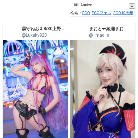
10th Annive
検索：
FGO
FGOフェス
FGO10周年
黒守ねお🌷8/30上野バーイベ
まおと🦈綾瀬まお
@Luxaky920
@_mao_a