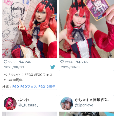
2256
246
2256
246
2025/08/03
2025/08/03
ベリルいた！ #FGO #FGOフェス
#FGO10周年
検索：
FGO
FGOフェス
FGO10周年
ふつれ
かちゃす🔅日曜 西2え-48b
@_futsure_
@2ponlove