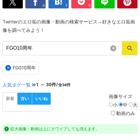
0
1
0
Twitterのエロ垢の画像・動画の検索サービス→好きなエロ垢画
像を調べてみよう！
×
×
FGO10周年
1 ～ 30件/
人気タグ一覧
全34件
画像
サイズ
新着
古い
いいね
小
中
大
動画のみ
拡大画像・動画は上にスワイプしても消えます。