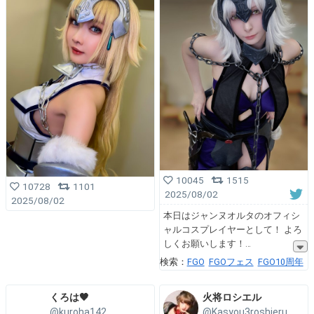
10045
1515
10728
1101
2025/08/02
2025/08/02
本日はジャンヌオルタのオフィシ
ャルコスプレイヤーとして！ よろ
しくお願いします！
検索：
FGO
FGOフェス
FGO10周年
くろは🖤
火将ロシエル
@kuroha142
@Kasyou3roshieru