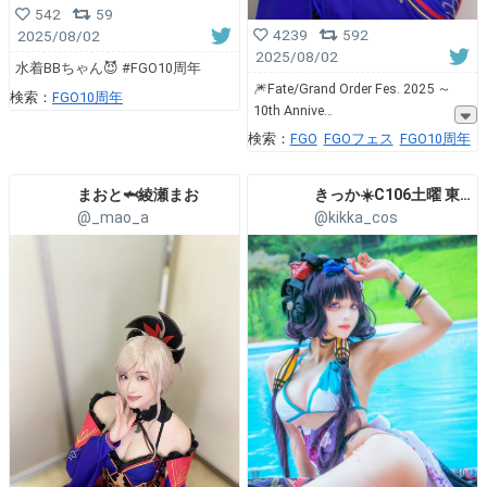
542
59
4239
592
2025/08/02
2025/08/02
水着BBちゃん😈 #FGO10周年
🎆Fate/Grand Order Fes. 2025 ～
検索：
FGO10周年
10th Annive
検索：
FGO
FGOフェス
FGO10周年
まおと🦈綾瀬まお
きっか☀️C106土曜 東ミ02a 日曜 西あ69ab
@_mao_a
@kikka_cos