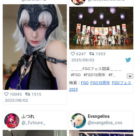
6247
1353
2025/08/02
＿＿＿FGOフェス開幕＿＿＿
#FGO #FGO10周年 #F
検索：
FGO
FGO10周年
FGOフェス
2025
10045
1515
2025/08/02
ふつれ
Evangelina
@_futsure_
@evangelina_cos