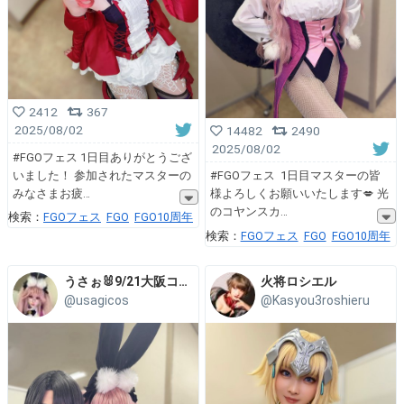
2412
367
2025/08/02
14482
2490
2025/08/02
#FGOフェス 1日目ありがとうござ
いました！ 参加されたマスターの
#FGOフェス 1日目マスターの皆
みなさまお疲
様よろしくお願いいたします💋 光
のコヤンスカ
検索：
FGOフェス
FGO
FGO10周年
検索：
FGOフェス
FGO
FGO10周年
うさぉ🐰9/21大阪コスコン
火将ロシエル
@usagicos
@Kasyou3roshieru