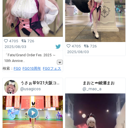
4705
726
4705
726
2025/08/03
2025/08/03
「Fate/Grand Order Fes. 2025 ～
10th Annive
検索：
FGO
FGO10周年
FGOフェス
うさぉ🐰9/21大阪コスコン
まおと🦈綾瀬まお
@usagicos
@_mao_a