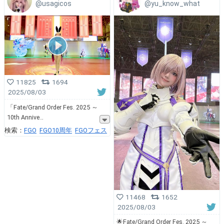
@usagicos
@yu_know_what
11825
1694
2025/08/03
「Fate/Grand Order Fes. 2025 ～
10th Annive
検索：
FGO
FGO10周年
FGOフェス
11468
1652
2025/08/03
🌟Fate/Grand Order Fes. 2025 ～