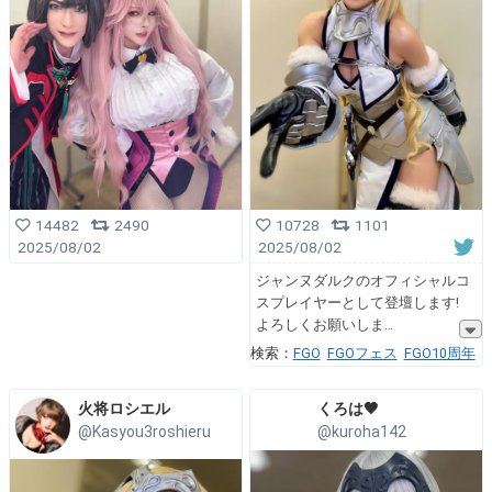
14482
2490
10728
1101
2025/08/02
2025/08/02
ジャンヌダルクのオフィシャルコ
スプレイヤーとして登壇します!
よろしくお願いしま
検索：
FGO
FGOフェス
FGO10周年
火将ロシエル
くろは🖤
@Kasyou3roshieru
@kuroha142