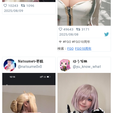
10243
1096
2025/08/09
49643
3171
2025/08/08
🌹 #FGO #FGO10周年
検索：
FGO
FGO10周年
Natsume✨枣糕
ゆう🫧🪼
@natsume0v0
@yu_know_what