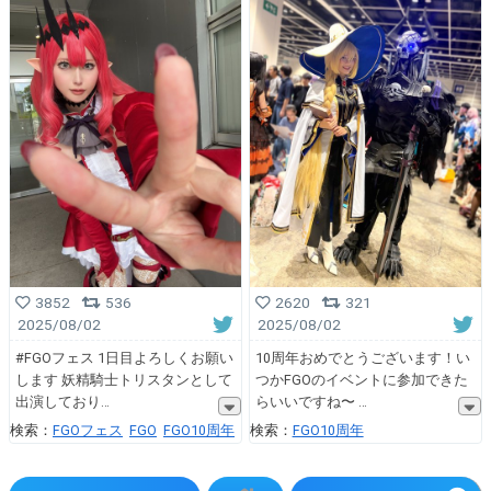
3852
536
2620
321
2025/08/02
2025/08/02
#FGOフェス 1日目よろしくお願い
10周年おめでとうございます！い
します 妖精騎士トリスタンとして
つかFGOのイベントに参加できた
出演しており
らいいですね〜
検索：
FGOフェス
FGO
FGO10周年
検索：
FGO10周年