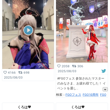
2058
306
2025/08/03
4166
698
2025/08/03
#FGOフェス 参加されたマスター
のみなさま、お疲れ様でした！ イ
ベントを通し
検索：
FGOフェス
FGO10周年
FGO
くろは🖤
くろは🖤