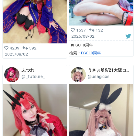
1537
132
2025/08/02
#FGO10周年
4239
592
検索：
FGO10周年
2025/08/02
ふつれ
うさぉ🐰9/21大阪コスコン
@_futsure_
@usagicos