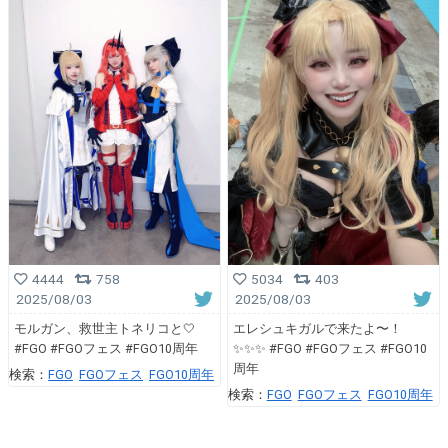
4444
758
5034
403
2025/08/03
2025/08/03
モルガン、救世主トネリコと🤍
エレシュキガルで来たよ〜！
#FGO #FGOフェス #FGO10周年
✨✨✨ #FGO #FGOフェス #FGO10
周年
検索：
FGO
FGOフェス
FGO10周年
検索：
FGO
FGOフェス
FGO10周年