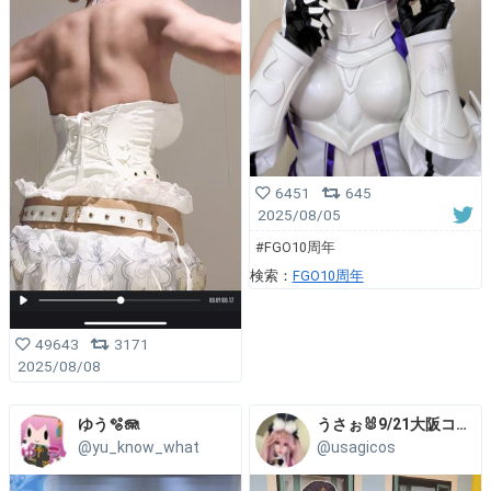
6451
645
2025/08/05
#FGO10周年
検索：
FGO10周年
49643
3171
2025/08/08
ゆう🫧🪼
うさぉ🐰9/21大阪コスコン
@yu_know_what
@usagicos