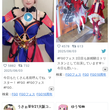
4578
613
2025/08/03
#FGOフェス 2日目も妖精騎士トリ
スタンとして出演しています🌹✨
5882
732
今日も思いっ
2025/08/03
検索：
FGOフェス
FGO
FGO10周年
今日もたくさん名前呼んでね、マ
スター！ #FGO #FGOフェス
#FGO
検索：
FGO
FGOフェス
FGO10周年
うさぉ🐰9/21大阪コスコン
ゆう🫧🪼