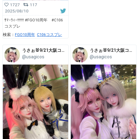
1727
117
2025/08/10
ｻﾏｰｳｨｰ!!!!!!! #FGO10周年 #C106
コスプレ
検索：
FGO10周年
C106コスプレ
うさぉ🐰9/21大阪コスコン
うさぉ🐰9/21大阪コスコン
@usagicos
@usagicos