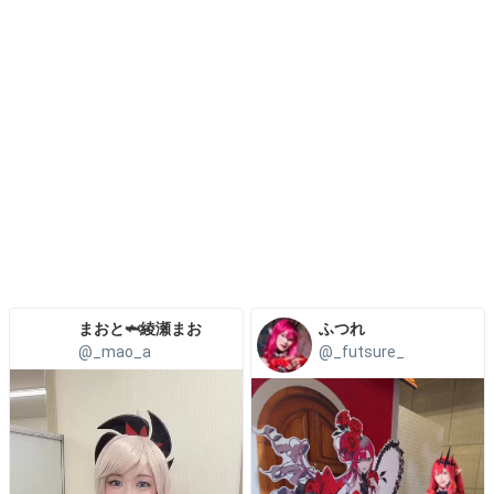
まおと🦈綾瀬まお
ふつれ
@_mao_a
@_futsure_