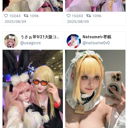
10243
1096
10243
1096
2025/08/09
2025/08/09
うさぉ🐰9/21大阪コスコン
Natsume✨枣糕
@usagicos
@natsume0v0