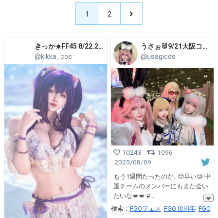
1
2
きっか☀️FF45 8/22.23【S27】、8/24【アキバブース】
うさぉ🐰9/21大阪コスコン
@kikka_cos
@usagicos
10243
1096
2025/08/09
もう1週間たったのか…🥺早い🥲 中
国チームのメンバーにもまた会い
たいな💋💋 #
検索：
FGOフェス
FGO10周年
FGO