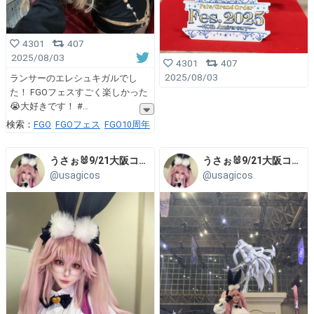
4301
407
2025/08/03
4301
407
2025/08/03
ランサーのエレシュキガルでし
た！ FGOフェスすごく楽しかった
😭大好きです！ #
検索：
FGO
FGOフェス
FGO10周年
うさぉ🐰9/21大阪コスコン
うさぉ🐰9/21大阪コスコン
@usagicos
@usagicos