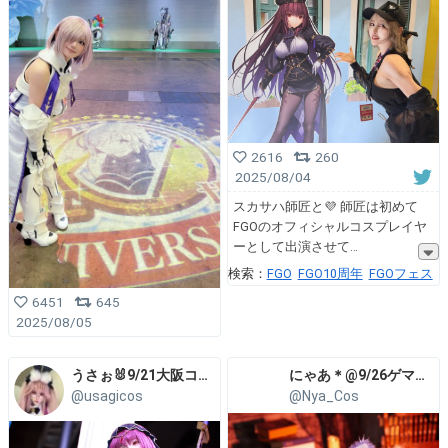
2616
260
2025/08/04
スカサハ師匠と💜 師匠は初めて
FGOのオフィシャルコスプレイヤ
ーとして出演させて
検索：
FGO
FGO10周年
FGOフェス
6451
645
2025/08/05
うさぉ🐰9/21大阪コスコン
にゃあ＊@9/26ゲマコス! 9/27大洗千櫓祭
@usagicos
@Nya_Cos