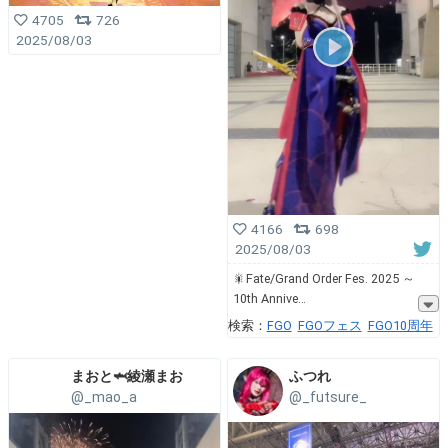
4705
726
2025/08/03
4166
698
2025/08/03
🎇Fate/Grand Order Fes. 2025 ～
10th Annive
検索：
FGO
FGOフェス
FGO10周年
まおと🦈綾瀬まお
ふつれ
@_mao_a
@_futsure_