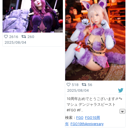
2616
260
2025/08/04
518
56
2025/08/04
10周年おめでとうございます🎉🐾
マシュ デンジャラスビースト
#FGO #F
検索：
FGO
FGO10周
年
FGO10thAnniversary