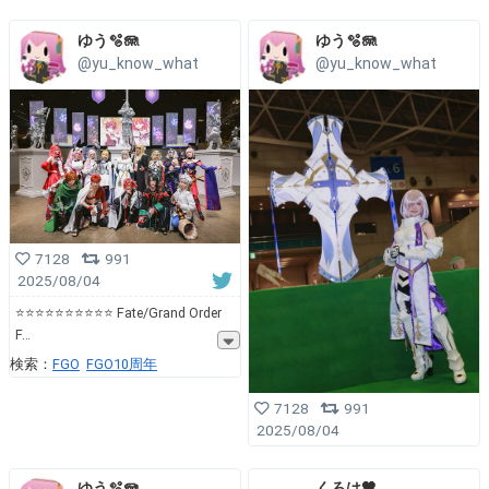
ゆう🫧🪼
ゆう🫧🪼
@yu_know_what
@yu_know_what
7128
991
2025/08/04
⭐️⭐️⭐️⭐️⭐️⭐️⭐️⭐️⭐️⭐️ Fate/Grand Order
F
検索：
FGO
FGO10周年
7128
991
2025/08/04
ゆう🫧🪼
くろは🖤