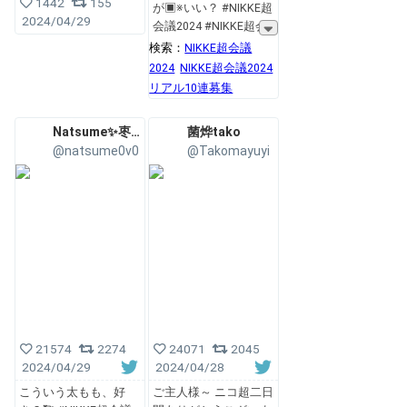
1442
155
が▣※いい？ #NIKKE超
2024/04/29
会議2024 #NIKKE超会
検索：
NIKKE超会議
2024
NIKKE超会議2024
リアル10連募集
Natsume✨枣糕
菌烨tako
@natsume0v0
@Takomayuyi
21574
2274
24071
2045
2024/04/29
2024/04/28
こういう太もも、好
ご主人様～ ニコ超二日