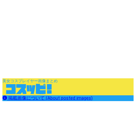
美女コスプレイヤー画像まとめ
掲載画像について (About posted images)