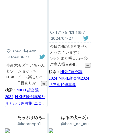
17135
1357
2024/04/27
今日ご来場頂きありが
3242
455
とうございます！
2024/04/27
✨✨✨ また明日ね～🥹
ご主人様w #NI
等身大モダニアちゃん
とツーショット✨
検索：
NIKKE超会議
NIKKEブース楽しい〜
2024
NIKKE超会議2024
ー！ 1日目ありが
リアル10連募集
検索：
NIKKE超会議
2024
NIKKE超会議2024
リアル10連募集
ニコニ
コ超会議2024
たっぷりめろこ🍼
はるの犬➳✩⡱
@kerorinpa1121
@haru_no_inu