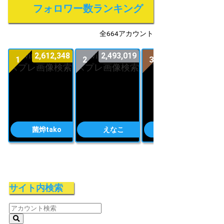
フォロワー数ランキング
全664アカウント
2,612,348
2,493,019
2,016,552
1
2
3
4
菌烨tako
えなこ
yami
サイト内検索