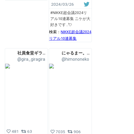
2024/03/26
#NIKKE超会議2024リ
アル10連募集 ニケが大
好きです…💘
検索：
NIKKE超会議2024
リアル10連募集
社員食堂ギラギラ💕新刊通販中
にゃるまー。🦊Nyarumaa.
@gira_giragira
@himononeko
481
63
7035
906