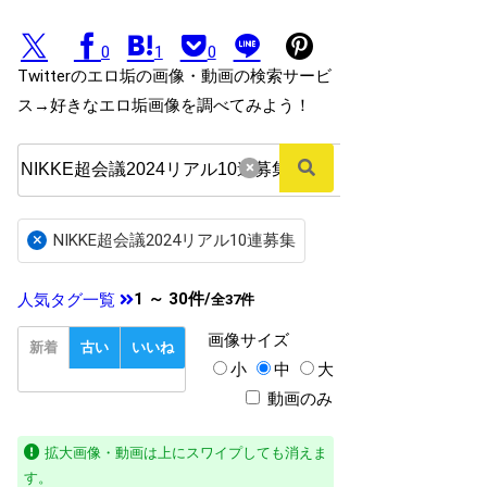
0
1
0
Twitterのエロ垢の画像・動画の検索サービ
ス→好きなエロ垢画像を調べてみよう！
×
×
NIKKE超会議2024リアル10連募集
1 ～ 30件/
人気タグ一覧
全37件
画像
サイズ
新着
古い
いいね
小
中
大
動画のみ
拡大画像・動画は上にスワイプしても消えま
す。