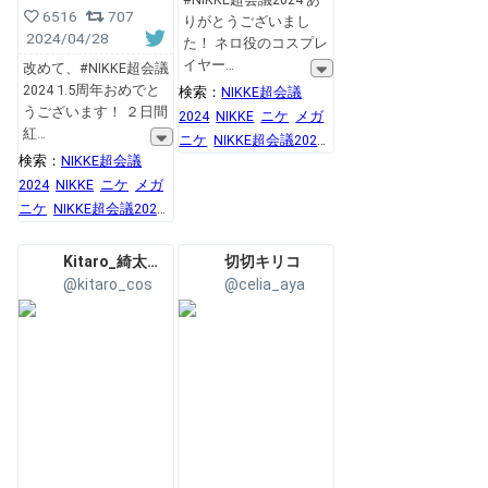
6516
707
りがとうございまし
2024/04/28
た！ ネロ役のコスプレ
イヤー
改めて、#NIKKE超会議
2024 1.5周年おめでと
検索：
NIKKE超会議
うございます！ ２日間
2024
NIKKE
ニケ
メガ
紅
ニケ
NIKKE超会議2024
検索：
NIKKE超会議
リアル10連募集
2024
NIKKE
ニケ
メガ
ニケ
NIKKE超会議2024
リアル10連募集
Kitaro_綺太郎✨💞
切切キリコ
@kitaro_cos
@celia_aya