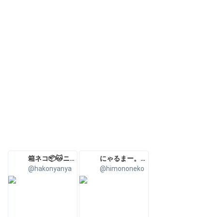
コ超会議
ニコニコ超会
議2024
箱ネコ📦🐱ニコ超NIKKEモダニア
にゃるまー。🦊Nyarumaa.
@hakonyanya
@himononeko