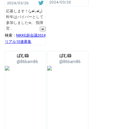
2024/03/26
2024/03/26
応募します！(⁎⁍̴̛ᴗ⁍̴̛⁎)
昨年はバイパーとして
参加しましたw。 指揮
官
検索：
NIKKE超会議2024
リアル10連募集
ばむ🐹
ばむ🐹
@86bam86
@86bam86