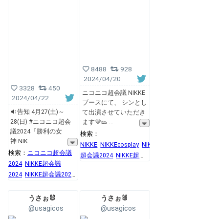
8488
928
2024/04/20
3328
450
ニコニコ超会議 NIKKE
2024/04/22
ブースにて、 シンとし
🔉告知 4月27(土)～
て出演させていただき
28(日) #ニコニコ超会
ます💜👟
議2024『勝利の女
検索：
神:NIK
NIKKE
NIKKEcosplay
NIKKE
検索：
ニコニコ超会議
超会議2024
NIKKE超会
2024
NIKKE超会議
議2024リアル10連募集
2024
NIKKE超会議2024
リアル10連募集
うさぉ🐰
うさぉ🐰
@usagicos
@usagicos