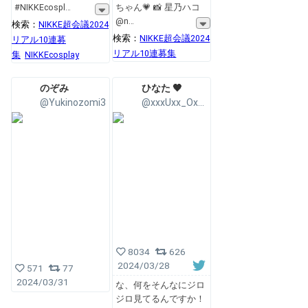
#NIKKEcospl
ちゃん💗 📸 星乃ハコ
@n
検索：
NIKKE超会議2024
検索：
NIKKE超会議2024
リアル10連募
リアル10連募集
集
NIKKEcosplay
のぞみ
ひなた ‎🖤
@Yukinozomi3
@xxxUxx_OxxO
8034
626
2024/03/28
571
77
2024/03/31
な、何をそんなにジロ
ジロ見てるんですか！