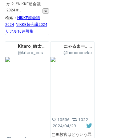
か？ #NIKKE超会議
2024 #
検索：
NIKKE超会議
2024
NIKKE超会議2024
リアル10連募集
Kitaro_綺太郎✨💞
にゃるまー。🦊Nyarumaa.
@kitaro_cos
@himononeko
10536
1022
2024/04/29
▢▣教官はどういう罪