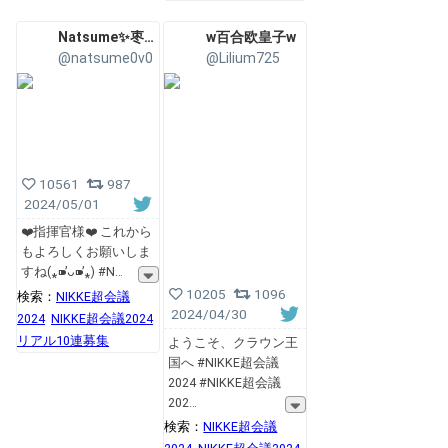
Natsume✨枣糕
w百合欧皇子w
@natsume0v0
@Lilium725
10561
987
2024/05/01
❤️指揮官様❤️ これから
もよろしくお願いしま
すね(⁎⁍̴̛ᴗ⁍̴̛⁎) #N
10205
1096
検索：
NIKKE超会議
2024/04/30
2024
NIKKE超会議2024
リアル10連募集
ようこそ、クラウン王
国へ #NIKKE超会議
2024 #NIKKE超会議
202
検索：
NIKKE超会議