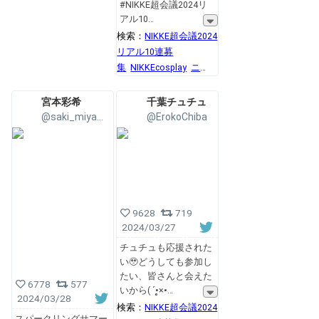
#NIKKE超会議2024リ
アル10
検索：
NIKKE超会議2024
リアル10連募
集
NIKKEcosplay
ニ
ケ
プリバティ
宮本彩希
千葉チュチュ
@saki_miyamoto
@ErokoChiba
9628
719
2024/03/27
チュチュも応援された
い🥹どうしても参加し
たい、皆さんと会えた
6778
577
いから( ´•̥×•
2024/03/28
検索：
NIKKE超会議2024
スパークリングサマー