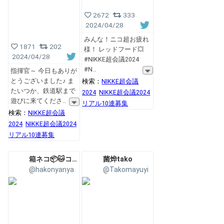
2672
333
2024/04/28
みんな！ニコ超お疲れ
1871
202
様！ レッドフード💥
2024/04/28
#NIKKE超会議2024
#N
指揮官～ 今日もありが
とうございました♪ ま
検索：
NIKKE超会議
たいつか、鉄道駅まで
2024
NIKKE超会議2024
遊びに来てくださ
リアル10連募集
検索：
NIKKE超会議
2024
NIKKE超会議2024
リアル10連募集
箱ネコ📦🐱コミケ(月)西ふ13ab
菌烨tako
@hakonyanya
@Takomayuyi