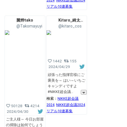
2024
NIKKE超会議2024
リアル10連募集
菌烨tako
Kitaro_綺太郎✨💞
@Takomayuyi
@kitaro_cos
1442
155
2024/04/29
頑張った指揮官様にご
褒美を～ はい～いちご
キャンディですよ
#NIKKE超会議
検索：
NIKKE超会議
2024
NIKKE超会議2024
50128
4214
リアル10連募集
2024/04/30
ご主人様～ 今日お部屋
の掃除は如何でしょう