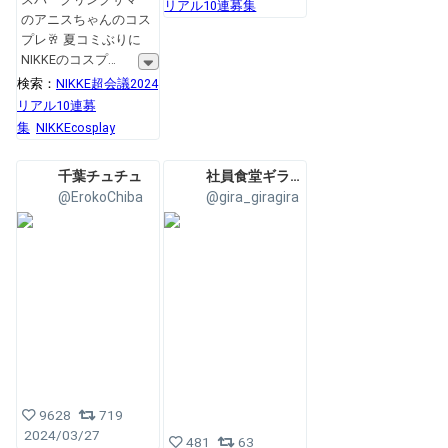
リアル10連募集
のアニスちゃんのコス
プレ🥂 夏コミぶりに
NIKKEのコスプ
検索：
NIKKE超会議2024
リアル10連募
集
NIKKEcosplay
千葉チュチュ
社員食堂ギラギラ💕新刊通販中
@ErokoChiba
@gira_giragira
9628
719
2024/03/27
481
63