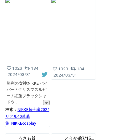
1023
184
1023
184
2024/03/31
2024/03/31
勝利の女神:NIKKE バイ
パー / クリスマスルピ
ー / 紅蓮ブラックシャ
ドウ
検索：
NIKKE超会議2024
リアル10連募
集
NIKKEcosplay
うさぉ🐰
とうか🦋7/15コスホリ→夏コミ（月）西ふ14b