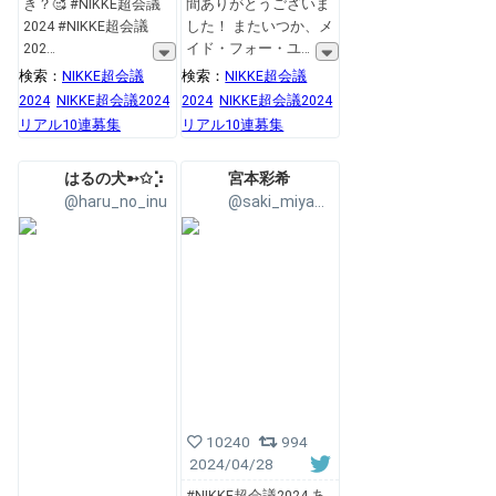
き？🥰 #NIKKE超会議
間ありがとうございま
2024 #NIKKE超会議
した！ またいつか、メ
202
イド・フォー・ユ
検索：
NIKKE超会議
検索：
NIKKE超会議
2024
NIKKE超会議2024
2024
NIKKE超会議2024
リアル10連募集
リアル10連募集
はるの犬➳✩⡱
宮本彩希
@haru_no_inu
@saki_miyamoto
10240
994
2024/04/28
#NIKKE超会議2024 あ