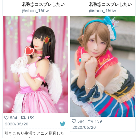
若弥@コスプレしたい
若弥@コスプレしたい
@shun_160w
@shun_160w
584
159
584
159
2020/05/20
2020/05/20
引きこもり生活でアニメ見直した