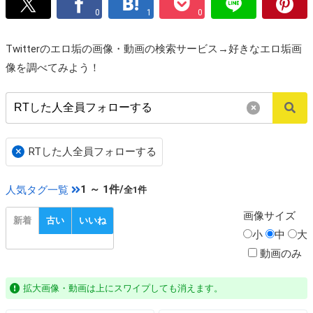
0
1
0
Twitterのエロ垢の画像・動画の検索サービス→好きなエロ垢画
像を調べてみよう！
×
×
RTした人全員フォローする
1 ～ 1件/
人気タグ一覧
全1件
画像
サイズ
新着
古い
いいね
小
中
大
動画のみ
拡大画像・動画は上にスワイプしても消えます。