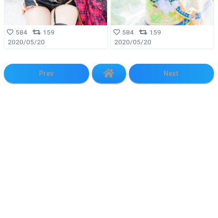
584
159
584
159
2020/05/20
2020/05/20
Prev
Next