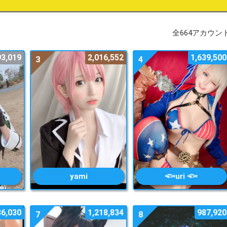
全664アカウン
93,019
2,016,552
1,639,500
3
4
yami
𓆟uri 𓆟
86,030
1,218,834
987,920
7
8