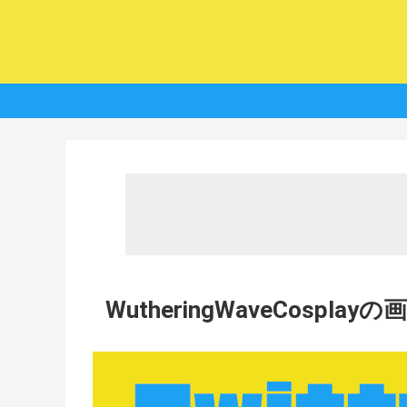
WutheringWaveCospla