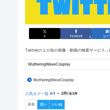
X
Facebook
はて
0
Twitterのエロ垢の画像・動画の検索サービ
×
WutheringWaveCosplay
1 ～ 2件/
人気タグ一覧
全2件
新着
古い
いいね