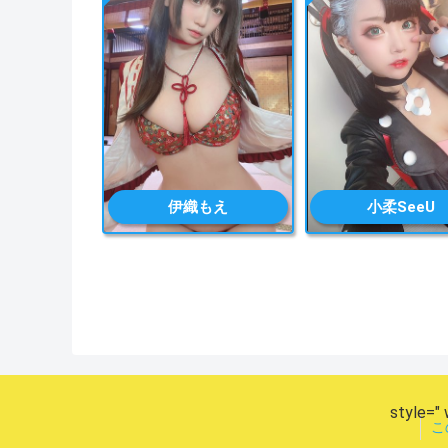
伊織もえ
小柔SeeU
style=" 
こ