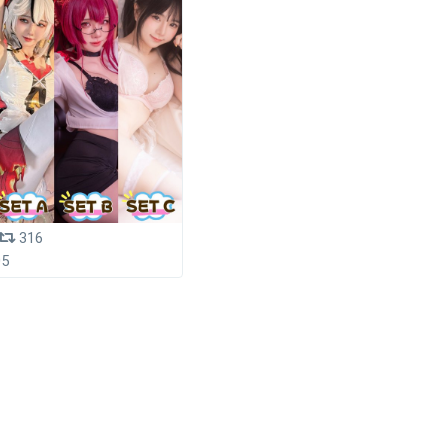
316
05