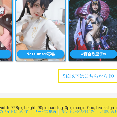
Natsume✨枣糕
w百合欧皇子w
9位以下はこちらから
width: 728px; height: 90px; padding: 0px; margin: 0px; text-align: 
のサイトについて
サービス規約
ランキングの仕組み
お問い合