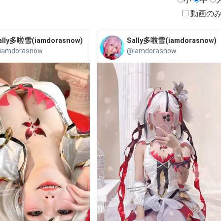
動画の
ally多啦雪(iamdorasnow)
Sally多啦雪(iamdorasnow)
iamdorasnow
@iamdorasnow