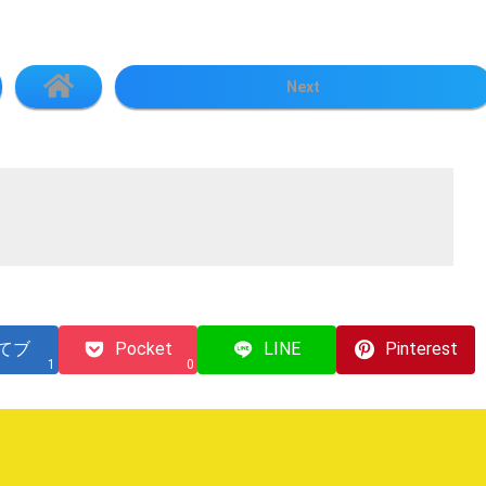
Next
てブ
Pocket
LINE
Pinterest
1
0