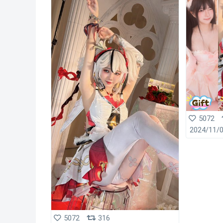
5072
2024/11/
5072
316