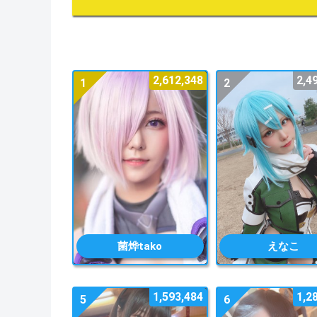
2,612,348
2,4
1
2
菌烨tako
えなこ
1,593,484
1,2
5
6