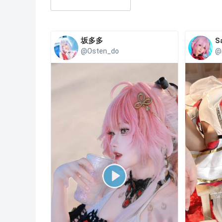
坂多多
S
@Osten_do
@