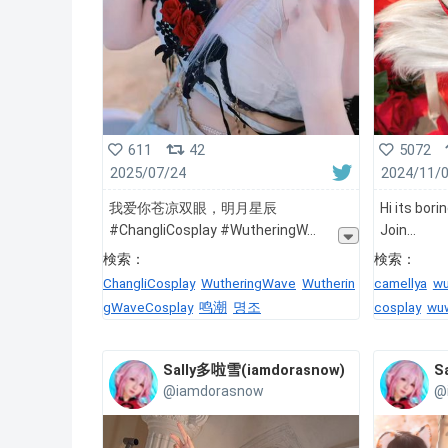
611
42
5072
2025/07/24
2024/11/
我爱你苍凉双眼，明月星辰
Hi its bor
#ChangliCosplay #WutheringW
Join
検索：
検索：
ChangliCosplay
WutheringWave
Wutherin
camellya
wu
gWaveCosplay
鸣潮
명조
cosplay
wu
Sally多啦雪(iamdorasnow)
S
@iamdorasnow
@