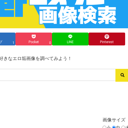
ブ
Pocket
LINE
Pinterest
1
0
ス→好きなエロ垢画像を調べてみよう！
画像
サイズ
小
中