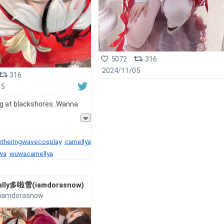
5072
316
2024/11/05
316
05
ing at blackshores..Wanna
theringwavecosplay
camellya
wa
wuwacamellya
ally多啦雪(iamdorasnow)
iamdorasnow