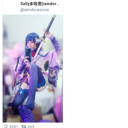
Sally多啦雪(iamdorasnow)
@iamdorasnow
3291
269