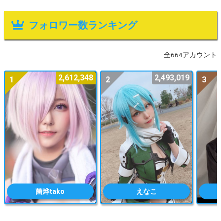
フォロワー数ランキング
全664アカウント
2,612,348
2,493,019
1
2
3
菌烨tako
えなこ