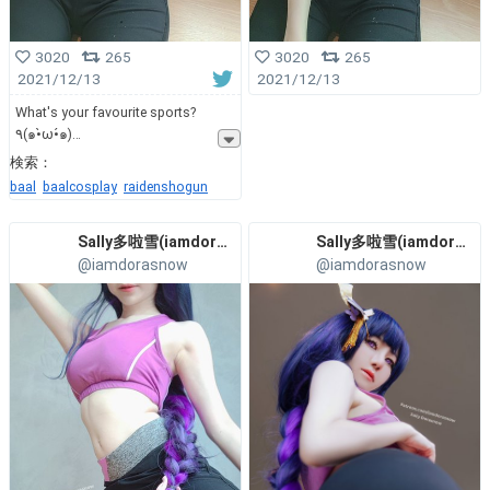
3020
265
3020
265
2021/12/13
2021/12/13
What's your favourite sports?
٩(๑•̀ω•́๑)
検索：
baal
baalcosplay
raidenshogun
Sally多啦雪(iamdorasnow)
Sally多啦雪(iamdorasnow)
@iamdorasnow
@iamdorasnow