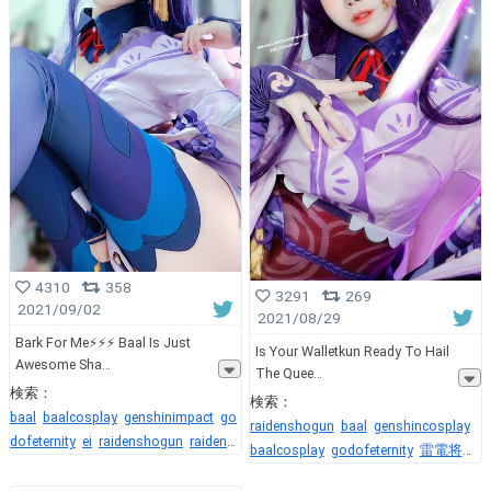
4310
358
3291
269
2021/09/02
2021/08/29
Bark For Me⚡⚡⚡ Baal Is Just
Is Your Walletkun Ready To Hail
Awesome Sha
The Quee
検索：
検索：
baal
baalcosplay
genshinimpact
go
raidenshogun
baal
genshincosplay
dofeternity
ei
raidenshogun
raidenm
baalcosplay
godofeternity
雷電将
akoto
beelzebul
raidenei
軍
electro
genshinimpact