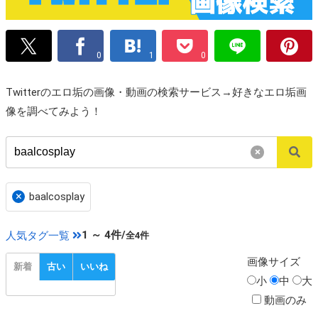
0
1
0
Twitterのエロ垢の画像・動画の検索サービス→好きなエロ垢画
像を調べてみよう！
×
×
baalcosplay
1 ～ 4件/
人気タグ一覧
全4件
画像
サイズ
新着
古い
いいね
小
中
大
動画のみ