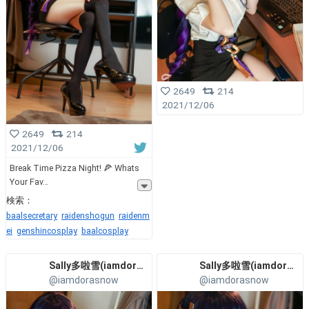
2649
214
2021/12/06
2649
214
2021/12/06
Break Time Pizza Night! 🍕 Whats
Your Fav
検索：
baalsecretary
raidenshogun
raidenm
ei
genshincosplay
baalcosplay
Sally多啦雪(iamdorasnow)
Sally多啦雪(iamdorasnow)
@iamdorasnow
@iamdorasnow