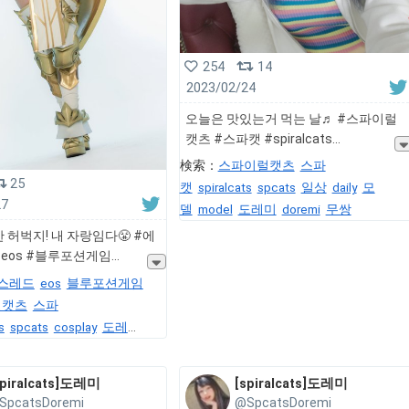
254
14
2023/02/24
오늘은 맛있는거 먹는 날♬ #스파이럴
캣츠 #스파캣 #spiralcats
検索：
스파이럴캣츠
스파
25
캣
spiralcats
spcats
일상
daily
모
27
델
model
도레미
doremi
무쌍
 허벅지! 내 자랑임다😤 #에
eos #블루포션게임
스레드
eos
블루포션게임
럴캣츠
스파
s
spcats
cosplay
도레
model
cosplayer
코스프레
spiralcats]도레미
[spiralcats]도레미
SpcatsDoremi
@SpcatsDoremi