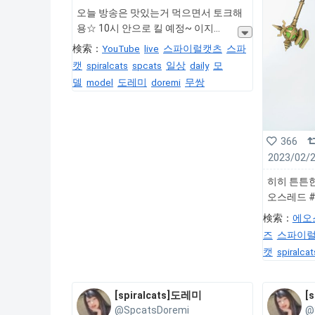
오늘 방송은 맛있는거 먹으면서 토크해
용☆ 10시 안으로 킬 예정~ 이지
検索：
YouTube
live
스파이럴캣츠
스파
캣
spiralcats
spcats
일상
daily
모
델
model
도레미
doremi
무쌍
366
2023/02/
히히 튼튼한
오스레드 #
検索：
에오
즈
스파이
캣
spiralcat
미
Doremi
[spiralcats]도레미
[
@SpcatsDoremi
@