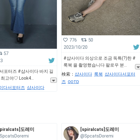
776
50
2023/10/20
57
#샵사이다 의상으로 조금 독특(?)한 #
23
룩북 을 촬영했습니다 팔로우 분
서포터즈 #샵사이다 바지 길
検索：
샵사이다
룩북
샵사이다서포터
 최고야♡ Look4
즈
OOTD
이다서포터즈
샵사이다
spiralcats]도레미
[spiralcats]도레미
SpcatsDoremi
@SpcatsDoremi