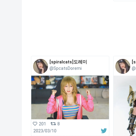
[spiralcats]도레미
[
@SpcatsDoremi
@
201
8
2023/03/10