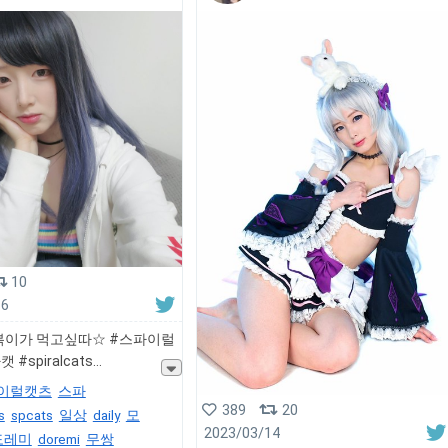
10
16
볶이가 먹고싶따☆ #스파이럴
#spiralcats
이럴캣츠
스파
389
20
s
spcats
일상
daily
모
2023/03/14
도레미
doremi
무쌍