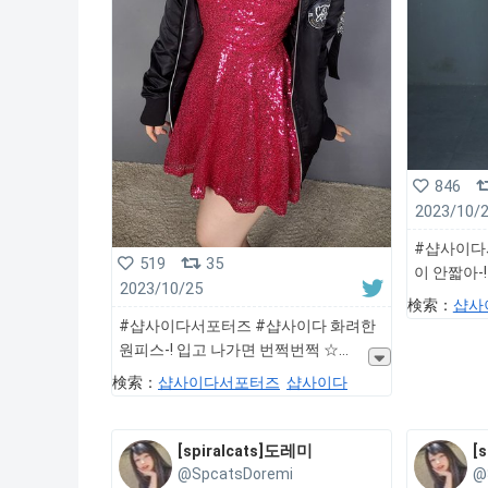
846
2023/10/
#샵사이다
519
35
이 안짧아-!
2023/10/25
検索：
샵사
#샵사이다서포터즈 #샵사이다 화려한
원피스-! 입고 나가면 번쩍번쩍 ☆
検索：
샵사이다서포터즈
샵사이다
[spiralcats]도레미
[
@SpcatsDoremi
@