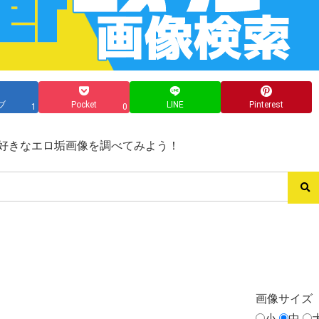
ブ
Pocket
LINE
Pinterest
1
0
ス→好きなエロ垢画像を調べてみよう！
画像
サイズ
小
中