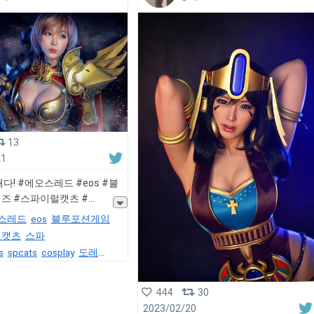
13
21
다! #에오스레드 #eos #블
즈 #스파이럴캣츠 #
스레드
eos
블루포션게임
럴캣츠
스파
s
spcats
cosplay
도레
model
cosplayer
코스프레
444
30
2023/02/20