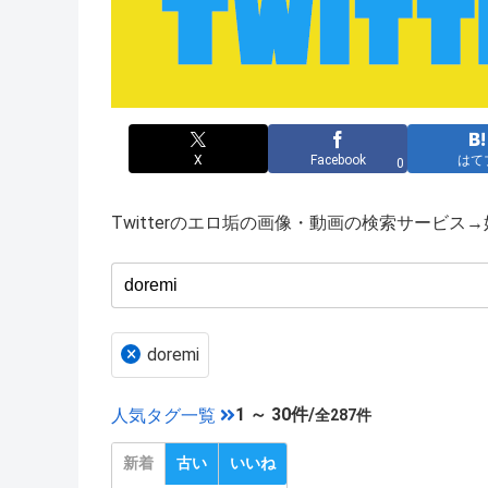
X
Facebook
はて
0
Twitterのエロ垢の画像・動画の検索サービ
×
doremi
1 ～ 30件/
人気タグ一覧
全287件
新着
古い
いいね