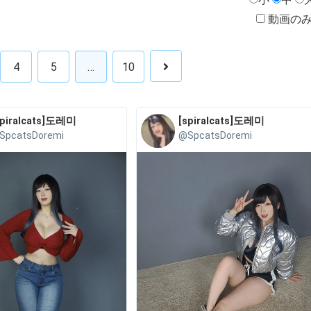
動画の
4
5
…
10
spiralcats]도레미
[spiralcats]도레미
SpcatsDoremi
@SpcatsDoremi