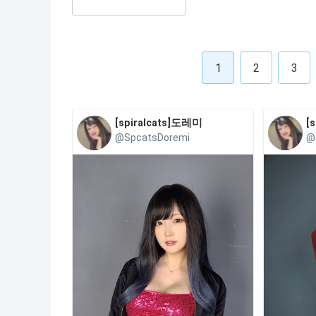
1
2
3
[spiralcats]도레미
[
@SpcatsDoremi
@