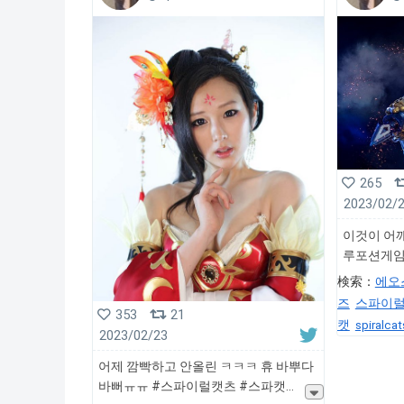
265
2023/02/
이것이 어깨
루포션게임
検索：
에오
즈
스파이
353
21
캣
spiralcat
2023/02/23
미
Doremi
어제 깜빡하고 안올린 ㅋㅋㅋ 휴 바뿌다
바뻐ㅠㅠ #스파이럴캣츠 #스파캣