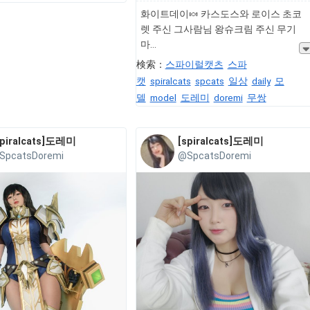
화이트데이🍬 카스도스와 로이스 초코
렛 주신 그사람님 왕슈크림 주신 무기
마
検索：
스파이럴캣츠
스파
캣
spiralcats
spcats
일상
daily
모
델
model
도레미
doremi
무쌍
spiralcats]도레미
[spiralcats]도레미
SpcatsDoremi
@SpcatsDoremi