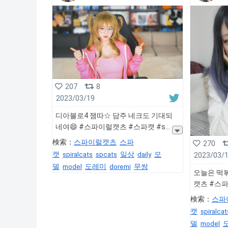
207
8
2023/03/19
디아블로4 잼따☆ 담주 네크도 기대되
네여😄 #스파이럴캣츠 #스파캣 #s
検索：
스파이럴캣츠
스파
270
캣
spiralcats
spcats
일상
daily
모
2023/03/
델
model
도레미
doremi
무쌍
오늘은 떡
캣츠 #스파캣 
検索：
스파
캣
spiralcat
델
model