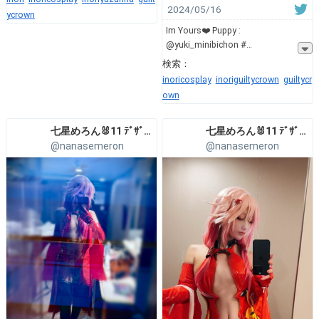
2024/05/16
ycrown
Im Yours❤️ Puppy :
@yuki_minibichon #
検索：
inoricosplay
inoriguiltycrown
guiltycr
own
七星めろん🐰11 ﾃﾞｻﾞﾌｪｽ L-14 大美屋工房
七星めろん🐰11 ﾃﾞｻﾞﾌｪｽ L-14 大美屋工房
@nanasemeron
@nanasemeron