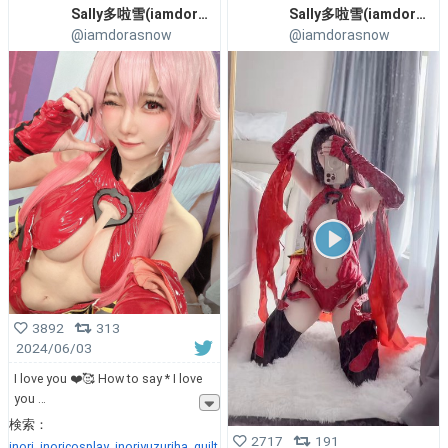
Sally多啦雪(iamdorasnow)
Sally多啦雪(iamdorasnow)
@iamdorasnow
@iamdorasnow
3892
313
2024/06/03
I love you ❤️🥰 How to say * I love
you
検索：
2717
191
inori
inoricosplay
inoriyuzuriha
guilt