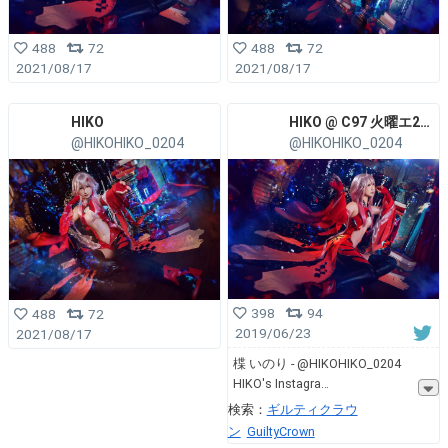
488
72
488
72
2021/08/17
2021/08/17
HIKO
HIKO @ C97 火曜エ26b
@HIKOHIKO_0204
@HIKOHIKO_0204
398
94
488
72
2019/06/23
2021/08/17
楪 いのり - @HIKOHIKO_0204
HIKO's Instagra
検索：
ギルティクラウ
ン
GuiltyCrown