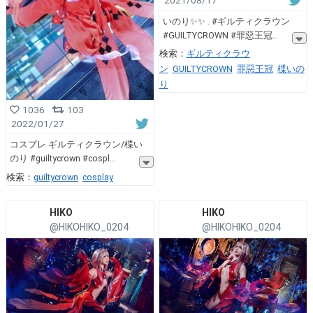
2021/08/17
いのり✨✨ . #ギルティクラウン
#GUILTYCROWN #罪惡王冠
検索：
ギルティクラウ
ン
GUILTYCROWN
罪惡王冠
楪いの
り
1036
103
2022/01/27
コスプレ ギルティクラウン/楪い
のり #guiltycrown #cospl
検索：
guiltycrown
cosplay
HIKO
HIKO
@HIKOHIKO_0204
@HIKOHIKO_0204