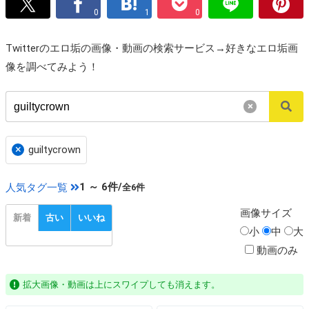
0
1
0
Twitterのエロ垢の画像・動画の検索サービス→好きなエロ垢画
像を調べてみよう！
×
×
guiltycrown
1 ～ 6件/
人気タグ一覧
全6件
画像
サイズ
新着
古い
いいね
小
中
大
動画のみ
拡大画像・動画は上にスワイプしても消えます。