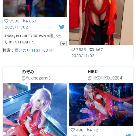
7535
667
2023/11/02
Today is GUILTYCROWN #楪いの
り #ITSTHESHIP
7535
667
検索：
楪いのり
ITSTHESHIP
2023/11/02
のぞみ
HIKO
@Yukinozomi3
@HIKOHIKO_0204
488
72