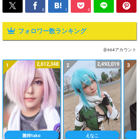
0
1
0
フォロワー数ランキング
全664アカウント
2,612,348
2,493,019
1
2
3
菌烨tako
えなこ