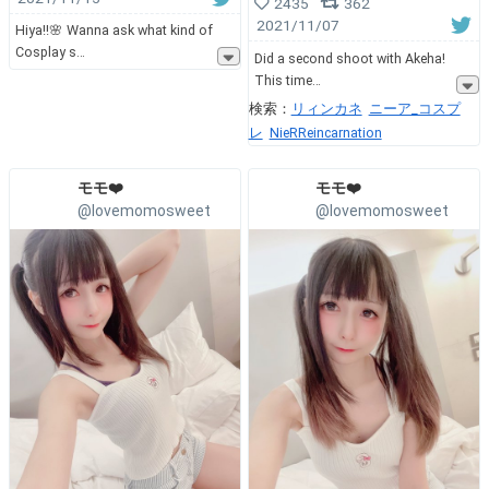
2435
362
2021/11/07
Hiya!!🌸 Wanna ask what kind of
Cosplay s
Did a second shoot with Akeha!
This time
検索：
リィンカネ
ニーア_コスプ
レ
NieRReincarnation
モモ❤️
モモ❤️
@lovemomosweet
@lovemomosweet