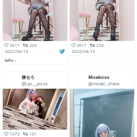
3611
224
3611
224
2022/04/19
2022/04/19
Selfie ~
痩せろ
Misakicos
@Liju__picos
@misaki_chanx
1372
101