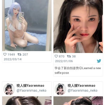
1949
207
870
38
2022/03/14
2022/01/06
学会了新自拍姿势😑Learned a new
selfie pose.
咬人猫Yaorenmao
咬人猫Yaorenmao
@Yaorenmao_neko
@Yaorenmao_neko