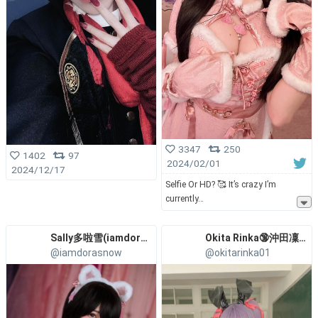
3347
250
1402
97
2024/02/01
2024/12/17
Selfie Or HD? 🥰 It’s crazy I’m
currently
Sally多啦雪(iamdorasnow)
Okita Rinka🔞沖田凜花
@iamdorasnow
@okitarinka01