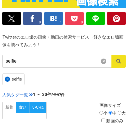
0
1
0
Twitterのエロ垢の画像・動画の検索サービス→好きなエロ垢画
像を調べてみよう！
×
×
selfie
1 ～ 30件/
人気タグ一覧
全97件
画像
サイズ
新着
古い
いいね
小
中
大
動画のみ