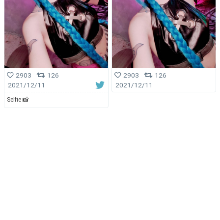
2903
126
2903
126
2021/12/11
2021/12/11
Selfie 📸