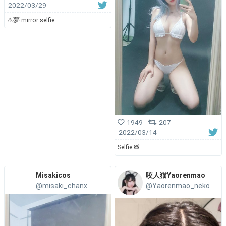
2022/03/29
⚠︎夢 mirror selfie.
1949
207
2022/03/14
Selfie 📸
Misakicos
咬人猫Yaorenmao
@misaki_chanx
@Yaorenmao_neko