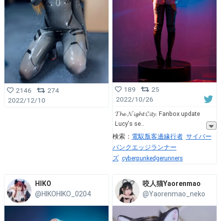
189
25
2146
274
2022/10/26
2022/12/10
𝓣𝓱𝓮 𝓝𝓲𝓰𝓱𝓽 𝓒𝓲𝓽𝔂. Fanbox update
Lucy's se
検索：
電馭叛客邊緣行者
サイバー
パンクエッジランナー
ズ
cyberpunkedgerunners
HIKO
咬人猫Yaorenmao
@HIKOHIKO_0204
@Yaorenmao_neko