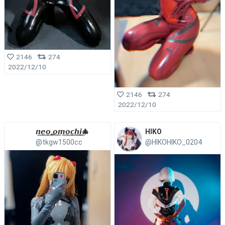
2146
274
2022/12/10
2146
274
2022/12/10
𝙣͟𝙚͟𝙤͟.͟𝙤͟𝙢͟𝙤͟𝙘͟𝙝͟𝙞͟🎄
HIKO
@tkgw1500cc
@HIKOHIKO_0204