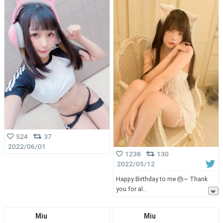
524
37
2022/06/01
1238
130
2022/05/12
Happy Birthday to me 🎂~ Thank
you for al
Miu
Miu