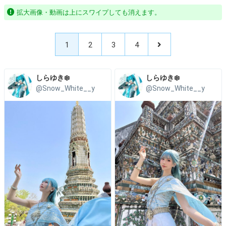
拡大画像・動画は上にスワイプしても消えます。
1
2
3
4
しらゆき❄️
しらゆき❄️
@Snow_White__y
@Snow_White__y