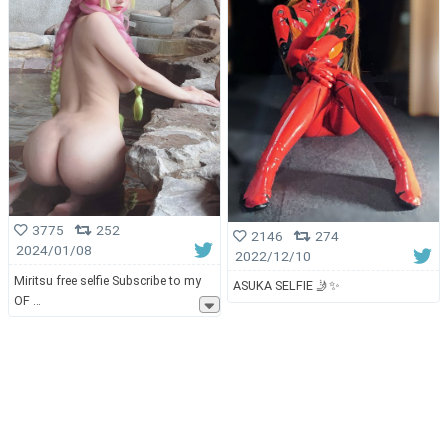
3775
252
2146
274
2024/01/08
2022/12/10
Miritsu free selfie Subscribe to my
ASUKA SELFIE 🤳✨
OF