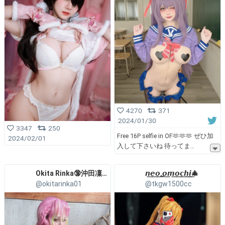
4270
371
2024/01/30
3347
250
Free 16P selfie in OF🫶🫶🫶 ぜひ加
2024/02/01
入して下さいね 待ってま
Okita Rinka🔞沖田凜花
𝙣͟𝙚͟𝙤͟.͟𝙤͟𝙢͟𝙤͟𝙘͟𝙝͟𝙞͟🎄
@okitarinka01
@tkgw1500cc