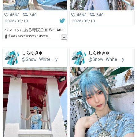
4663
640
4663
640
2026/02/10
2026/02/10
バンコクにある寺院🇹🇭 Wat Arun
🛕วัดอรุณราชวรารามราช
しらゆき❄️
しらゆき❄️
@Snow_White__y
@Snow_White__y