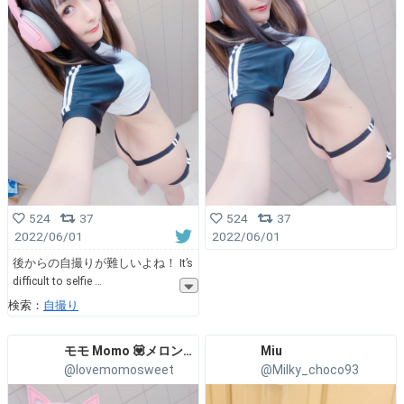
524
37
524
37
2022/06/01
2022/06/01
後からの自撮りが難しいよね！ It’s
difficult to selfie
検索：
自撮り
モモ Momo 💟メロン通販中
Miu
@lovemomosweet
@Milky_choco93