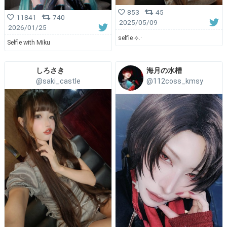
853
45
11841
740
2025/05/09
2026/01/25
selfie ⟡.·
Selfie with Miku
しろさき
海月の水槽
@saki_castle
@112coss_kmsy