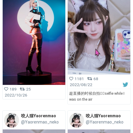
1181
68
2022/08/22
189
25
趁直播的时候自拍✌🏻selfie while I
2022/10/26
was on the air
咬人猫Yaorenmao
咬人猫Yaorenmao
@Yaorenmao_neko
@Yaorenmao_neko