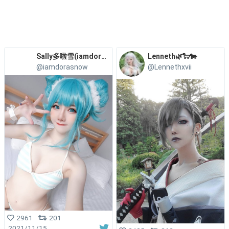
Sally多啦雪(iamdorasnow)
Lenneth🌿🐑🐄
@iamdorasnow
@Lennethxvii
2961
201
2021/11/15