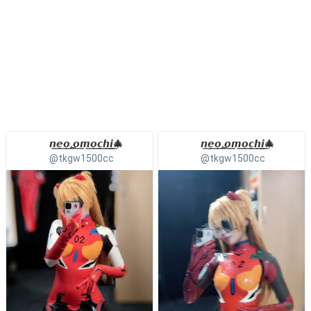
𝙣͟𝙚͟𝙤͟.͟𝙤͟𝙢͟𝙤͟𝙘͟𝙝͟𝙞͟🎄
𝙣͟𝙚͟𝙤͟.͟𝙤͟𝙢͟𝙤͟𝙘͟𝙝͟𝙞͟🎄
@tkgw1500cc
@tkgw1500cc