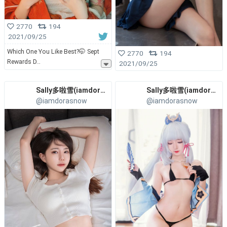
2770
194
2021/09/25
Which One You Like Best?🤭 Sept
2770
194
Rewards D
2021/09/25
Sally多啦雪(iamdorasnow)
Sally多啦雪(iamdorasnow)
@iamdorasnow
@iamdorasnow