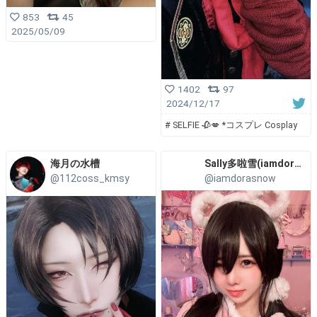
853
45
2025/05/09
1402
97
2024/12/17
# SELFIE 🥀💋 *コスプレ Cosplay
海月の水槽
Sally多啦雪(iamdorasnow)
@112coss_kmsy
@iamdorasnow