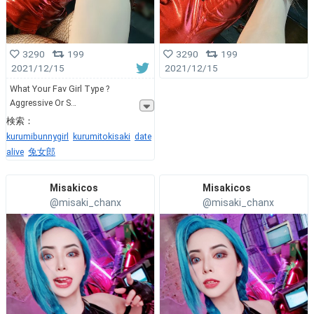
3290
199
3290
199
2021/12/15
2021/12/15
What Your Fav Girl Type ?
Aggressive Or S
検索：
kurumibunnygirl
kurumitokisaki
date
alive
兔女郎
Misakicos
Misakicos
@misaki_chanx
@misaki_chanx