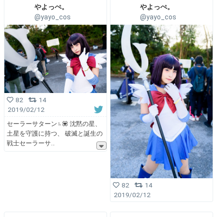
やよっぺ。
やよっぺ。
@yayo_cos
@yayo_cos
82
14
2019/02/12
セーラーサターン♄💟 沈黙の星、
土星を守護に持つ、 破滅と誕生の
戦士セーラーサ
82
14
2019/02/12