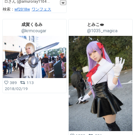
ロさん (@amuroray1104
検索：
wf2018w
ワンフェス
成賀くるみ
とみこ🍣
@krmcougar
@1035_magica
389
113
2018/02/19