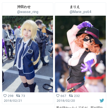
沖田わせ
まりえ
@wasse_ring
@Marie_ps64
298
73
667
232
2018/02/21
2018/02/20
風が強かったんですが、髪が揺れ