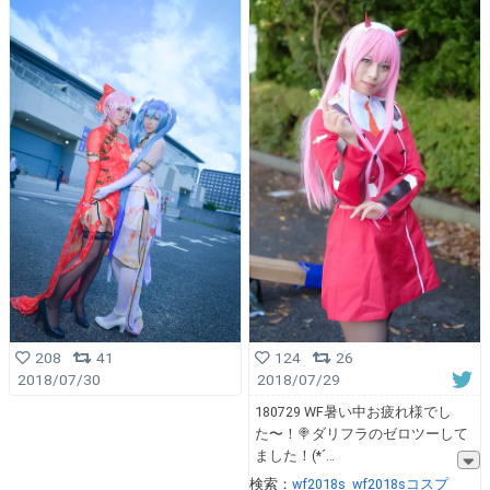
124
26
208
41
2018/07/29
2018/07/30
180729 WF暑い中お疲れ様でし
た〜！🍭ダリフラのゼロツーして
ました！(*´
検索：
wf2018s
wf2018sコスプ