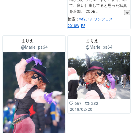
て、良い仕事してると思った写真
を追加。 CODE
検索：
wf2018
ワンフェス
2018W
P5
まりえ
まりえ
@Marie_ps64
@Marie_ps64
667
232
2018/02/20