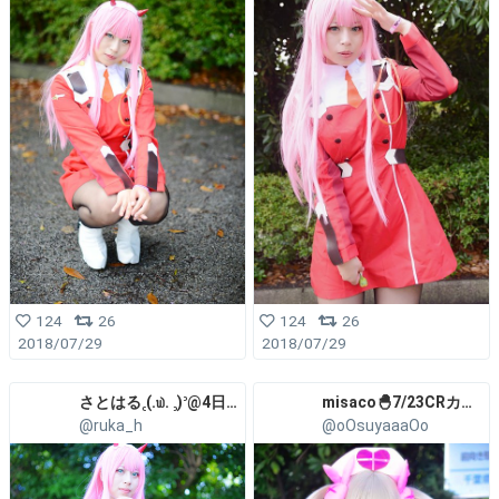
124
26
124
26
2018/07/29
2018/07/29
さとはる꜀(.௰. ꜆)꜄@4日目フ37a
misaco🐣7/23CRカップでる
@ruka_h
@oOsuyaaaOo