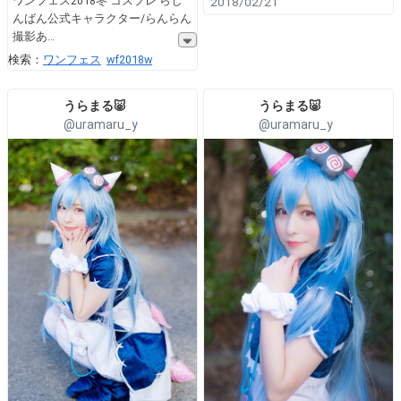
ワンフェス2018冬 コスプレ らし
2018/02/21
んばん公式キャラクター/らんらん
撮影あ
検索：
ワンフェス
wf2018w
うらまる🐷
うらまる🐷
@uramaru_y
@uramaru_y