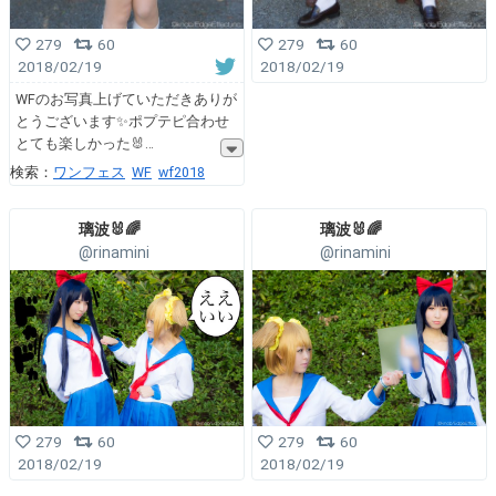
279
60
279
60
2018/02/19
2018/02/19
WFのお写真上げていただきありが
とうございます✨ポプテピ合わせ
とても楽しかった🐰
検索：
ワンフェス
WF
wf2018
璃波🐰🌈
璃波🐰🌈
@rinamini
@rinamini
279
60
279
60
2018/02/19
2018/02/19