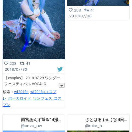
208
41
2018/07/30
208
41
2018/07/30
【cosplay】 2018.07.29 ワンダー
フェスティバル VOCALO
検索：
wf2018s
wf2018sコスプ
レ
ボーカロイド
ワンフェス
コス
プレ
雨宮あんず🐰3/14撮影会
さとはる꜀(.௰. ꜆)꜄@4日目フ37a
@anzu_uw
@ruka_h