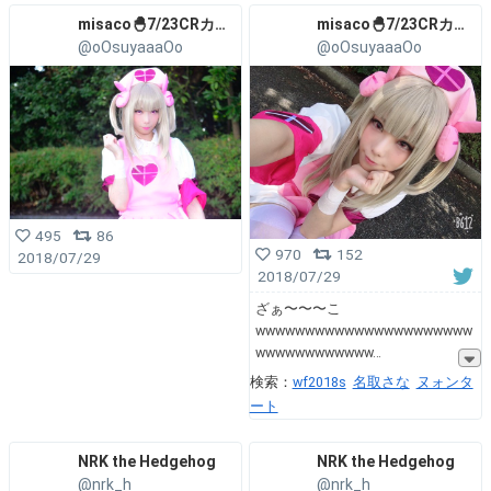
misaco🐣7/23CRカップでる
misaco🐣7/23CRカップでる
@oOsuyaaaOo
@oOsuyaaaOo
495
86
970
152
2018/07/29
2018/07/29
ざぁ〜〜〜こ
wwwwwwwwwwwwwwwwwwwwww
wwwwwwwwwwww
検索：
wf2018s
名取さな
ヌォンタ
ート
NRK the Hedgehog
NRK the Hedgehog
@nrk_h
@nrk_h