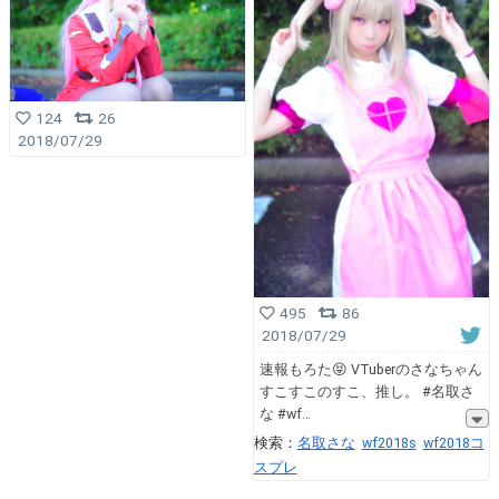
124
26
2018/07/29
495
86
2018/07/29
速報もろた😝 VTuberのさなちゃん
すこすこのすこ、推し。 #名取さ
な #wf
検索：
名取さな
wf2018s
wf2018コ
スプレ