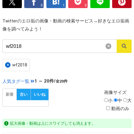
0
1
0
Twitterのエロ垢の画像・動画の検索サービス→好きなエロ垢画
像を調べてみよう！
×
×
wf2018
1 ～ 20件/
人気タグ一覧
全20件
画像
サイズ
新着
古い
いいね
小
中
大
動画のみ
拡大画像・動画は上にスワイプしても消えます。