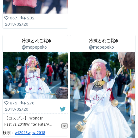
667
232
2018/02/20
冷凍とれこ㌠❄️
冷凍とれこ㌠❄️
@mopepeko
@mopepeko
875
276
2018/02/20
【コスプレ】 Wonder
Festival2018Winter Fate/A
検索：
wf2018w
wf2018