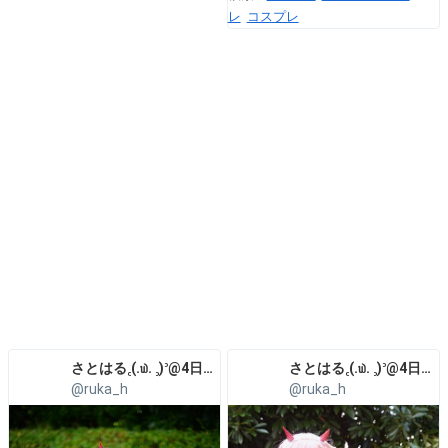
レ
コスプレ
さとはる꜀(.௰. ꜆)꜄@4日目フ37a
さとはる꜀(.௰. ꜆)꜄@4日目フ37a
@ruka_h
@ruka_h