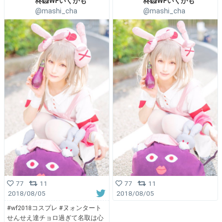
柊🐹WFいくかも
柊🐹WFいくかも
@mashi_cha
@mashi_cha
77
11
77
11
2018/08/05
2018/08/05
#wf2018コスプレ #ヌォンタート
せんせえ達チョロ過ぎて名取は心