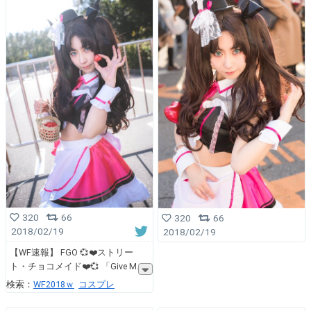
320
66
320
66
2018/02/19
2018/02/19
【WF速報】 FGO 💞❤️ストリー
ト・チョコメイド❤️💞 「Give M
検索：
WF2018ｗ
コスプレ