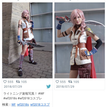
555
105
555
105
2018/07/29
2018/07/29
ライトニング速報写真！ #WF
#wf2018s #wf2018コスプレ
検索：
WF
wf2018s
wf2018コスプ