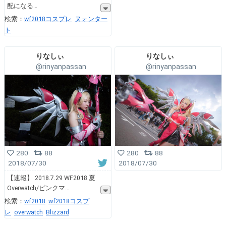
配になる
検索：
wf2018コスプレ
ヌォンター
ト
りなしぃ
りなしぃ
@rinyanpassan
@rinyanpassan
280
88
280
88
2018/07/30
2018/07/30
【速報】 2018.7.29 WF2018 夏
Overwatch/ピンクマ
検索：
wf2018
wf2018コスプ
レ
overwatch
Blizzard