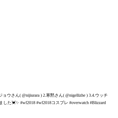
ョウさん( @nijiurara ) 2.寒黙さん( @nigellizhe ) 3.4.ウッチ
#wf2018 #wf2018コスプレ #overwatch #Blizzard