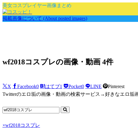
美女コスプレイヤー画像まとめ
掲載画像について (About posted images)
wf2018コスプレの画像・動画 4件
X
Facebook
0
はてブ
1
Pocket
0
LINE
Pinterest
Twitterのエロ垢の画像・動画の検索サービス→好きなエロ
×
wf2018コスプレ