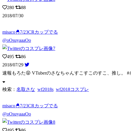
280
88
2018/07/30
misaco🐣7/23CRカップでる
@oOsuyaaaOo
495
86
2018/07/29
速報もろた😝 VTuberのさなちゃんすこすこのすこ、推し。 #名
検索：
名取さな
wf2018s
wf2018コスプレ
misaco🐣7/23CRカップでる
@oOsuyaaaOo
495
86