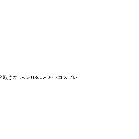
取さな #wf
2018s #wf2018コスプレ