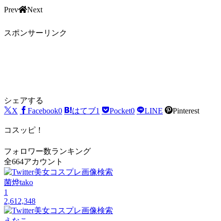
Prev
Next
スポンサーリンク
シェアする
X
Facebook
0
はてブ
1
Pocket
0
LINE
Pinterest
コスッピ！
フォロワー数ランキング
全664アカウント
菌烨tako
1
2,612,348
えなこ