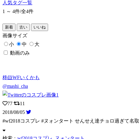
人気タグ一覧
1 ～ 4件/
全4件
新着
古い
いいね
画像
サイズ
小
中
大
動画のみ
柊🐹WFいくかも
@mashi_cha
77
11
2018/08/05
#wf2018コスプレ #ヌォンタート せんせえ達チョロ過ぎて
検索：
wf2018コスプレ
ヌォンタート