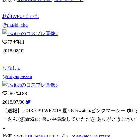
柊🐹WFいくかも
@mashi_cha
77
11
2018/08/05
りなしぃ
@rinyanpassan
280
88
2018/07/30
【速報】 2018.7.29 WF2018 夏 Overwatch/ピンクマ
ーシー 📷1.ジ
ーさん (@hiro2si ) 暑い中撮影していただき ありがとうございました💓✨ 
検索：
wf2018
wf2018コスプレ
overwatch
Blizzard