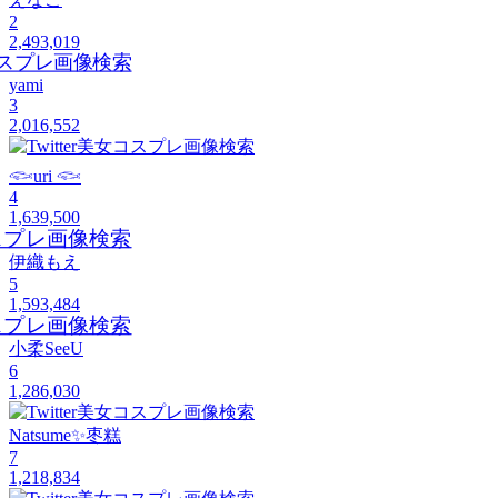
2
2,493,019
yami
3
2,016,552
𓆟uri 𓆟
4
1,639,500
伊織もえ
5
1,593,484
小柔SeeU
6
1,286,030
Natsume✨枣糕
7
1,218,834