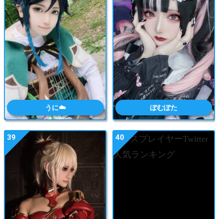
うに☁️
ぽむぽた
39
40