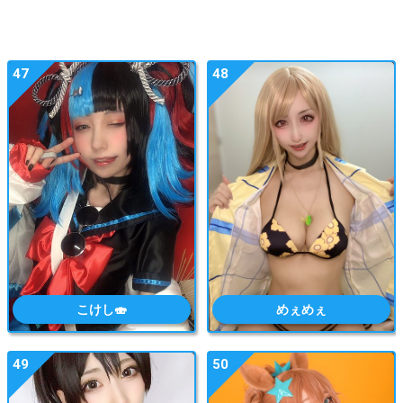
47
48
こけし🍣
めぇめぇ
49
50