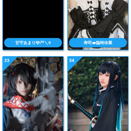
甘守あまり🩷/•᷅•᷄＼୭
寿司🍣臨時休業
33
34