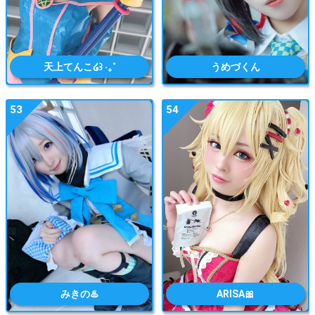
天上てんこ໒꒱ ‧₊˚
うめづくん
53
54
みきの♨️
ARISA🎀