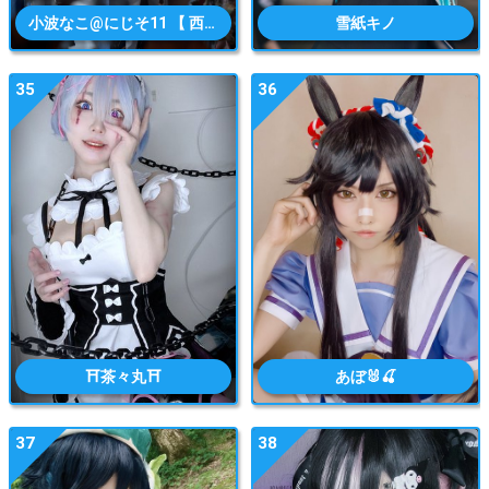
小波なこ@にじそ11 【 西4 イ-74 】
雪紙キノ
35
36
⛩茶々丸⛩
あぼ🐰🍒
37
38