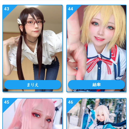
43
44
まりえ
絲🕸️
45
46