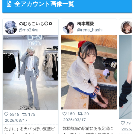
全アカウント画像一覧
のむらこいち☹️♻️
橋本麗愛
@mo24yu
@rena_hashi
150
20
6546
175
2026/03/17
2026/03/17
791
磐梯熱海の駅前にある足湯に
2026/
たまにする天パっぽい髪型ピ