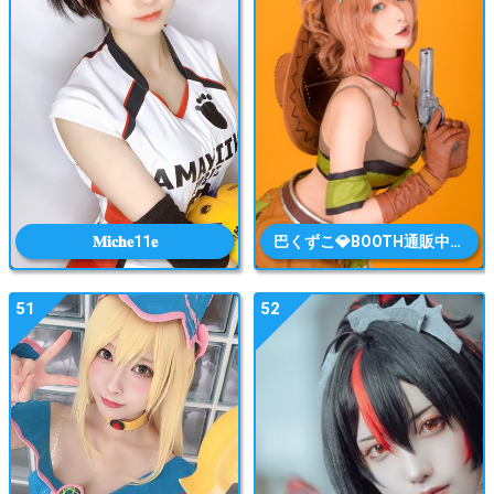
𝐌𝐢𝐜𝐡𝐞11𝐞
巴くずこ💎BOOTH通販中📦
51
52