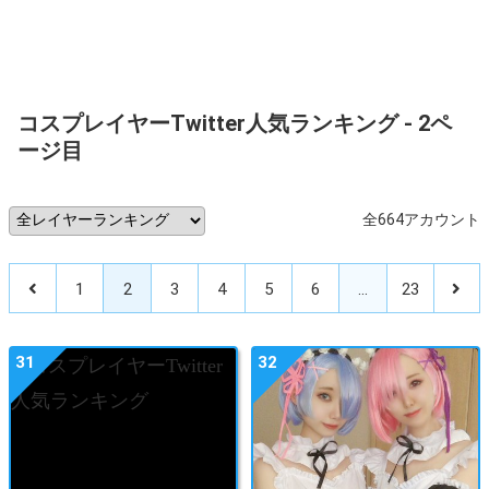
コスプレイヤーTwitter人気ランキング - 2ペ
ージ目
全664アカウント
1
2
3
4
5
6
…
23
31
32