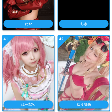
たや
ちき
41
42
はー㌠🍡
ゆう🫧🪼