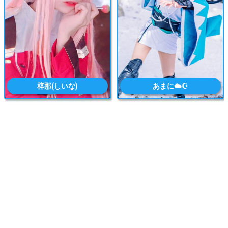
梓那(しいな)
あまに☁️☪️