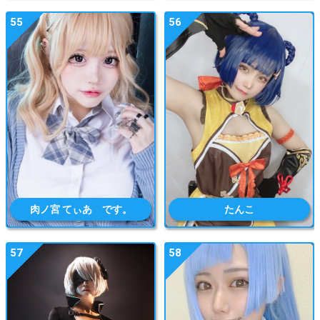
55
56
肉ノ宮 てぃあ です。
たんこ
57
58