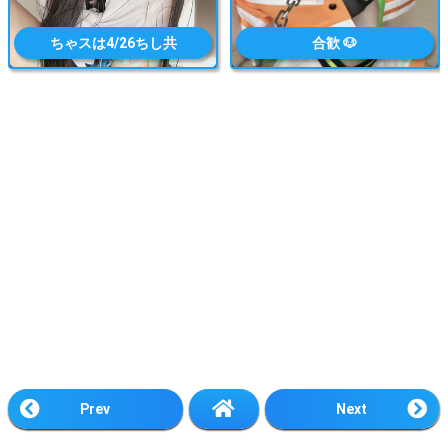
ちゃスは4/26ちし共
合歓 🐶
Prev
Next