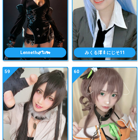
Lenneth🌿🐑🐄
みくる澪🍼にじそ11
59
60