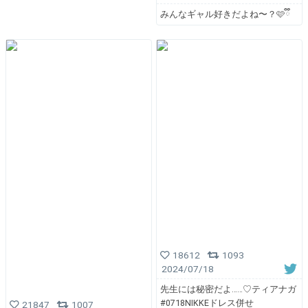
みんなギャル好きだよね〜？🩷ྀི
18612
1093
2024/07/18
先生には秘密だよ……♡ティアナガ
#0718NIKKEドレス併せ
21847
1007