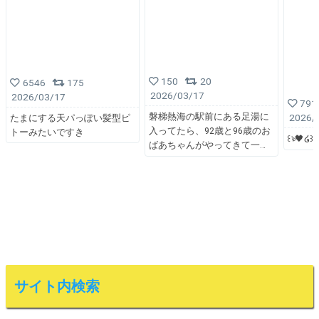
150
20
6546
175
2026/03/17
2026/03/17
791
磐梯熱海の駅前にある足湯に
2026/
たまにする天パっぽい髪型ピ
入ってたら、92歳と96歳のお
トーみたいですき
꒰ঌ🖤໒꒱
ばあちゃんがやってきて一
サイト内検索