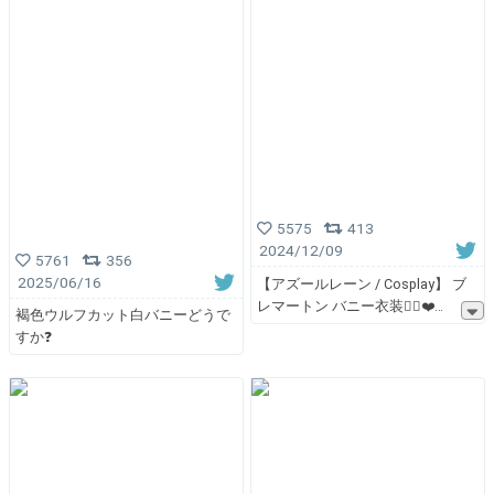
5575
413
2024/12/09
5761
356
2025/06/16
【アズールレーン / Cosplay】 ブ
レマートン バニー衣装👯‍♀️❤️
褐色ウルフカット白バニーどうで
すか❓