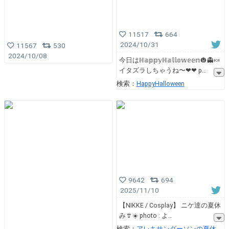
11517
664
2024/10/31
11567
530
2024/10/08
今日はℍ𝕒𝕡𝕡𝕪ℍ𝕒𝕝𝕝𝕠𝕨𝕖𝕖𝕟🎃👻🍬
イタズラしちゃうね︎〜❤︎︎❤︎ p
検索：
HappyHalloween
9642
694
2025/11/10
【NIKKE / Cosplay】 ニケ達の夏休
み👙☀️ photo : よ
検索：
アレキサンダーソンの夏休