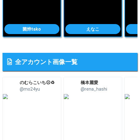
菌烨tako
えなこ
全アカウント画像一覧
のむらこいち☹️♻️
橋本麗愛
@mo24yu
@rena_hashi