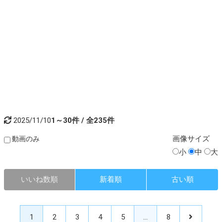
2025/11/10
1～30件 / 全235件
画像
サイズ
動画のみ
小
中
大
いいね数順
新着順
古い順
1
2
3
4
5
…
8