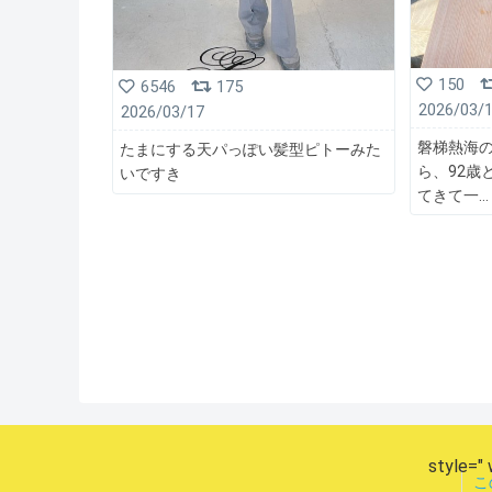
150
6546
175
2026/03/
2026/03/17
磐梯熱海
たまにする天パっぽい髪型ピトーみた
ら、92歳
いですき
てきて一
style=" 
こ