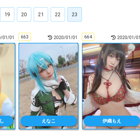
19
20
21
22
23
663
664
0/01/01
2020/01/01
2020/01/0
し
えなこ
伊織もえ