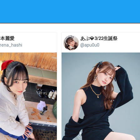
橋本麗愛
あぷ💎3/22生誕祭
rena_hashi
@apu0u0