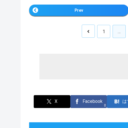
Prev
1
…
X
Facebook
は
0