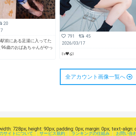
20
17
791
45
の駅前にある足湯に入ってた
2026/03/17
と96歳のおばあちゃんがやっ
꒰ঌ🖤໒꒱
全アカウント画像一覧へ
width: 728px; height: 90px; padding: 0px; margin: 0px; text-align: 
のサイトについて
サービス規約
ランキングの仕組み
お問い合