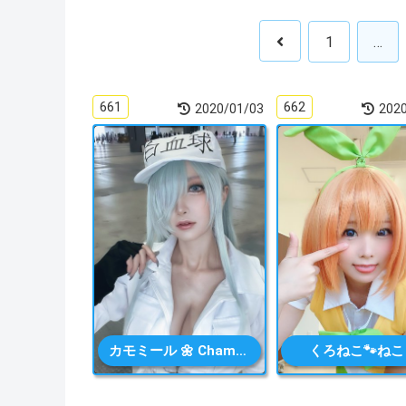
1
…
661
662
2020/01/03
202
カモミール 🌼 Chamomile
くろねこ🐾ねこ