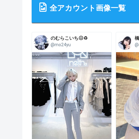
全アカウント画像一覧
のむらこいち☹️♻️
@mo24yu
@