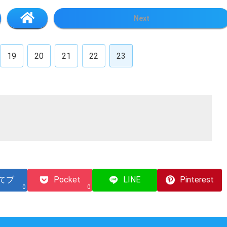
Next
19
20
21
22
23
てブ
Pocket
LINE
Pinterest
0
0