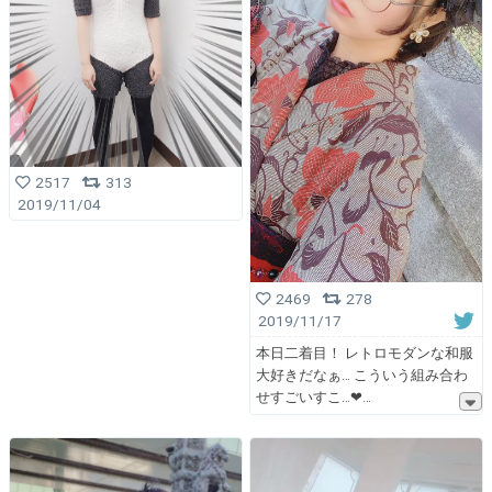
2517
313
2019/11/04
2469
278
2019/11/17
本日二着目！ レトロモダンな和服
大好きだなぁ… こういう組み合わ
せすごいすこ…❤