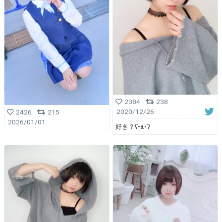
2384
238
2020/12/26
2426
215
2026/01/01
好き？ʕ•ᴥ•ʔ