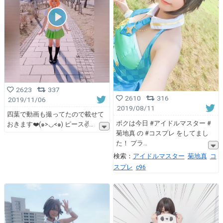
2623
337
2610
316
2019/11/06
2019/08/11
四葉で動画も撮ってたので載せて
ボクは今日 #アイドルマスター #
おきます❤️(๑>◡<๑) ピース✌
菊地真 の #コスプレ をしてまし
た！ プラ
検索：
アイドルマスター
菊地真
コ
スプレ
c96