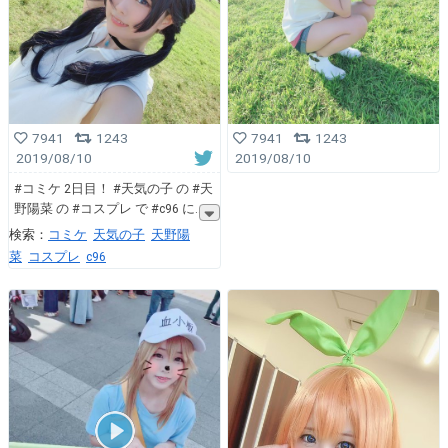
7941
1243
7941
1243
2019/08/10
2019/08/10
#コミケ 2日目！ #天気の子 の #天
野陽菜 の #コスプレ で #c96 に
検索：
コミケ
天気の子
天野陽
菜
コスプレ
c96