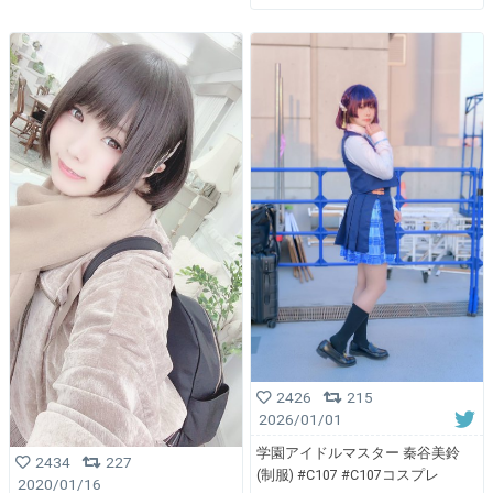
2426
215
2026/01/01
学園アイドルマスター 秦谷美鈴
2434
227
(制服) #C107 #C107コスプレ
2020/01/16