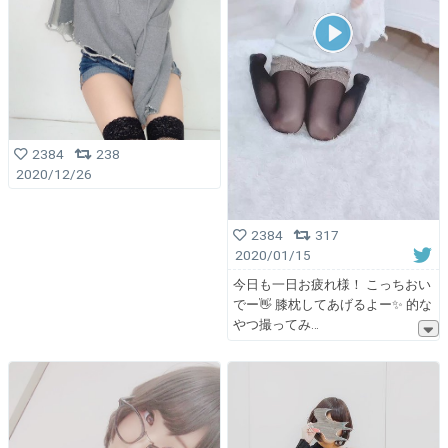
2384
238
2020/12/26
2384
317
2020/01/15
今日も一日お疲れ様！ こっちおい
でー👋 膝枕してあげるよー✨ 的な
やつ撮ってみ