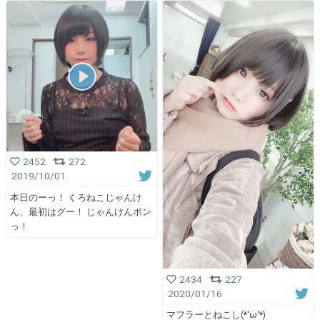
2452
272
2019/10/01
本日のーっ！ くろねこじゃんけ
ん、最初はグー！ じゃんけんポン
っ！
2434
227
2020/01/16
マフラーとねこし(*'ω'*)