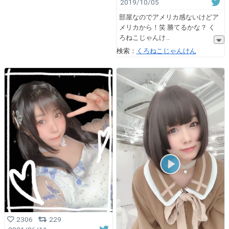
2019/10/05
部屋なのでアメリカ感ないけどア
メリカから！笑 勝てるかな？ く
ろねこじゃんけ
検索：
くろねこじゃんけん
2306
229