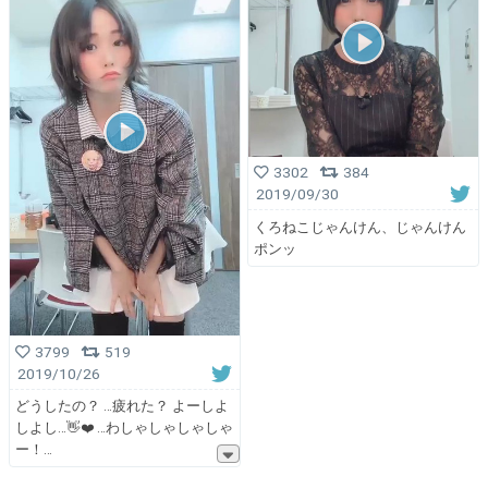
3302
384
2019/09/30
くろねこじゃんけん、じゃんけん
ポンッ
3799
519
2019/10/26
どうしたの？ …疲れた？ よーしよ
しよし…👋❤️ …わしゃしゃしゃしゃ
ー！