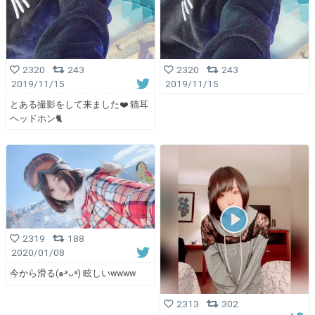
2320
243
2320
243
2019/11/15
2019/11/15
とある撮影をして来ました❤️ 猫耳
ヘッドホン🐈
2319
188
2020/01/08
今から滑る(๑˃̵ᴗ˂̵) 眩しいwwww
2313
302