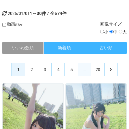
2026/01/01
1～30件 / 全574件
画像
サイズ
動画のみ
小
中
大
いいね数順
新着順
古い順
1
2
3
4
5
…
20