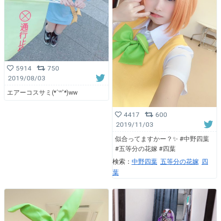
5914
750
2019/08/03
エアーコスサミ(*´꒳`*)ww
4417
600
2019/11/03
似合ってますかー？✨ #中野四葉
#五等分の花嫁 #四葉
検索：
中野四葉
五等分の花嫁
四
葉