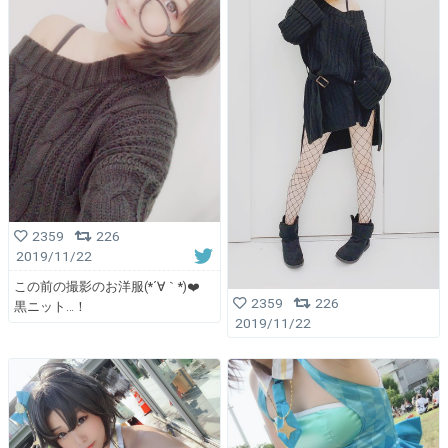
2359
226
2019/11/22
この前の撮影のお洋服(*´∀｀*)❤️
2359
226
黒ニット…！
2019/11/22