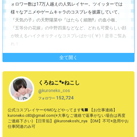
ォロワー数は17万人越えの人気レイヤー。ツイッターでは
様々なアニメやゲームキャラのコスプレを披露していて、
『天気の子』の天野陽菜や『はたらく細胞!!』の血小板、
『五等分の花嫁』の中野四葉などなど、どれも可愛らしい顔
が映えるハイクオリティなコスプレばかり( ·∀·)！是非ご覧あ
れ！
全て開く
くろねこ🐾ねこし
kuroneko_cos
@
152,724
フォロワー
公式コスプレイヤーやMCなどやってます🐈‍⬛ 【お仕事連絡】
kuroneko.c83@gmail.com(※大事なご連絡で返事がない場合は再度
ご連絡下さい) 【日常垢】@kuronekoshi_nya 【DM】不可※急用やお
仕事関連のみ可