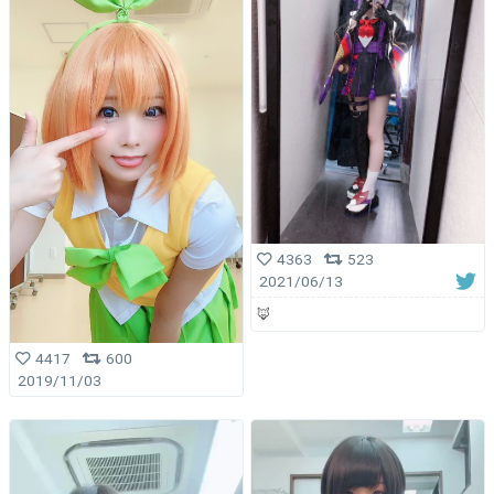
4363
523
2021/06/13
🦊
4417
600
2019/11/03