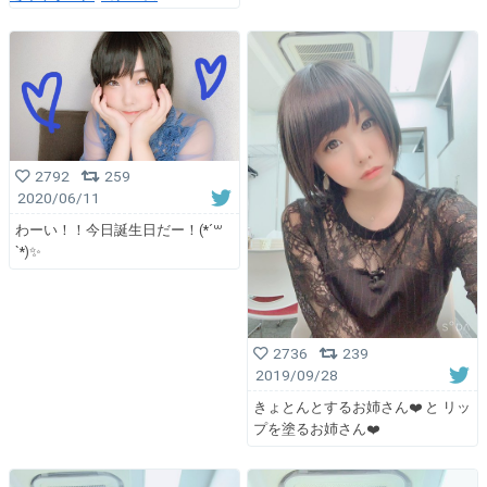
2792
259
2020/06/11
わーい！！今日誕生日だー！(*´꒳
`*)✨
2736
239
2019/09/28
きょとんとするお姉さん❤️ と リッ
プを塗るお姉さん❤️