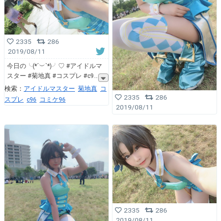
2335
286
2019/08/11
今日の╰(*´︶`*)╯♡ #アイドルマ
スター #菊地真 #コスプレ #c9
検索：
アイドルマスター
菊地真
コ
2335
286
スプレ
c96
コミケ96
2019/08/11
2335
286
2019/08/11