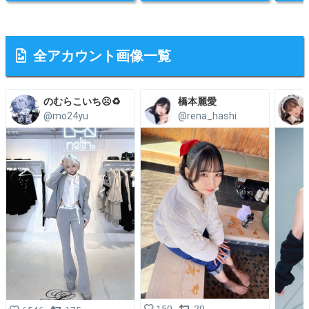
全アカウント画像一覧
のむらこいち☹️♻️
橋本麗愛
@mo24yu
@rena_hashi
150
20