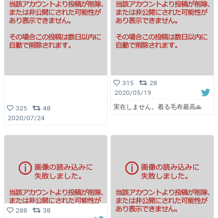
315
28
2020/05/19
実在しません。着る毛布最高🙏
325
48
2020/07/24
288
38