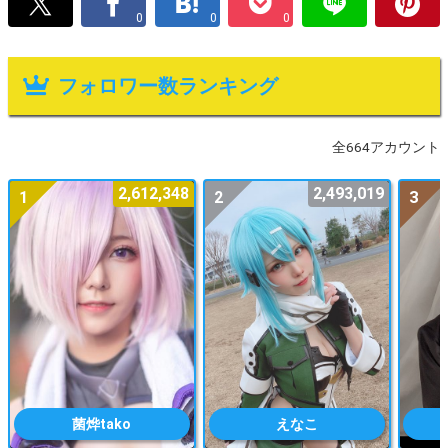
0
0
0
フォロワー数ランキング
全664アカウント
2,612,348
2,493,019
1
2
3
菌烨tako
えなこ