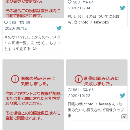
583
64
2020/11/04
#いいおしりの日 ついでにお腹
も…😌 photo ▷ takenoko
585
59
2020/08/12
今のサロンにしてからのヘアスタ
イル変遷一覧。左上から。ちょっ
とずつ変えてる…😌
561
85
2020/10/22
日曜の朝 photo ▷ beeeeさん ※映
画みたいな横長なので画像タップ
推