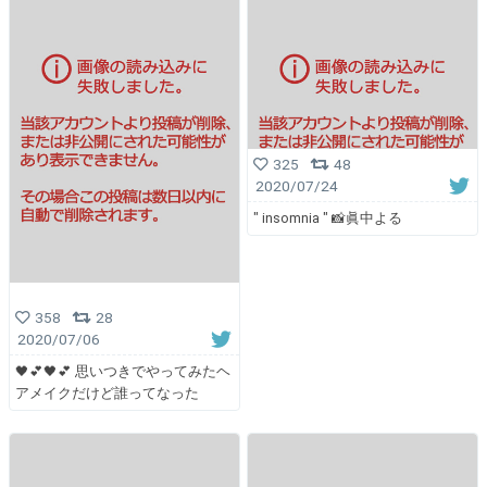
325
48
2020/07/24
" insomnia " 📸眞中よる
358
28
2020/07/06
🖤💕🖤💕 思いつきでやってみたヘ
アメイクだけど誰ってなった