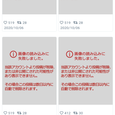
519
28
519
28
2020/10/06
2020/10/06
519
28
412
30