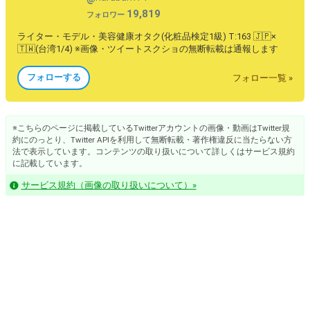
19,819
フォロワー
ライター・モデル・美容健康オタク(化粧品検定1級) T:163 🇯🇵×
🇹🇼(台湾1/4) ※画像・ツイートスクショの無断転載は通報します
フォローする
フォロー一覧 »
※こちらのページに掲載しているTwitterアカウントの画像・動画はTwitter規
約にのっとり、Twitter APIを利用して無断転載・著作権違反に当たらない方
法で表示しています。コンテンツの取り扱いについて詳しくはサービス規約
に記載しています。
サービス規約（画像の取り扱いについて）»