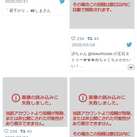
2020/05/21
「 昼下がり 」 📸しまさん
234
45
2020/03/24
汐ちゃん @xxxushioxxx の宝石タ
トゥー💎💎💎めちゃくちゃかわい
い！
234
45