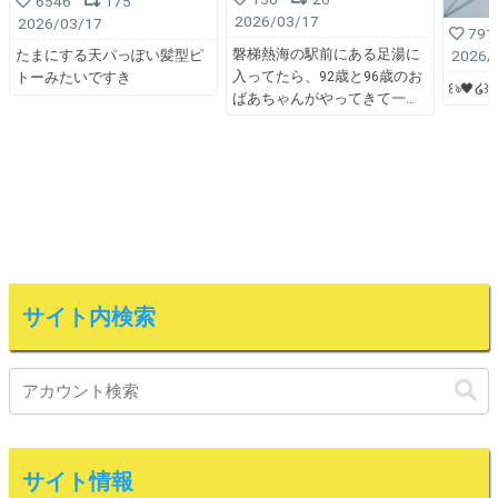
6546
175
2026/03/17
2026/03/17
791
磐梯熱海の駅前にある足湯に
2026/
たまにする天パっぽい髪型ピ
入ってたら、92歳と96歳のお
トーみたいですき
꒰ঌ🖤໒꒱
ばあちゃんがやってきて一
サイト内検索
サイト情報