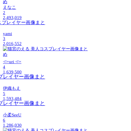
えなこ
2
2,493,019
yami
3
2,016,552
𓆟uri 𓆟
4
1,639,500
伊織もえ
5
1,593,484
小柔SeeU
6
1,286,030