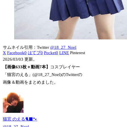
サムネイル引用：Twitter
@18_27_Noel
X
Facebook
0
はてブ
0
Pocket
0
LINE
Pinterest
2026/03/03 更新。
【画像633枚＋動画7本】
コスプレイヤー
「猫宮のえる」(@18_27_Noel)のTwitterの
画像＆動画をまとめました。
猫宮 のえる🐈‍⬛🐾
@
18_27_Noel