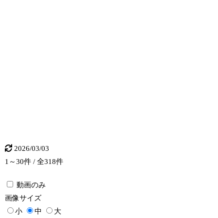
2026/03/03
1～30件 / 全318件
動画のみ
画像
サイズ
小
中
大