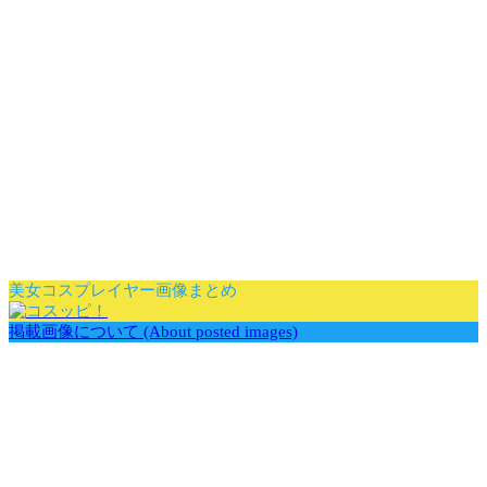
美女コスプレイヤー画像まとめ
掲載画像について (About posted images)