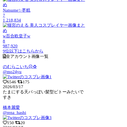
Natsume✨枣糕
7
1,218,834
w百合欧皇子w
8
987,920
9位以下はこちらから
全アカウント画像一覧
のむらこいち☹️♻️
@mo24yu
6546
175
2026/03/17
たまにする天パっぽい髪型ピトーみたいで
すき
橋本麗愛
@rena_hashi
150
20