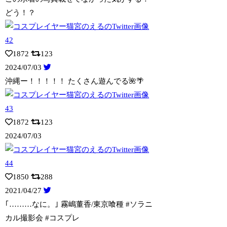
どう！？
1872
123
2024/07/03
沖縄ー！！！！！ たくさん遊んでる🌺🌴
1872
123
2024/07/03
1850
288
2021/04/27
｢………なに。｣ 霧嶋董香/東京喰種 #ソラニ
カル撮影会 #コスプレ