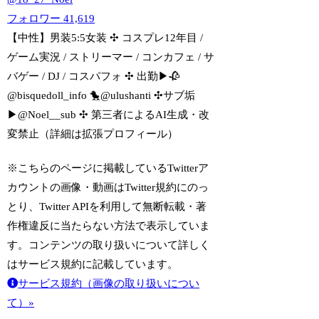
フォロワー
41,619
【中性】男装5:5女装 ✣ コスプレ12年目 /
ゲーム実況 / ストリーマー / コンカフェ / サ
バゲー / DJ / コスパフォ ✣ 出勤▶︎🥀
@bisquedoll_info 🐤@ulushanti ✣サブ垢
▶︎@Noel__sub ✣ 第三者によるAI生成・改
変禁止（詳細は拡張プロフィール）
※こちらのページに掲載しているTwitterア
カウントの画像・動画はTwitter規約にのっ
とり、Twitter APIを利用して無断転載・著
作権違反に当たらない方法で表示していま
す。コンテンツの取り扱いについて詳しく
はサービス規約に記載しています。
サービス規約（画像の取り扱いについ
て）»