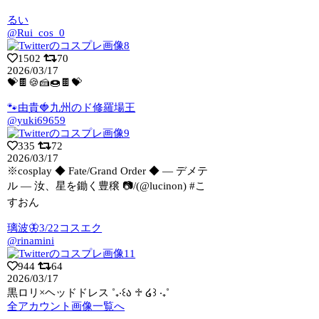
るい
@Rui_cos_0
1502
70
2026/03/17
💝🍫🍪🍰🍩🍫💝
🐾由貴🍓九州のド修羅場王
@yuki69659
335
72
2026/03/17
※cosplay ◆ Fate/Grand Order ◆ ― デメテ
ル ―
汝、星を鋤く豊穣 📷/(@lucinon) #こ
すおん
璃波🦋3/22コスエク
@rinamini
944
64
2026/03/17
黒ロリ×ヘッドドレス ˚₊‧꒰ა ♱ ໒꒱ ‧₊˚
全アカウント画像一覧へ