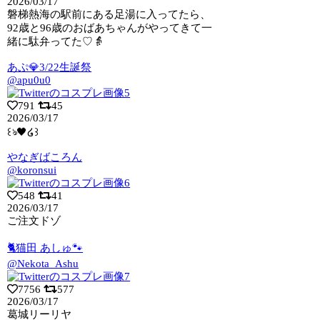
2026/03/17
磐梯熱海の駅前にある足湯に入ってたら、
92歳と96歳のおばあちゃんがやってきて一
緒に駄弁ってた♡👵
あぷ💎3/22生誕祭
@apu0u0
791
45
2026/03/17
꒰ঌ🖤໒꒱
やなぎばころん
@koronsui
548
41
2026/03/17
ご注文ドゾ
🐈猫田 あしゅ🐾
@Nekota_Ashu
7756
577
2026/03/17
葛城リーリヤ