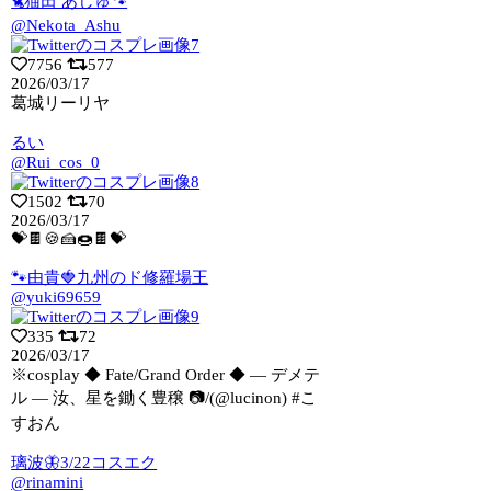
🐈猫田 あしゅ🐾
@Nekota_Ashu
7756
577
2026/03/17
葛城リーリヤ
るい
@Rui_cos_0
1502
70
2026/03/17
💝🍫🍪🍰🍩🍫💝
🐾由貴🍓九州のド修羅場王
@yuki69659
335
72
2026/03/17
※cosplay ◆ Fate/Grand Order ◆ ― デメテ
ル ―
汝、星を鋤く豊穣 📷/(@lucinon) #こ
すおん
璃波🦋3/22コスエク
@rinamini