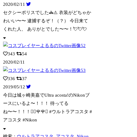
2020/02/11
セクシーポリスでした🚓⚠️ 衣装がどちゃか
わいい〜〜 逮捕するぞ！（？） 今日
来て
くれた人、 ありがとでした〜〜！💘💘💘
343
54
2020/02/11
336
37
2019/05/12
今日は城ヶ崎美嘉でUltra acosta!のNikonブ
ースにいるよ〜！！！
待ってる
ね〜〜！！！🙆‍♀️🌹🌹✨ #ウルトラアコスタ #
アコスタ #Nikon
検索：
ウルトラアコスタ
アコスタ
Nikon