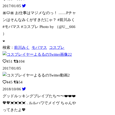
2017/01/05
🎀🐱🎀 お仕事はマジメなのっ！ ……Pチャ
ンはそんなみくがすきだにゃ？ #前
川みく
#モバマス #コスプレ Photo by （@U__666
）
検索：
前川みく
モバマス
コスプレ
451
104
2017/01/05
445
54
2018/10/06
グッドルッキングブレイブたち〜〜❤️❤️❤️
💖💖💓💓💓💓 . ルルハワでメイヴ
ちゃんや
ってきたよ💖