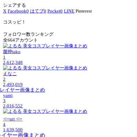
シェアする
X
Facebook
0
はてブ
0
Pocket
0
LINE
Pinterest
コスッピ！
フォロワー数ランキング
全664アカウント
菌烨tako
1
2,612,348
えなこ
2
2,493,019
yami
3
2,016,552
𓆟uri 𓆟
4
1,639,500