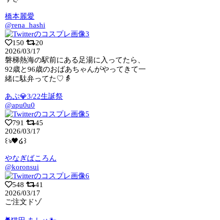
橋本麗愛
@rena_hashi
150
20
2026/03/17
磐梯熱海の駅前にある足湯に入ってたら、
92歳と96歳のおばあちゃんがやってきて一
緒に駄弁ってた♡👵
あぷ💎3/22生誕祭
@apu0u0
791
45
2026/03/17
꒰ঌ🖤໒꒱
やなぎばころん
@koronsui
548
41
2026/03/17
ご注文ドゾ