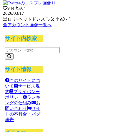
944
64
2026/03/17
黒ロリ×ヘッドドレス ˚₊‧꒰ა ♱ ໒꒱ ‧₊˚
全アカウント画像一覧へ
サイト内検索
サイト情報
このサイトにつ
いて
サービス規
約
プライバシー
ポリシー
ランキ
ングの仕組み
お
問い合わせ
サイ
トの不具合・バグ
報告