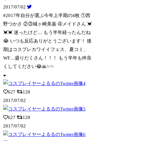
2017/07/02
#2017年自分が選ぶ今年上半期の4枚 ①西
野つかさ ②③城ヶ崎美嘉 ④メイド
さん 💓
💓💓 迷ったけど… もう半年経ったんだね
😂 いつも反応ありがとうございます！ 後
期はコスプレカワイイフェス、夏コミ、
WF…盛りだくさん！！！ もう半年も仲良
くしてください😂🙏✨✨
627
128
2017/07/02
627
128
2017/07/02