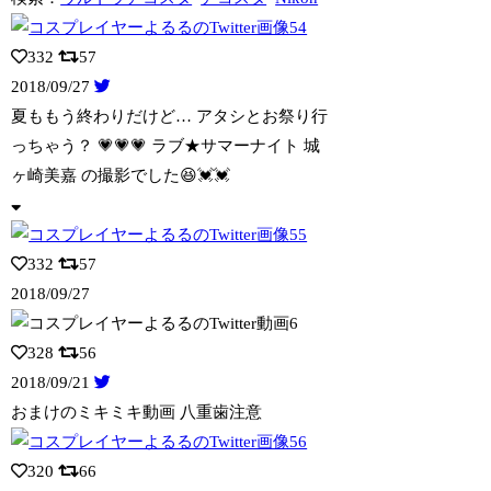
332
57
2018/09/27
夏ももう終わりだけど… アタシとお祭り行
っちゃう？ 💗💗💗 ラブ★サマーナイト
城
ヶ崎美嘉 の撮影でした😆💓💓
332
57
2018/09/27
328
56
2018/09/21
おまけのミキミキ動画 八重歯注意
320
66