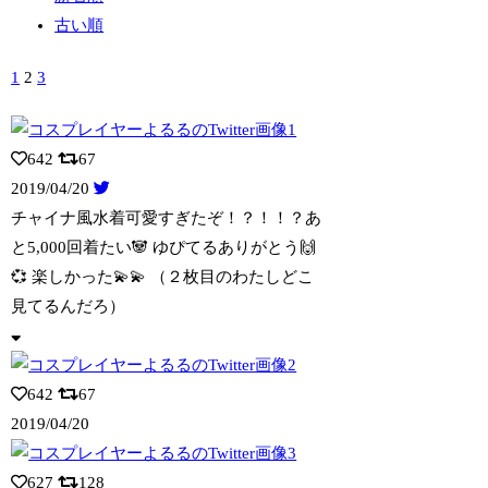
古い順
1
2
3
642
67
2019/04/20
チャイナ風水着可愛すぎたぞ！？！！？あ
と5,000回着たい🐼 ゆぴてるありがと
う🙌
💞 楽しかった💫💫 （２枚目のわたしどこ
見てるんだろ）
642
67
2019/04/20
627
128