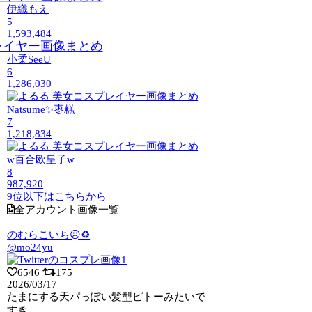
伊織もえ
5
1,593,484
小柔SeeU
6
1,286,030
Natsume✨枣糕
7
1,218,834
w百合欧皇子w
8
987,920
9位以下はこちらから
全アカウント画像一覧
のむらこいち☹️♻️
@mo24yu
6546
175
2026/03/17
たまにする天パっぽい髪型ピトーみたいで
すき