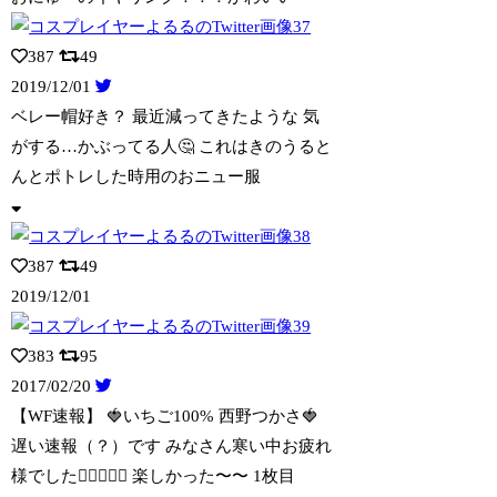
387
49
2019/12/01
ベレー帽好き？ 最近減ってきたような 気
がする…かぶってる人🤔 これはきのう
ると
んとポトレした時用のおニュー服
387
49
2019/12/01
383
95
2017/02/20
【WF速報】 🍓いちご100% 西野つかさ🍓
遅い速報（？）です みなさん
寒い中お疲れ
様でした🙇‍♀️✨✨✨ 楽しかった〜〜 1枚目