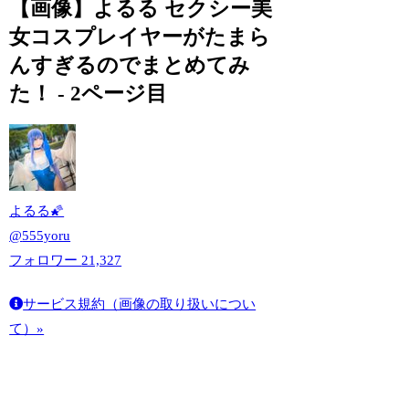
【画像】よるる セクシー美
女コスプレイヤーがたまら
んすぎるのでまとめてみ
た！ - 2ページ目
よるる🌠
@
555yoru
フォロワー
21,327
サービス規約（画像の取り扱いについ
て）»