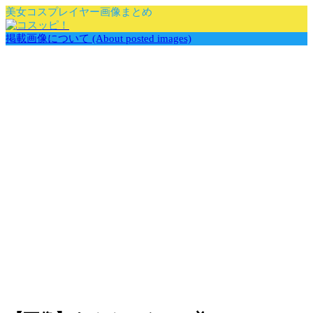
美女コスプレイヤー画像まとめ
掲載画像について (About posted images)