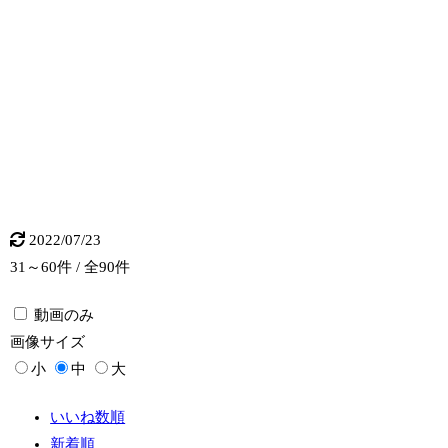
2022/07/23
31～60件 / 全90件
動画のみ
画像
サイズ
小
中
大
いいね数順
新着順