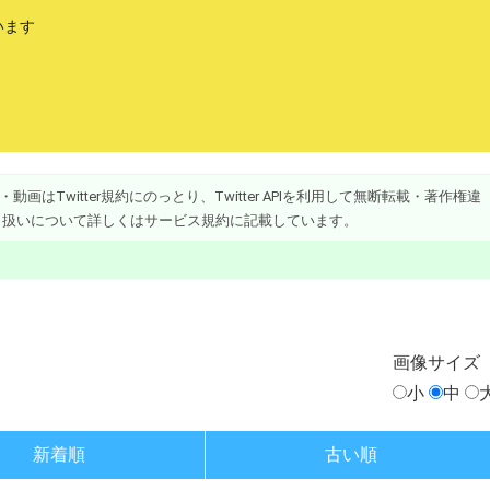
います
画はTwitter規約にのっとり、Twitter APIを利用して無断転載・著作権違
り扱いについて詳しくはサービス規約に記載しています。
画像
サイズ
小
中
新着順
古い順