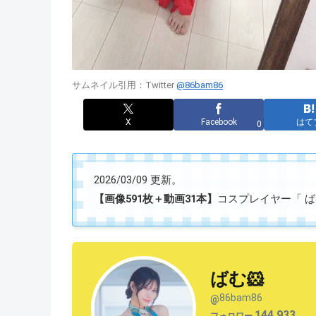
サムネイル引用：Twitter
@86bam86
X
Facebook
はて
0
2026/03/09 更新。
【画像591枚＋動画31本】
コスプレイヤー「 ばむ
ばむ🐹
86bam86
@
144,933
フォロワー