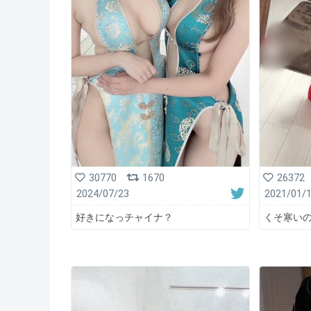
30770
1670
26372
2024/07/23
2021/01/
好きになっチャイナ？
くそ寒い