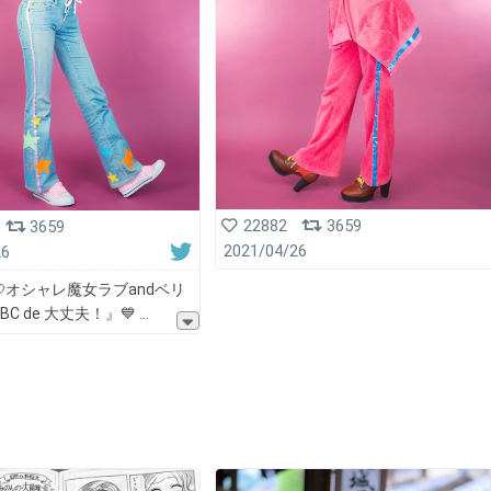
22882
3659
3659
2021/04/26
26
💘オシャレ魔女ラブandベリ
ABC de 大丈夫！』💙