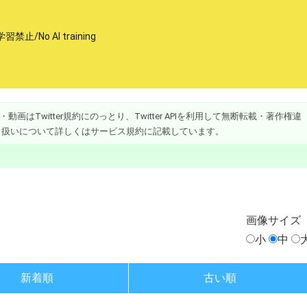
𛰙᭜𖫴𖫰𖫱𖫳𖫲𖫲𖫳𖫴𖫰𖫱꛰ﯩᩝ︪᭜𖫴𖫰𖫱𖫳𖫲𖫲𖫳𖫴𖫰𖫱꛰ީᩝ𛰚 ⁦ AI学習禁止/No AI training
画はTwitter規約にのっとり、Twitter APIを利用して無断転載・著作権違
り扱いについて詳しくはサービス規約に記載しています。
画像
サイズ
小
中
新着順
古い順