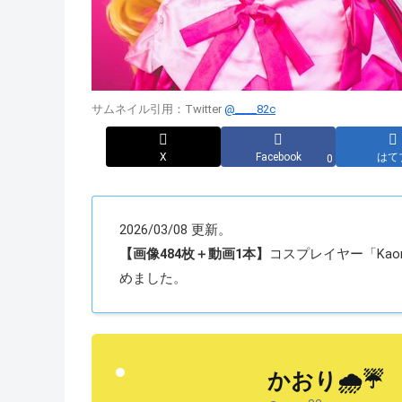
サムネイル引用：Twitter
@____82c
X
Facebook
はて
0
2026/03/08 更新。
【画像484枚＋動画1本】
コスプレイヤー「Kaor
めました。
かおり🌧☔️