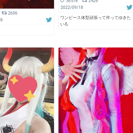
36578
2426
2022/09/18
2606
ワンピース体型頑張って作ってゆきた
18
い💪