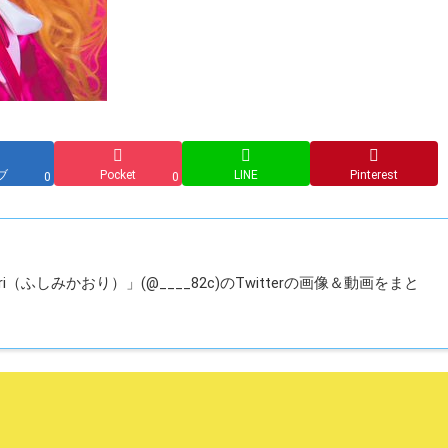
ブ
Pocket
LINE
Pinterest
0
0
i（ふしみかおり）」(@____82c)のTwitterの画像＆動画をまと