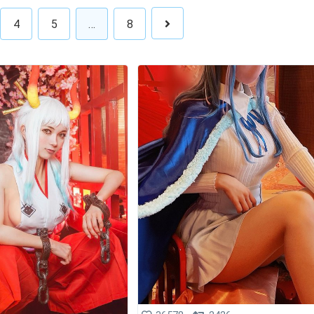
4
5
…
8