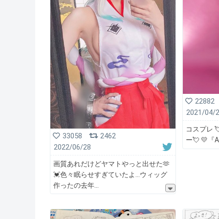
22882
2021/04/
コスプレ 
33058
2462
ー💘 💛『
2022/06/28
画質あれだけどヤマトやっと出せた🫶
💓色々眠らせすぎていたよ…ウィッグ
作ったの去年