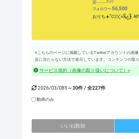
____82c
@
56,500
フォロワー
おりち☀️ꧦ𐅁𐀸
※こちらのページに掲載しているTwitterアカウントの画像・動
反に当たらない方法で表示しています。コンテンツの取
サービス規約（画像の取り扱いについて）»
2026/03/08
1～30件 / 全227件
動画のみ
いいね数順