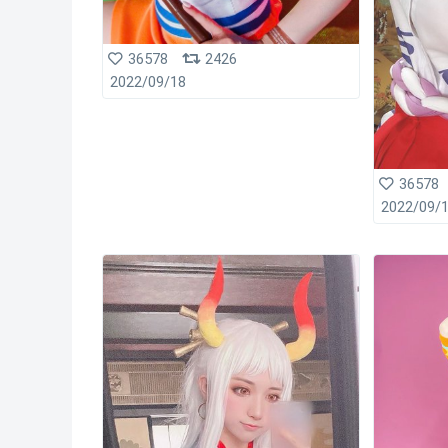
36578
2426
2022/09/18
36578
2022/09/