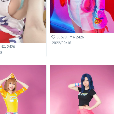
36578
2426
2022/09/18
2426
18