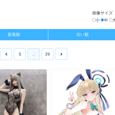
画像
サイズ
小
中
新着順
古い順
4
5
…
39