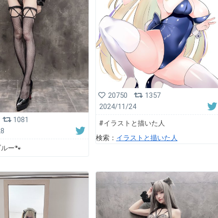
20750
1357
2024/11/24
1081
#イラストと描いた人
28
検索：
イラストと描いた人
ルー🐾