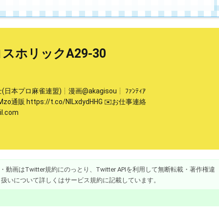
コスホリックA29-30
本プロ麻雀連盟)┊漫画@akagisou┊ ﾌｧﾝﾃｨｱ
ZMzo通販 https://t.co/NlLxdydHHG ✉️お仕事連絡
l.com
画はTwitter規約にのっとり、Twitter APIを利用して無断転載・著作権違
り扱いについて詳しくはサービス規約に記載しています。