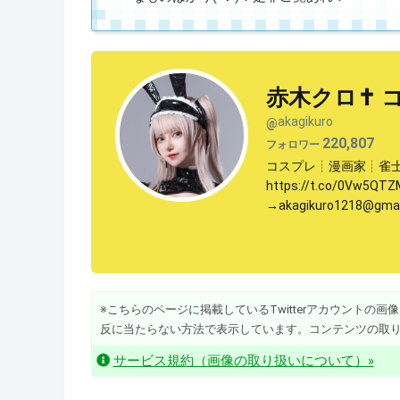
赤木クロ✝️ 
akagikuro
@
220,807
フォロワー
コスプレ┊漫画家┊雀士(日
https://t.co/0Vw5QT
→akagikuro1218@gmai
※こちらのページに掲載しているTwitterアカウントの画像・動
反に当たらない方法で表示しています。コンテンツの取
サービス規約（画像の取り扱いについて）»