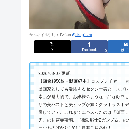
サムネイル引用：Twitter
@akagikuro
X
Facebook
はて
0
2026/03/07 更新。
【画像1950枚＋動画67本】
コスプレイヤー「赤木ク
漫画家としても活躍するセクシー美女コスプレ
素肌が魅力的で、お嬢様のような上品な顔立ち
りの美バストと美ヒップが輝くグラボラスボデ
露していて、これまでにバズったのは『仮面ラ
刃』の甘露寺蜜璃、『機動戦士Zガンダム』の
ーなものばかり( ·∀·)！是非ご覧あれ！