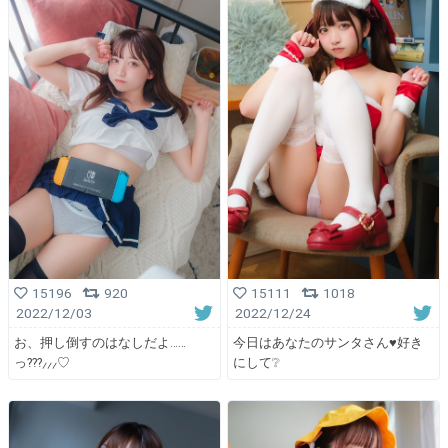
15196
920
15111
1018
2022/12/03
2022/12/24
お、押し倒すのはなしだよ……
今日はあなたのサンタさん♥️好き
っ???⸝⸝⸝♡
にして❔