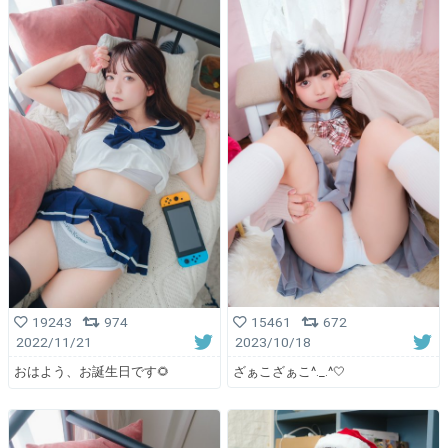
15461
672
19243
974
2023/10/18
2022/11/21
ざぁこざぁこ^._.^🤍
おはよう、お誕生日です🌻