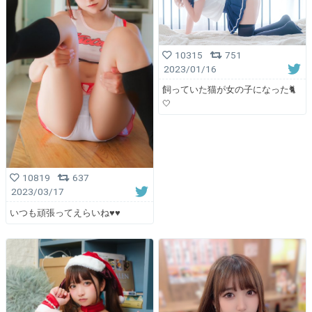
10315
751
2023/01/16
飼っていた猫が女の子になった🐈
🤍
10819
637
2023/03/17
いつも頑張ってえらいね♥️♥️