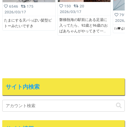
150
20
6546
175
2026/03/17
2026/03/17
791
磐梯熱海の駅前にある足湯に
2026/
たまにする天パっぽい髪型ピ
入ってたら、92歳と96歳のお
トーみたいですき
꒰ঌ🖤໒꒱
ばあちゃんがやってきて一
サイト内検索