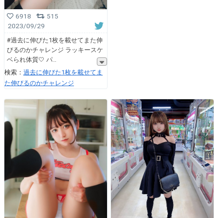
6918
515
2023/09/29
#過去に伸びた1枚を載せてまた伸
びるのかチャレンジ ラッキースケ
ベられ体質🤍 パ
検索：
過去に伸びた1枚を載せてま
た伸びるのかチャレンジ