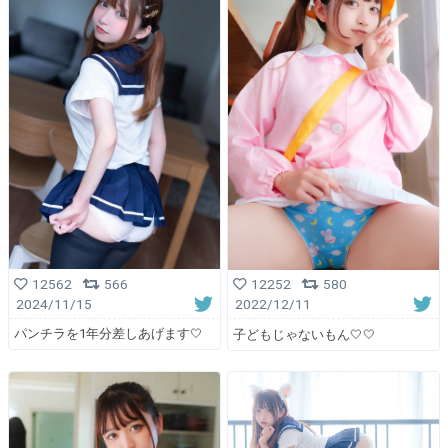
12562
566
12252
580
2024/11/15
2022/12/11
パンチラを1年分差しあげます🤍
子どもじゃないもん🤍🤍