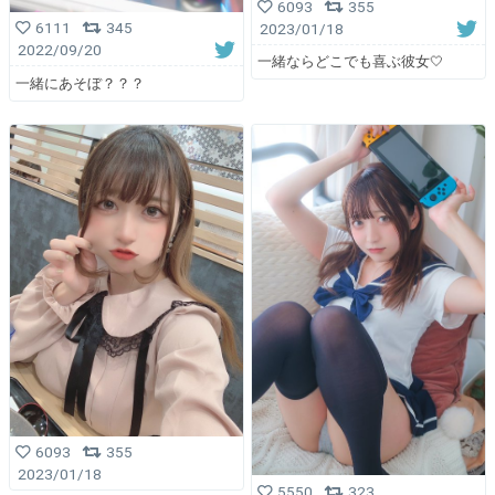
6093
355
6111
345
2023/01/18
2022/09/20
一緒ならどこでも喜ぶ彼女🤍
一緒にあそぼ？？？
6093
355
2023/01/18
5550
323