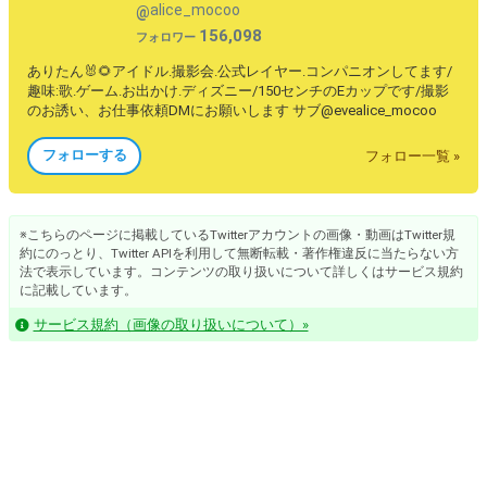
alice_mocoo
@
156,098
フォロワー
ありたん🐰🌻アイドル.撮影会.公式レイヤー.コンパニオンしてます/
趣味:歌.ゲーム.お出かけ.ディズニー/150センチのEカップです/撮影
のお誘い、お仕事依頼DMにお願いします サブ@evealice_mocoo
フォローする
フォロー一覧 »
※こちらのページに掲載しているTwitterアカウントの画像・動画はTwitter規
約にのっとり、Twitter APIを利用して無断転載・著作権違反に当たらない方
法で表示しています。コンテンツの取り扱いについて詳しくはサービス規約
に記載しています。
サービス規約（画像の取り扱いについて）»