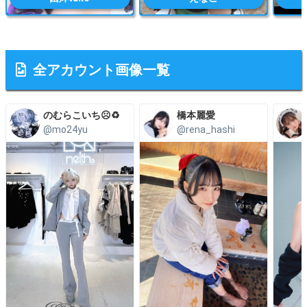
全アカウント画像一覧
のむらこいち☹️♻️
橋本麗愛
@mo24yu
@rena_hashi