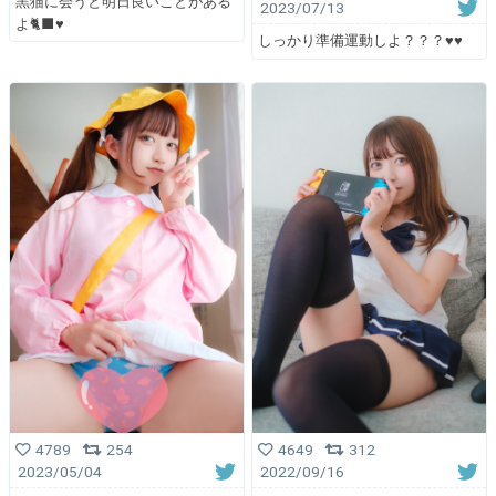
黒猫に会うと明日良いことがある
2023/07/13
よ🐈‍⬛♥
しっかり準備運動しよ？？？♥️♥️
4789
254
4649
312
2023/05/04
2022/09/16