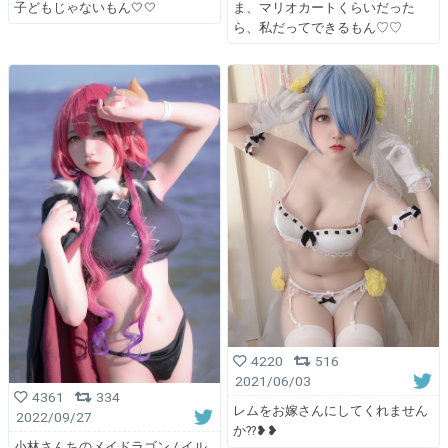
子どもじゃないもん🤍🤍
ま、マリオカートくらいだった
ら、私だってできるもん♡♡
4220
516
2021/06/03
4361
334
レムをお嫁さんにしてくれません
2022/09/27
か??❥❥
小林さんちのメイドラゴン / イル