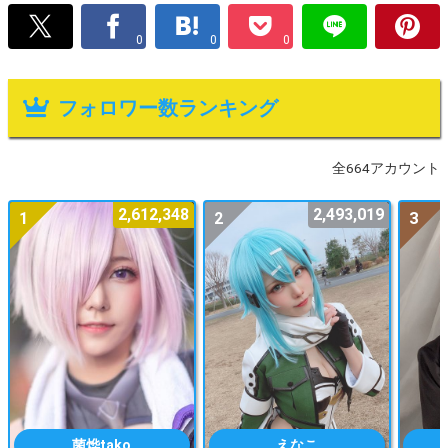
0
0
0
フォロワー数ランキング
全664アカウント
2,612,348
2,493,019
1
2
3
菌烨tako
えなこ