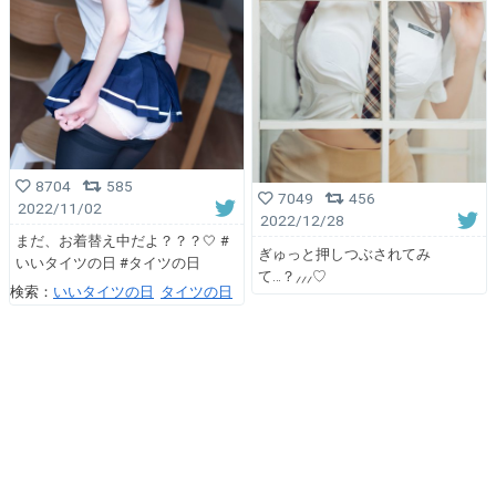
8704
585
7049
456
2022/11/02
2022/12/28
まだ、お着替え中だよ？？？🤍 #
ぎゅっと押しつぶされてみ
いいタイツの日 #タイツの日
て…？⸝⸝⸝♡
検索：
いいタイツの日
タイツの日