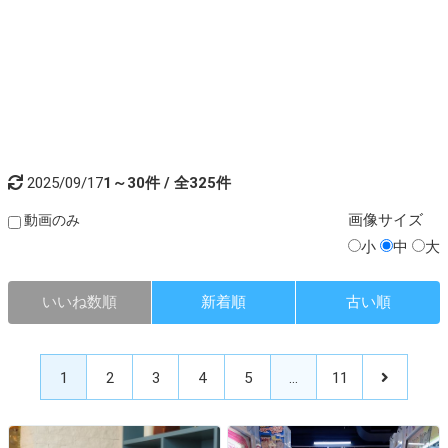
2025/09/17
1～30件 / 全325件
画像
サイズ
動画のみ
小
中
大
いいね数順
新着順
古い順
1
2
3
4
5
…
11