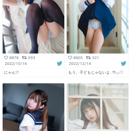
8878
593
8805
521
2022/10/16
2022/12/14
にゃん🤍
もう、子どもじゃないよ…??⸝⸝⸝♡