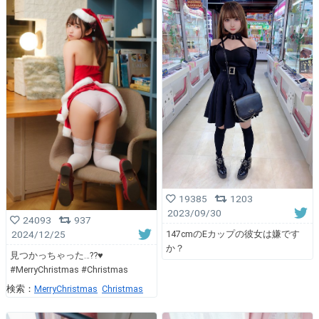
19385
1203
2023/09/30
24093
937
2024/12/25
147cmのEカップの彼女は嫌です
か？
見つかっちゃった…⁇♥️
#MerryChristmas #Christmas
検索：
MerryChristmas
Christmas