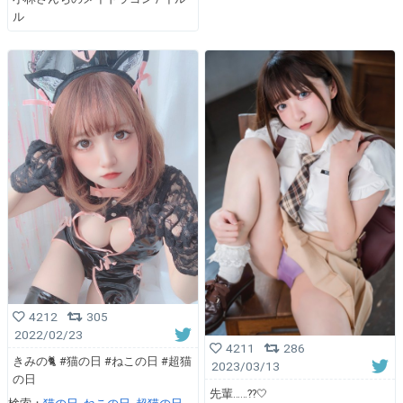
ル
4212
305
2022/02/23
4211
286
きみの🐈 #猫の日 #ねこの日 #超猫
2023/03/13
の日
先輩……??🤍