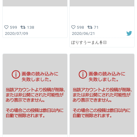
599
138
598
71
2020/07/09
2020/06/21
ぽりすうーまん👮🏻