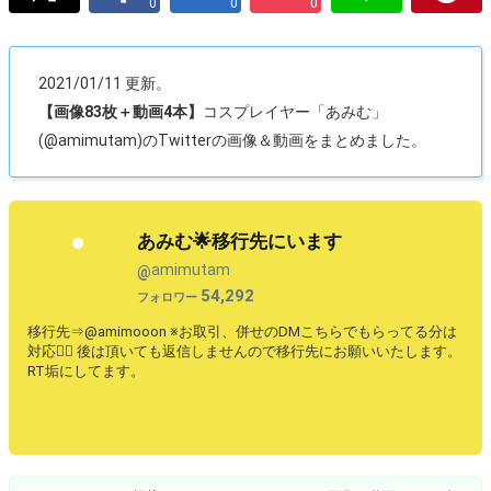
0
0
0
2021/01/11 更新。
【画像83枚＋動画4本】
コスプレイヤー「あみむ」
(@amimutam)のTwitterの画像＆動画をまとめました。
あみむ🌟移行先にいます
amimutam
@
54,292
フォロワー
移行先⇒@amimooon ※お取引、併せのDMこちらでもらってる分は
対応🙇‍♀️ 後は頂いても返信しませんので移行先にお願いいたします。
RT垢にしてます。