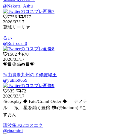
@Nekota_Ashu
7756
577
2026/03/17
葛城リーリヤ
るい
@Rui_cos_0
1502
70
2026/03/17
💝🍫🍪🍰🍩🍫💝
🐾由貴🍓九州のド修羅場王
@yuki69659
335
72
2026/03/17
※cosplay ◆ Fate/Grand Order ◆ ― デメテ
ル ―
汝、星を鋤く豊穣 📷/(@lucinon) #こ
すおん
璃波🦋3/22コスエク
@rinamini