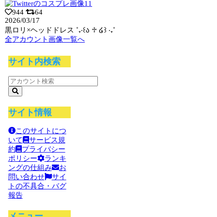
944
64
2026/03/17
黒ロリ×ヘッドドレス ˚₊‧꒰ა ♱ ໒꒱ ‧₊˚
全アカウント画像一覧へ
サイト内検索
サイト情報
このサイトにつ
いて
サービス規
約
プライバシー
ポリシー
ランキ
ングの仕組み
お
問い合わせ
サイ
トの不具合・バグ
報告
メニュー