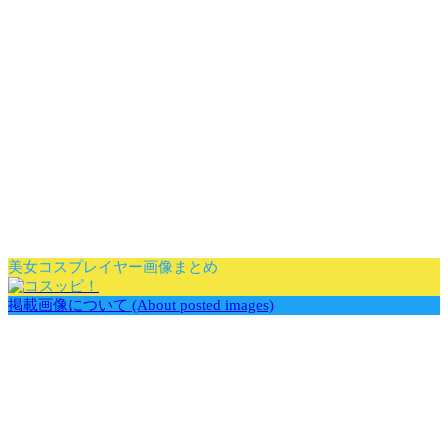
美女コスプレイヤー画像まとめ
掲載画像について (About posted images)