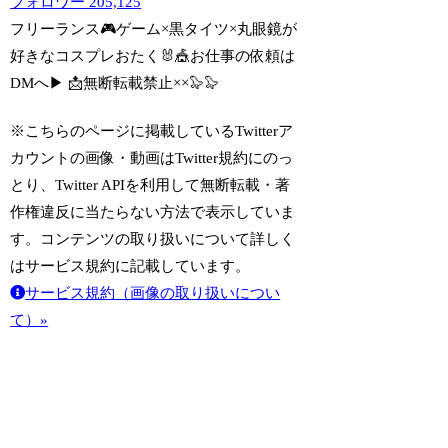
フォロワー
205,125
フリーランス🎮ゲーム×黒タイツ×丸眼鏡が
好きなコスプレおたく🐰🎪お仕事の依頼は
DMへ▶︎ 📩無断転載禁止××🦭🦭
※こちらのページに掲載しているTwitterア
カウントの画像・動画はTwitter規約にのっ
とり、Twitter APIを利用して無断転載・著
作権違反に当たらない方法で表示していま
す。コンテンツの取り扱いについて詳しく
はサービス規約に記載しています。
サービス規約（画像の取り扱いについ
て）»