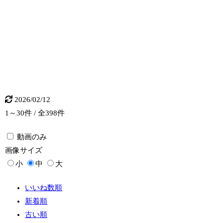
2026/02/12
1～30件 / 全398件
動画のみ
画像
サイズ
小
中
大
いいね数順
新着順
古い順