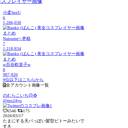
小柔SeeU
6
1,286,030
Natsume✨枣糕
7
1,218,834
w百合欧皇子w
8
987,920
9位以下はこちらから
全アカウント画像一覧
のむらこいち☹️♻️
@mo24yu
6546
175
2026/03/17
たまにする天パっぽい髪型ピトーみたいで
すき