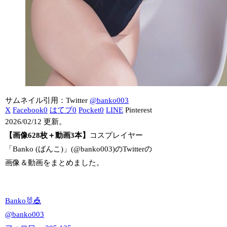
サムネイル引用：Twitter
@banko003
X
Facebook
0
はてブ
0
Pocket
0
LINE
Pinterest
2026/02/12 更新。
【画像628枚＋動画3本】
コスプレイヤー
「Banko (ばんこ)」(@banko003)のTwitterの
画像＆動画をまとめました。
Banko🐰🎪
@
banko003