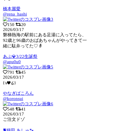
橋本麗愛
@rena_hashi
150
20
2026/03/17
磐梯熱海の駅前にある足湯に入ってたら、
92歳と96歳のおばあちゃんがやってきて一
緒に駄弁ってた♡👵
あぷ💎3/22生誕祭
@apu0u0
791
45
2026/03/17
꒰ঌ🖤໒꒱
やなぎばころん
@koronsui
548
41
2026/03/17
ご注文ドゾ
🐈猫田 あしゅ🐾