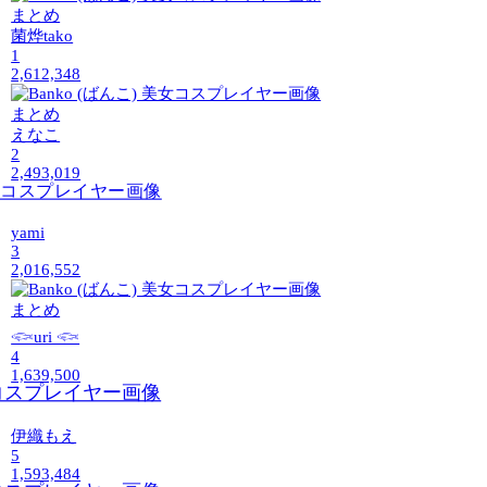
菌烨tako
1
2,612,348
えなこ
2
2,493,019
yami
3
2,016,552
𓆟uri 𓆟
4
1,639,500
伊織もえ
5
1,593,484