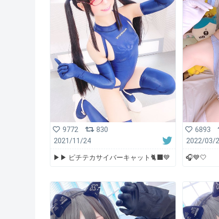
9772
830
6893
2021/11/24
2022/03/
▶︎▶︎ ピチテカサイバーキャット🐈‍⬛💙
🎧💙🤍