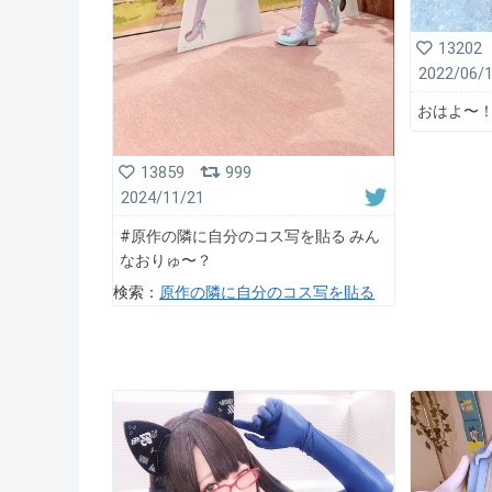
13202
2022/06/
おはよ〜
13859
999
2024/11/21
#原作の隣に自分のコス写を貼る みん
なおりゅ〜？
検索：
原作の隣に自分のコス写を貼る