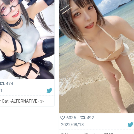
474
11
r Cat -ALTERNATIVE- ≫
6035
492
2022/08/18