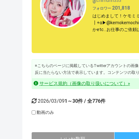
chimurin333
@
201,818
フォロワー
はじめまして！ケモミミが大好
┃+α▶︎@kemokem
かetc...お仕事のご依頼
※こちらのページに掲載しているTwitterアカウントの画像・動
反に当たらない方法で表示しています。コンテンツの取
サービス規約（画像の取り扱いについて）»
2026/03/09
1～30件 / 全776件
動画のみ
いいね数順