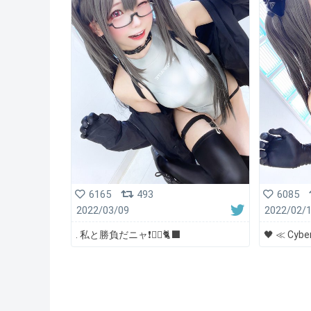
6165
493
6085
2022/03/09
2022/02/
. 私と勝負だニャ❗️❤️‍🔥🐈‍⬛
🖤 ≪ Cybe