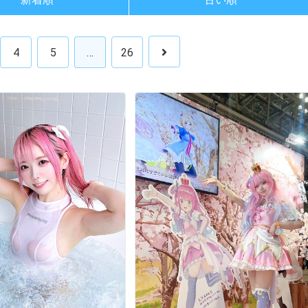
4
5
…
26