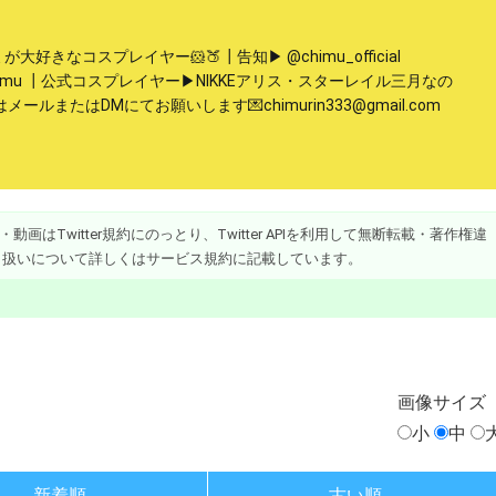
きなコスプレイヤー🐹🍑┃告知▶︎ @chimu_official
ochimu ┃公式コスプレイヤー▶︎NIKKEアリス・スターレイル三月なの
はメールまたはDMにてお願いします💌chimurin333@gmail.com
画はTwitter規約にのっとり、Twitter APIを利用して無断転載・著作権違
り扱いについて詳しくはサービス規約に記載しています。
画像
サイズ
小
中
新着順
古い順