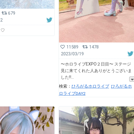
679
12
！♡
11589
1478
2023/03/19
〜ホロライブEXPO２日目〜 ステージ
見に来てくれた人ありがとうございま
した‼️
検索：
ひろがるホロライブ
ひろがるホ
ロライブDAY2