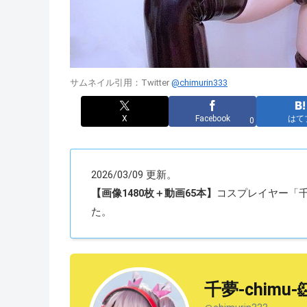
サムネイル引用：Twitter
@chimurin333
X
Facebook
はて
0
2026/03/09 更新。
【画像1480枚＋動画65本】
コスプレイヤー「千夢(
た。
千夢-chimu-