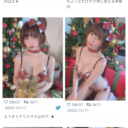
おはよ☀️
ちょっとだけスク水に見える水着
🫢
58637
3671
58637
3671
2022/12/11
2022/12/11
もうすぐクリスマスなので…🎄