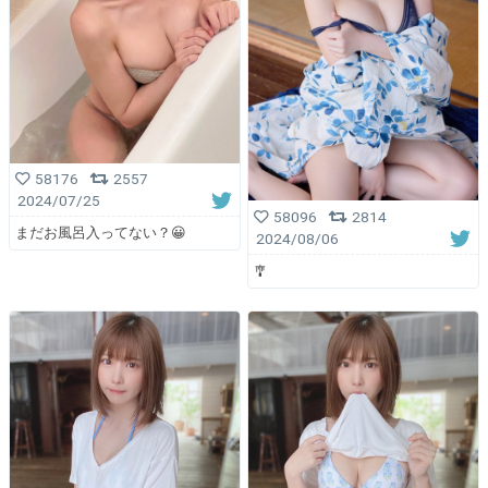
58176
2557
2024/07/25
58096
2814
まだお風呂入ってない？😀
2024/08/06
🎐