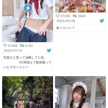
57296
2845
2023/03/28
食べていい？
57448
6102
2020/07/14
写真だと思って油断してた私
VS 間違えて動画撮って
いたマネージャー