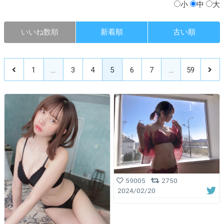
小
中
大
いいね数順
新着順
古い順
1
…
3
4
5
6
7
…
59
59005
2750
2024/02/20