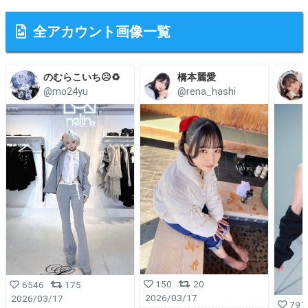
全アカウント画像一覧
のむらこいち☹️♻️
橋本麗愛
@mo24yu
@rena_hashi
150
20
6546
175
2026/03/17
2026/03/17
791