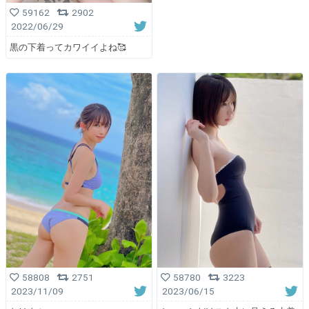
59162
2902
2022/06/29
黒の下着ってカワイイよね🥰
58808
2751
58780
3223
2023/11/09
2023/06/15