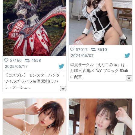
57017
3610
2024/06/07
57160
4658
◎貴サークル「えなこみゅ」は、
2025/05/17
月曜日 西地区 “め” ブロック 50ab
【コスプレ】 モンスターハンター
に配置
ワイルズ ラバラ装備 双剣(ラバ
ラ・フーシェ