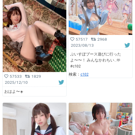
57517
2968
2023/08/13
ぶいすぽブース遊びに行った
よ〜〜！ みんなかわちい…🫶
#c102
検索：
c102
57533
1829
2025/12/10
おはよ〜☀️