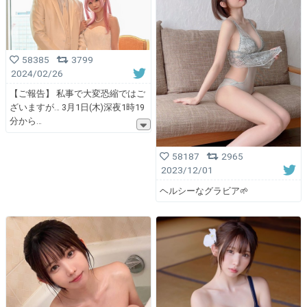
58385
3799
2024/02/26
【ご報告】 私事で大変恐縮ではご
ざいますが… 3月1日(木)深夜1時19
分から
58187
2965
2023/12/01
ヘルシーなグラビア🌱