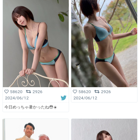
58620
2926
58620
2926
2024/06/12
2024/06/12
今日めっちゃ暑かったね😳☀️