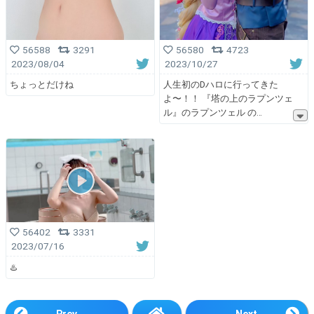
56588
3291
56580
4723
2023/08/04
2023/10/27
ちょっとだけね
人生初のDハロに行ってきた
よ〜！！ 『塔の上のラプンツェ
ル』のラプンツェル の
56402
3331
2023/07/16
♨️
Prev
Next