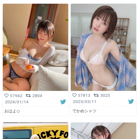
57813
3025
57942
2804
2023/03/11
2024/01/14
でかめシャツ
おはよ🍊