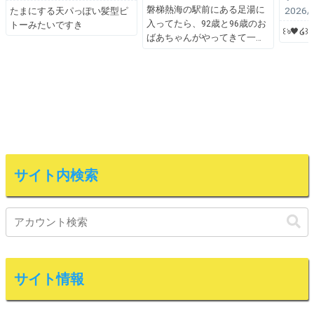
磐梯熱海の駅前にある足湯に
2026/
たまにする天パっぽい髪型ピ
入ってたら、92歳と96歳のお
トーみたいですき
꒰ঌ🖤໒꒱
ばあちゃんがやってきて一
サイト内検索
サイト情報