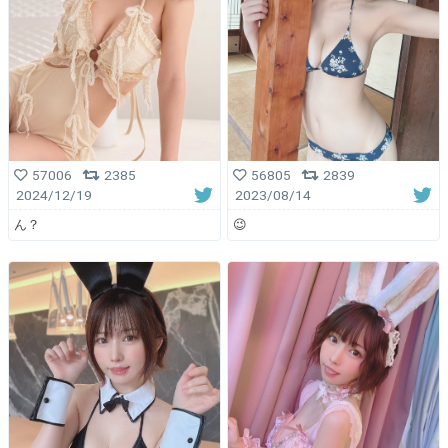
57006
2385
56805
2839
2024/12/19
2023/08/14
ん？
😉