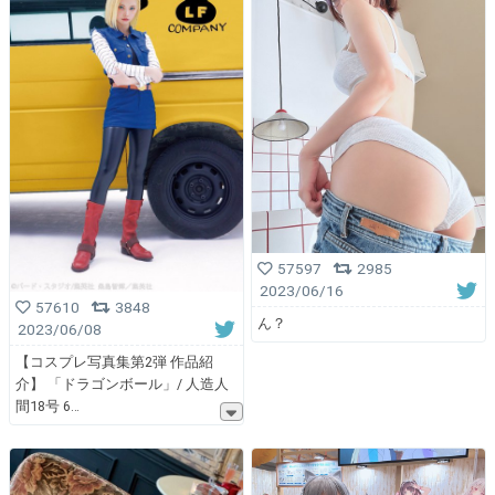
57597
2985
2023/06/16
57610
3848
ん？
2023/06/08
【コスプレ写真集第2弾 作品紹
介】 「ドラゴンボール」/ 人造人
間18号 6