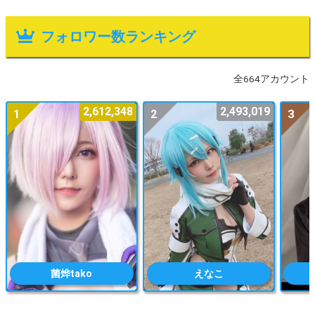
フォロワー数ランキング
全664アカウント
2,612,348
2,493,019
1
2
3
菌烨tako
えなこ