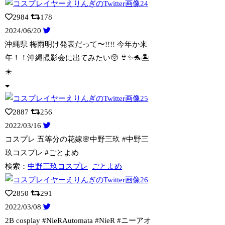
2984
178
2024/06/20
沖縄県 梅雨明け発表だって〜!!!! 今年か来
年！！沖縄撮影会に出てみたい🥺
👙✨🐬🏝
☀️
2887
256
2022/03/16
コスプレ 五等分の花嫁🌸中野三玖 #中野三
玖コスプレ #ごとよめ
検索：
中野三玖コスプレ
ごとよめ
2850
291
2022/03/08
2B cosplay #NieRAutomata #NieR #ニーアオ