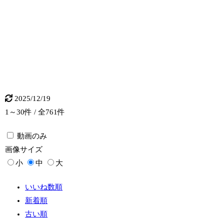
2025/12/19
1～30件 / 全761件
動画のみ
画像
サイズ
小
中
大
いいね数順
新着順
古い順