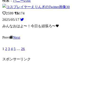
検索：
バニーの日
2599
174
2025/05/17
みんなおはよ〜！今日も頑張ろ〜🖤
Prev
Next
1
2
3
4
5
…
26
スポンサーリンク