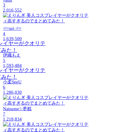
yami
3
2,016,552
𓆟uri 𓆟
4
1,639,500
伊織もえ
5
1,593,484
小柔SeeU
6
1,286,030
Natsume✨枣糕
7
1,218,834