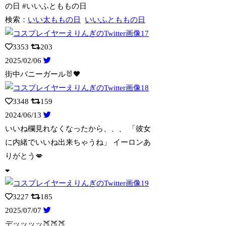
の日 #いいふとももの日
検索：
いい太ももの日
いいふとももの日
3353
203
2025/02/06
街中バニーガール🐰🖤
3348
159
2024/06/13
いいね欄見れなくなったから、、、 「彼女
に内緒でいいね出来ちゃうね」 イーロ
ンあ
りがとう💋
3227
185
2025/07/07
デッッッッ🍑🍑🍑