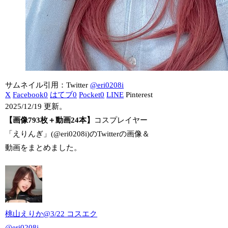
サムネイル引用：Twitter
@eri0208i
X
Facebook
0
はてブ
0
Pocket
0
LINE
Pinterest
2025/12/19 更新。
【画像793枚＋動画24本】
コスプレイヤー
「えりんぎ」(@eri0208i)のTwitterの画像＆
動画をまとめました。
桃山えりか@3/22 コスエク
@
eri0208i