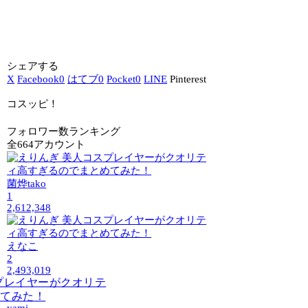
シェアする
X
Facebook
0
はてブ
0
Pocket
0
LINE
Pinterest
コスッピ！
フォロワー数ランキング
全664アカウント
菌烨tako
1
2,612,348
えなこ
2
2,493,019