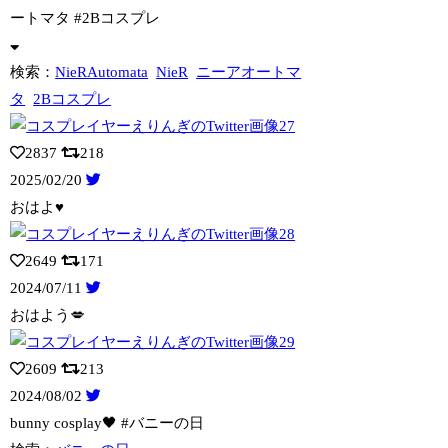
ートマ
タ #2Bコスプレ
検索：
NieRAutomata
NieR
ニーアオートマ
タ
2Bコスプレ
2837
218
2025/02/20
おはよ♥︎
2649
171
2024/07/11
おはよう💋
2609
213
2024/08/02
bunny cosplay🖤 #バニーの日