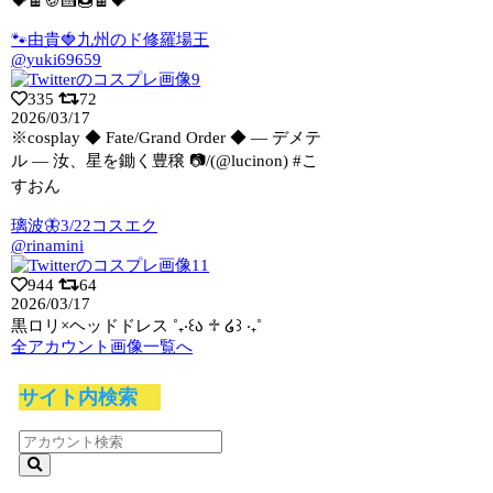
💝🍫🍪🍰🍩🍫💝
🐾由貴🍓九州のド修羅場王
@yuki69659
335
72
2026/03/17
※cosplay ◆ Fate/Grand Order ◆ ― デメテ
ル ―
汝、星を鋤く豊穣 📷/(@lucinon) #こ
すおん
璃波🦋3/22コスエク
@rinamini
944
64
2026/03/17
黒ロリ×ヘッドドレス ˚₊‧꒰ა ♱ ໒꒱ ‧₊˚
全アカウント画像一覧へ
サイト内検索