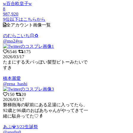
w百合欧皇子w
8
987,920
9位以下はこちらから
全アカウント画像一覧
のむらこいち☹️♻️
@mo24yu
6546
175
2026/03/17
たまにする天パっぽい髪型ピトーみたいで
すき
橋本麗愛
@rena_hashi
150
20
2026/03/17
磐梯熱海の駅前にある足湯に入ってたら、
92歳と96歳のおばあちゃんがやってきて一
緒に駄弁ってた♡👵
あぷ💎3/22生誕祭
@apu0u0