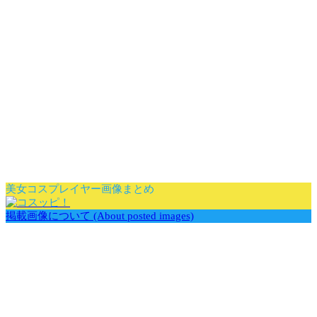
美女コスプレイヤー画像まとめ
掲載画像について (About posted images)