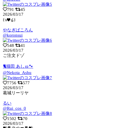
791
45
2026/03/17
꒰ঌ🖤໒꒱
やなぎばころん
@koronsui
548
41
2026/03/17
ご注文ドゾ
🐈猫田 あしゅ🐾
@Nekota_Ashu
7756
577
2026/03/17
葛城リーリヤ
るい
@Rui_cos_0
1502
70
2026/03/17