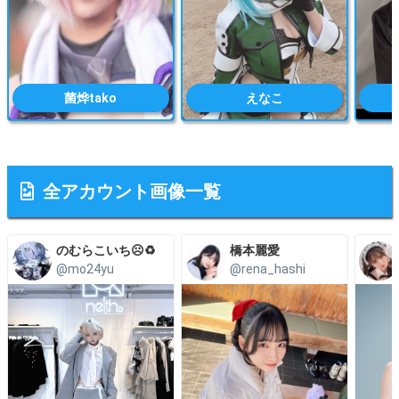
菌烨tako
えなこ
全アカウント画像一覧
のむらこいち☹️♻️
橋本麗愛
@mo24yu
@rena_hashi