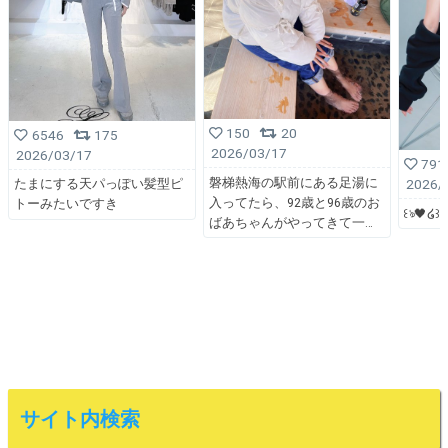
150
20
6546
175
2026/03/17
2026/03/17
791
磐梯熱海の駅前にある足湯に
2026/
たまにする天パっぽい髪型ピ
入ってたら、92歳と96歳のお
トーみたいですき
꒰ঌ🖤໒꒱
ばあちゃんがやってきて一
サイト内検索