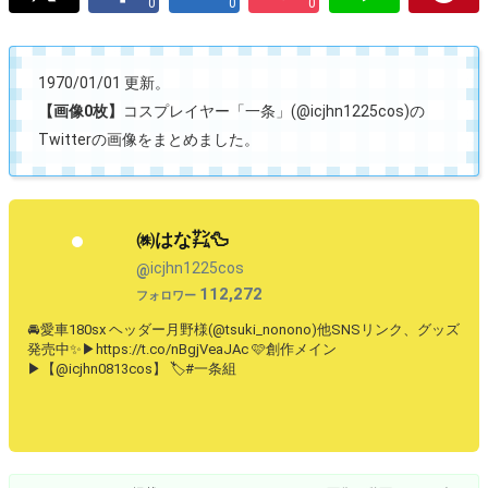
0
0
0
1970/01/01 更新。
【画像0枚】
コスプレイヤー「一条」(@icjhn1225cos)の
Twitterの画像をまとめました。
㈱はな㌠🦆
icjhn1225cos
@
112,272
フォロワー
🚘愛車180sx ヘッダー月野様(@tsuki_nonono)他SNSリンク、グッズ
発売中✨▶︎https://t.co/nBgjVeaJAc 🩷創作メイン
▶︎【@icjhn0813cos】 🏷️#一条組