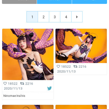
1
2
3
4
18522
2216
2020/11/13
18522
2216
2020/11/13
Ninomae Ina’nis