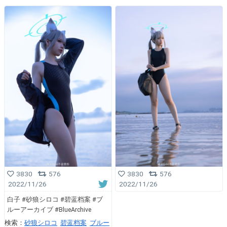
3830
576
3830
576
2022/11/26
2022/11/26
白子 #砂狼シロコ #碧蓝档案 #ブ
ルーアーカイブ #BlueArchive
検索：
砂狼シロコ
碧蓝档案
ブルー