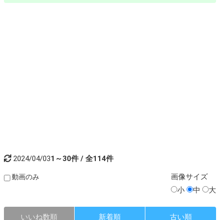
2024/04/03
1～30件 / 全114件
画像
サイズ
動画のみ
小
中
大
いいね数順
新着順
古い順