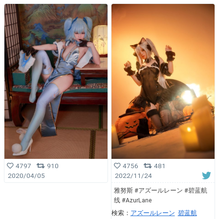
4756
481
4797
910
2022/11/24
2020/04/05
雅努斯 #アズールレーン #碧蓝航
线 #AzurLane
検索：
アズールレーン
碧蓝航