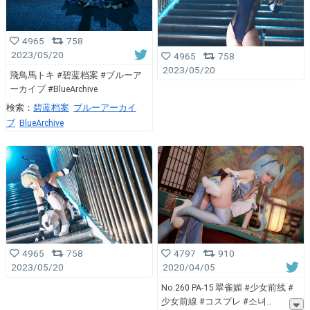
4965
758
2023/05/20
4965
758
2023/05/20
飛鳥馬トキ #碧蓝档案 #ブルーア
ーカイブ #BlueArchive
検索：
碧蓝档案
ブルーアーカイ
ブ
BlueArchive
4797
910
4965
758
2020/04/05
2023/05/20
No.260 PA-15 翠雀媚 #少女前线 #
少女前線 #コスプレ #소녀