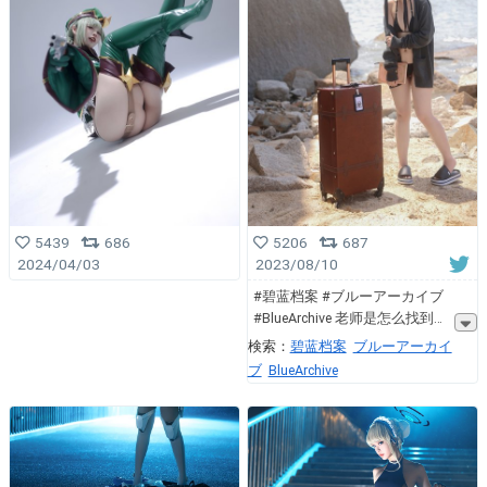
5439
686
5206
687
2024/04/03
2023/08/10
#碧蓝档案 #ブルーアーカイブ
#BlueArchive 老师是怎么找到
検索：
碧蓝档案
ブルーアーカイ
ブ
BlueArchive