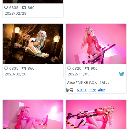
6835
860
2023/02/28
6835
860
6820
906
2023/02/28
2022/11/03
Alice #NIKKE #ニケ #Alice
検索：
NIKKE
ニケ
Alice