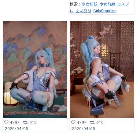
検索：
少女前线
少女前線
コスプ
レ
소녀전선
GirlsFrontline
4797
910
4797
910
2020/04/05
2020/04/05