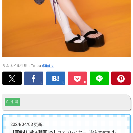
サムネイル引用：Twitter
@jisi_si
0
0
0
中国
2024/04/03 更新。
【画像411枚＋動画1本】
コスプレイヤー「祭祀matsuri」