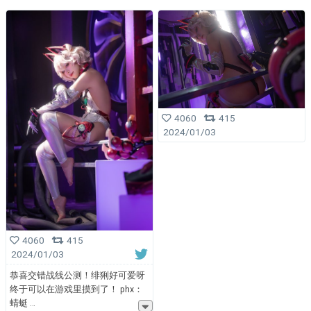
4060
415
2024/01/03
4060
415
2024/01/03
恭喜交错战线公测！绯猁好可爱呀
终于可以在游戏里摸到了！ ​​​ phx：
蜻蜓