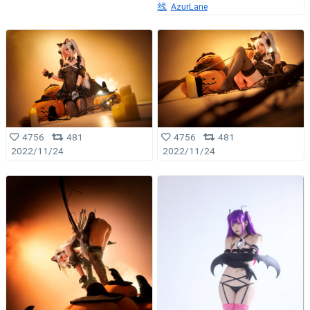
线
AzurLane
4756
481
4756
481
2022/11/24
2022/11/24